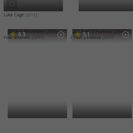
Luke Cage
(2011)
6
3
5
1
,
,
Four Brothers
(2005)
2 Fast 2 Furious
(2003)