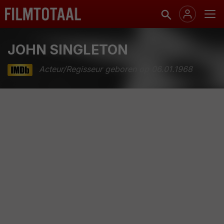
JOHN SINGLETON
Acteur/Regisseur geboren op 06.01.1968