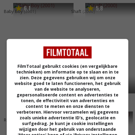
6
1
5
8
,
,
Baby Boy
(2001)
Shaft
(2000)
FilmTotaal gebruikt cookies (en vergelijkbare
technieken) om informatie op te slaan en in te
zien. Deze gegevens gebruiken wij om onze
website goed te laten functioneren, het gebruik
van de website te analyseren,
gepersonaliseerde content en advertenties te
tonen, de effectiviteit van advertenties en
content te meten en onze diensten te
verbeteren. Hiervoor verzamelen wij gegevens
7
1
6
0
,
,
zoals unieke advertentie ID’s, geolocatie en
Rosewood
(1997)
Higher Learning
(1995)
surfgedrag. Je kunt je cookie instellingen
wijzigen door het gebruik van onderstaande
'Meer opties' knop of via 'Privacy instellingen