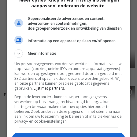
aanpassen' onderaan de website.
Gepersonaliseerde advertenties en content,
advertentie- en contentmetingen,
doelgroepenonderzoek en ontwikkeling van diensten
Informatie op een apparaat opslaan en/of openen
Meer informatie
Uw persoonsgegevens worden verwerkt en informatie van uw
apparaat (cookies, unieke ID's en andere apparaatgegevens)
kan worden opgeslagen door, geopend door en gedeeld met
332 partners of specifiek door deze site worden gebruikt. Wij
en onze partners kunnen precieze geolocatiegegevens
gebruiken.
Lijst met partners.
5
5
7
6
,
,
Poetic Justice
(1993)
Boyz n the Hood
(1991)
Bepaalde leveranciers kunnen uw persoonsgegevens
verwerken op basis van gerechtvaardigd belang. U kunt
hiertegen bezwaar maken door uw opties hieronder te
beheren. Zoek onderaan deze pagina of in het sitemenu naar
een link om uw toestemming te beheren of in te trekken via de
privacy- en cookie-instellingen.