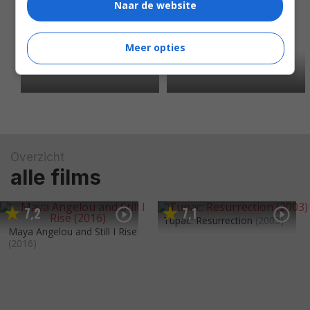
Naar de website
Meer opties
Overzicht
alle films
7
2
7
1
,
,
Tupac: Resurrection
(2003)
Maya Angelou and Still I Rise
(2016)