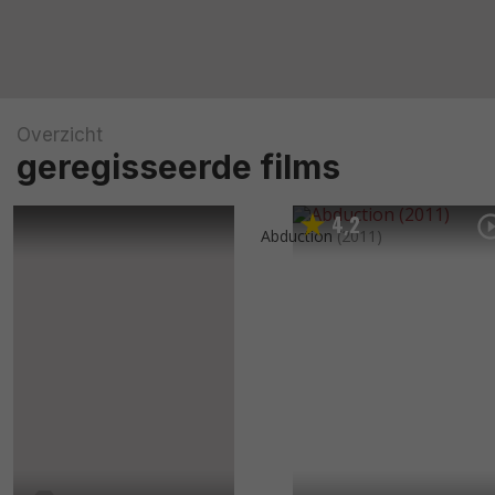
Overzicht
geregisseerde films
4
2
,
Abduction
(2011)