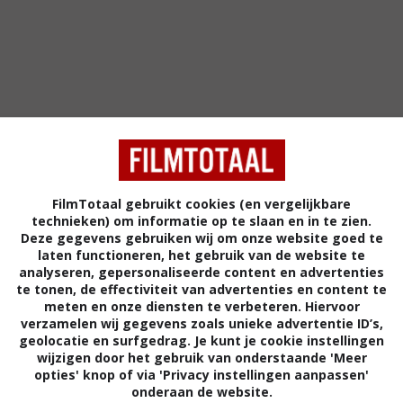
FilmTotaal gebruikt cookies (en vergelijkbare
technieken) om informatie op te slaan en in te zien.
Deze gegevens gebruiken wij om onze website goed te
6
6
6
2
,
,
laten functioneren, het gebruik van de website te
Cab to Canada
(1998)
analyseren, gepersonaliseerde content en advertenties
Rise and Walk
te tonen, de effectiviteit van advertenties en content te
Byrd Story
(1
meten en onze diensten te verbeteren. Hiervoor
verzamelen wij gegevens zoals unieke advertentie ID’s,
geolocatie en surfgedrag. Je kunt je cookie instellingen
wijzigen door het gebruik van onderstaande 'Meer
opties' knop of via 'Privacy instellingen aanpassen'
onderaan de website.