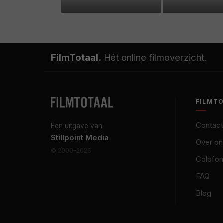
FilmTotaal.
Hét online filmoverzicht.
FILMT
Contact
Een uitgave van
Stillpoint Media
Over on
© 2000–2026
Colofon
FAQ
Blog