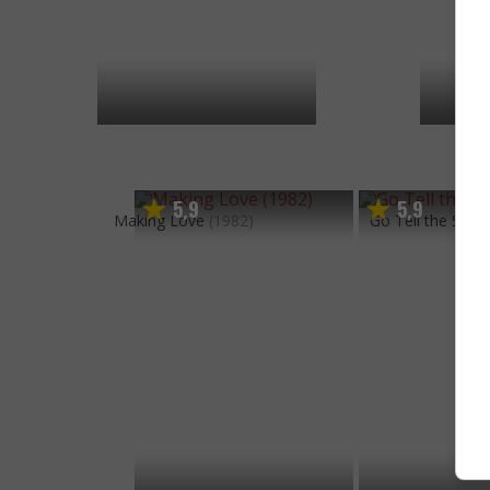
5
9
5
9
,
,
Making Love
(1982)
Go Tell the Spar