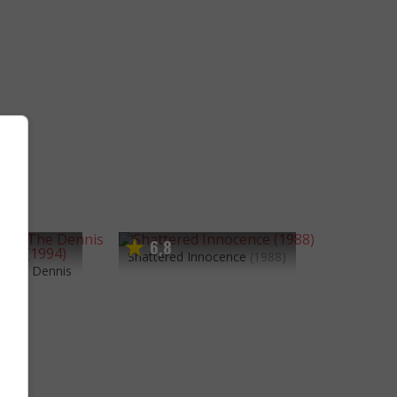
6
8
,
Shattered Innocence
(1988)
: The Dennis
994)