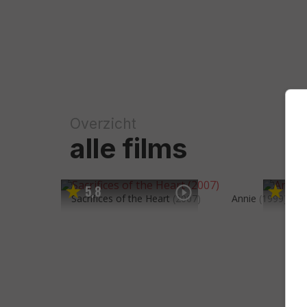
Overzicht
alle films
5
8
5
5
,
,
Sacrifices of the Heart
(2007)
Annie
(1999)