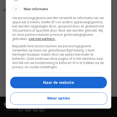
5
1
,
Meer informatie
Hard Rain
(1998)
Uw persoonsgegevens worden verwerkt en informatie van uw
apparaat (cookies, unieke ID's en andere apparaatgegevens)
kan worden opgeslagen door, geopend door en gedeeld met
332 partners of specifiek door deze site worden gebruikt. Wij
en onze partners kunnen precieze geolocatiegegevens
gebruiken.
Lijst met partners.
Bepaalde leveranciers kunnen uw persoonsgegevens
verwerken op basis van gerechtvaardigd belang. U kunt
hiertegen bezwaar maken door uw opties hieronder te
beheren. Zoek onderaan deze pagina of in het sitemenu naar
een link om uw toestemming te beheren of in te trekken via de
privacy- en cookie-instellingen.
Naar de website
Meer opties
FilmTotaal.
Hét online filmoverzicht.
hosted by