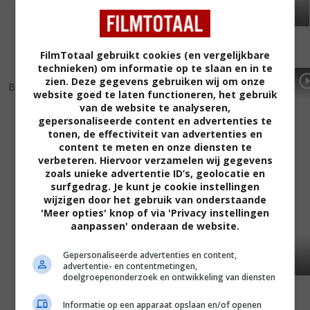
FilmTotaal gebruikt cookies (en vergelijkbare
technieken) om informatie op te slaan en in te
4
1
2
6
,
,
zien. Deze gegevens gebruiken wij om onze
Bones
(2001)
Simon Sez
(1999)
website goed te laten functioneren, het gebruik
van de website te analyseren,
gepersonaliseerde content en advertenties te
tonen, de effectiviteit van advertenties en
content te meten en onze diensten te
verbeteren. Hiervoor verzamelen wij gegevens
zoals unieke advertentie ID’s, geolocatie en
surfgedrag. Je kunt je cookie instellingen
wijzigen door het gebruik van onderstaande
'Meer opties' knop of via 'Privacy instellingen
aanpassen' onderaan de website.
Gepersonaliseerde advertenties en content,
advertentie- en contentmetingen,
doelgroepenonderzoek en ontwikkeling van diensten
Informatie op een apparaat opslaan en/of openen