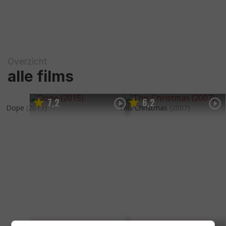
Overzicht
alle films
7
2
6
2
,
,
Dope
(2015)
This Christmas
(2007)