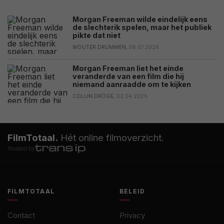
Morgan Freeman wilde eindelijk eens
de slechterik spelen, maar het publiek
pikte dat niet
WOUTER DRUMMEN,
06.07.2026
Morgan Freeman liet het einde
veranderde van een film die hij
niemand aanraadde om te kijken
COLIJN DRÖGE,
02.04.2026
FilmTotaal.
Hét online filmoverzicht.
hosted by
FILMTOTAAL
BELEID
Contact
Privacy