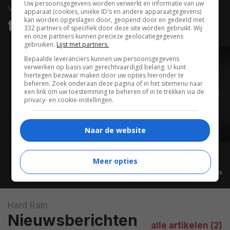
Uw persoonsgegevens worden verwerkt en informatie van uw
video
apparaat (cookies, unieke ID's en andere apparaatgegevens)
kan worden opgeslagen door, geopend door en gedeeld met
trailers & clips
332 partners of specifiek door deze site worden gebruikt. Wij
en onze partners kunnen precieze geolocatiegegevens
gebruiken.
Lijst met partners.
Bepaalde leveranciers kunnen uw persoonsgegevens
TRAILER
verwerken op basis van gerechtvaardigd belang. U kunt
hiertegen bezwaar maken door uw opties hieronder te
beheren. Zoek onderaan deze pagina of in het sitemenu naar
een link om uw toestemming te beheren of in te trekken via de
privacy- en cookie-instellingen.
Naar de website
02:21
Meer opties
Alle video's
Hard Rain
Nieuwsberichten
alle artikelen (2)