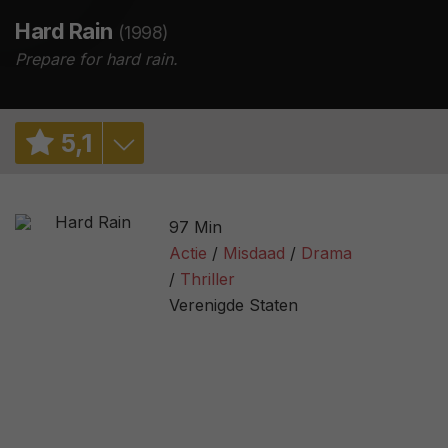
Hard Rain
(1998)
Prepare for hard rain.
5
,
1
5,8
/ 31
97 Min
5,9
/ 38714
Actie
Misdaad
Drama
Thriller
34%
/ 47
Verenigde Staten
2,9
/ 741
36
/ 17