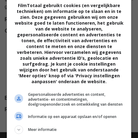
FilmTotaal gebruikt cookies (en vergelijkbare
geld in veiligheid te brengen.
technieken) om informatie op te slaan en in te
zien. Deze gegevens gebruiken wij om onze
Regie
Mikael Salomon
.
website goed te laten functioneren, het gebruik
van de website te analyseren,
Cast
Randy Quaid
,
Christian Slater
,
gepersonaliseerde content en advertenties te
Richard Dysart
,
Minnie Driver
,
tonen, de effectiviteit van advertenties en
content te meten en onze diensten te
Morgan Freeman
,
Betty White
,
verbeteren. Hiervoor verzamelen wij gegevens
Ray Baker
,
Mark Rolston
,
zoals unieke advertentie ID’s, geolocatie en
Michael A. Goorjian
,
Dann
surfgedrag. Je kunt je cookie instellingen
wijzigen door het gebruik van onderstaande
Florek
,
Wayne Duvall
,
Edward
'Meer opties' knop of via 'Privacy instellingen
Asner
,
Peter Murnik
,
Ricky
aanpassen' onderaan de website.
Harris
,
Lisa Fuhrman
.
Gepersonaliseerde advertenties en content,
Budget
$ 70.000.000
advertentie- en contentmetingen,
doelgroepenonderzoek en ontwikkeling van diensten
Release
16.01.1998
Informatie op een apparaat opslaan en/of openen
Meer informatie