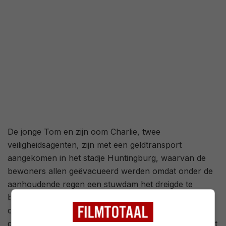
De jonge Tom en zijn oom Charlie, twee
veiligheidsagenten, zijn met een geldtransport
aangekomen in het stadje Huntingburg, waarvan de
bewoners allen geëvacueerd werden omdat onder de
aanhoudende regen een stuwdam het dreigde te
begeven. Jim, een ouwe boef, ziet zijn kans schoon
om in de heersende paniek met zijn bende het
geldtransport te overvallen. Tom probeert in allerijl het