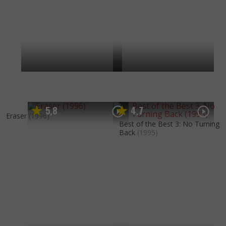
5
8
4
7
,
,
Eraser
(1996)
Best of the Best 3: No Turning
Back
(1995)