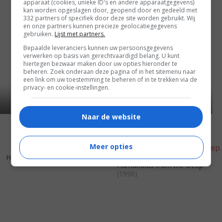
apparaat (cookies, unieke ID's en andere apparaatgegevens)
kan worden opgeslagen door, geopend door en gedeeld met
332 partners of specifiek door deze site worden gebruikt. Wij
en onze partners kunnen precieze geolocatiegegevens
gebruiken.
Lijst met partners.
Bepaalde leveranciers kunnen uw persoonsgegevens
verwerken op basis van gerechtvaardigd belang. U kunt
hiertegen bezwaar maken door uw opties hieronder te
beheren. Zoek onderaan deze pagina of in het sitemenu naar
een link om uw toestemming te beheren of in te trekken via de
privacy- en cookie-instellingen.
Naar de website
Meer opties
5
1
4
3
,
,
Hard Rain
(1998)
Humanoids from the Deep
(1996)