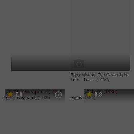
Perry Mason: The Case of the
Lethal Less...
(1989)
7
0
8
3
,
,
Lethal Weapon 2
(1989)
Aliens
(1986)