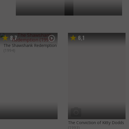
8
7
6
1
,
,
The Shawshank Redemption
(1994)
The Conviction of Kitty Dodds
(1993)