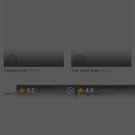
Taxidermist
(2010)
The Hard Ride
(2010)
5
2
4
8
,
,
Saw VI
(2009)
Not Forgotten
(2009)