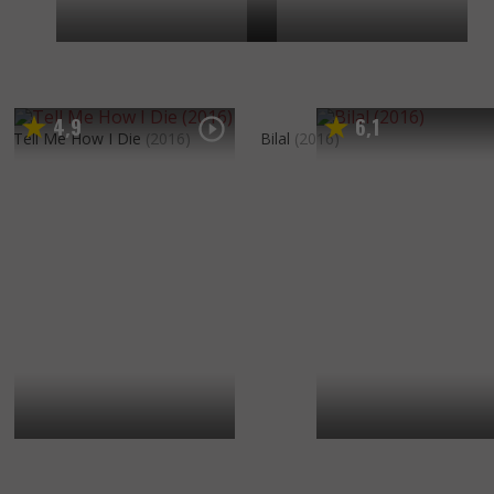
4
9
6
1
,
,
Tell Me How I Die
(2016)
Bilal
(2016)