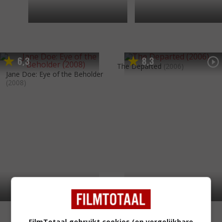
6
3
8
3
,
,
The Departed
(2006)
Jane Doe: Eye of the Beholder
(2008)
FilmTotaal gebruikt cookies (en vergelijkbare