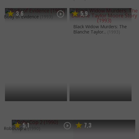
3
6
5
9
,
,
Body of Evidence
(1993)
Black Widow Murders: The
Blanche Taylor...
(1993)
5
1
7
3
,
,
RoboCop 2
(1990)