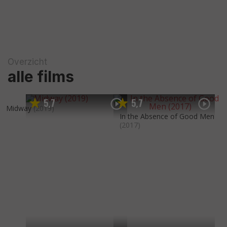
Overzicht
alle films
5
7
5
7
,
,
Midway
(2019)
In the Absence of Good Men
(2017)