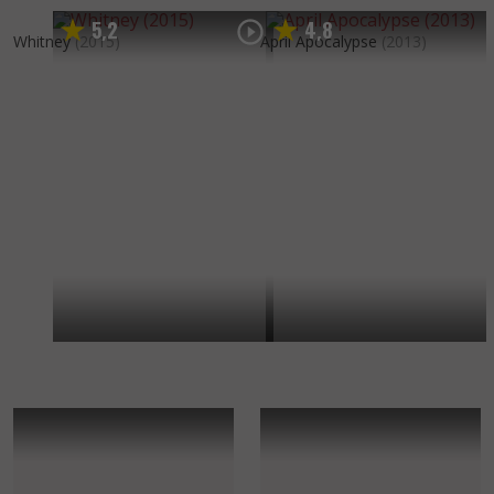
5
2
4
8
,
,
Whitney
(2015)
April Apocalypse
(2013)