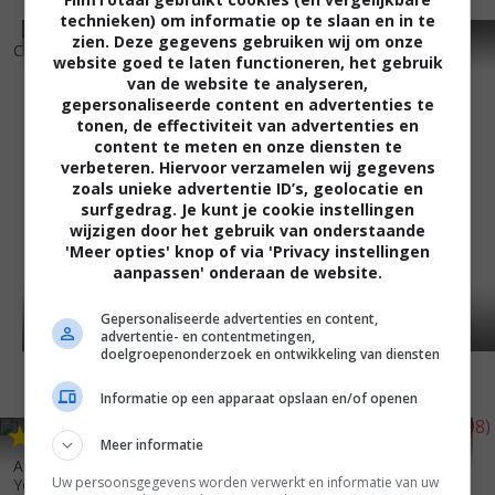
technieken) om informatie op te slaan en in te
5
3
4
1
,
,
zien. Deze gegevens gebruiken wij om onze
Chasing Ghosts
(2005)
Scorcher
(2002)
website goed te laten functioneren, het gebruik
van de website te analyseren,
gepersonaliseerde content en advertenties te
tonen, de effectiviteit van advertenties en
content te meten en onze diensten te
verbeteren. Hiervoor verzamelen wij gegevens
zoals unieke advertentie ID’s, geolocatie en
surfgedrag. Je kunt je cookie instellingen
wijzigen door het gebruik van onderstaande
'Meer opties' knop of via 'Privacy instellingen
aanpassen' onderaan de website.
Gepersonaliseerde advertenties en content,
advertentie- en contentmetingen,
doelgroepenonderzoek en ontwikkeling van diensten
Informatie op een apparaat opslaan en/of openen
5
1
4
8
,
,
Meer informatie
Letters from a Killer
(1998)
Aftershock: Earthquake in New
Uw persoonsgegevens worden verwerkt en informatie van uw
York
(1999)