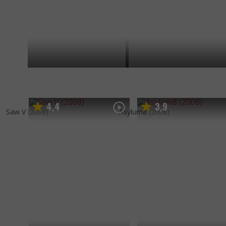
4
4
3
9
,
,
Saw V
(2008)
Asylum8
(2008)