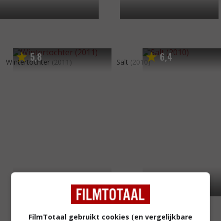
5
8
6
4
,
,
Wintertochter
(2011)
Salt
(2010)
FilmTotaal gebruikt cookies (en vergelijkbare