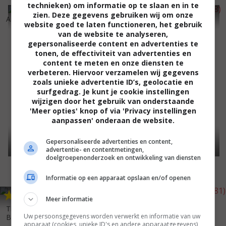
technieken) om informatie op te slaan en in te
6
3
5
1
,
,
zien. Deze gegevens gebruiken wij om onze
Anthony Zimmer
(2005)
Sibirskiy tsiryulnik
(1998)
website goed te laten functioneren, het gebruik
van de website te analyseren,
gepersonaliseerde content en advertenties te
tonen, de effectiviteit van advertenties en
content te meten en onze diensten te
verbeteren. Hiervoor verzamelen wij gegevens
zoals unieke advertentie ID’s, geolocatie en
surfgedrag. Je kunt je cookie instellingen
wijzigen door het gebruik van onderstaande
'Meer opties' knop of via 'Privacy instellingen
aanpassen' onderaan de website.
Gepersonaliseerde advertenties en content,
advertentie- en contentmetingen,
doelgroepenonderzoek en ontwikkeling van diensten
Informatie op een apparaat opslaan en/of openen
7
6
5
9
,
,
Meer informatie
Les uns et les autres
(1981)
The Unbearable Lightness of
Uw persoonsgegevens worden verwerkt en informatie van uw
Being
(1988)
apparaat (cookies, unieke ID's en andere apparaatgegevens)