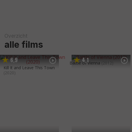
Overzicht
alle films
6
9
4
1
,
,
Battle of Vienna
(2012)
Kill It and Leave This Town
(2020)