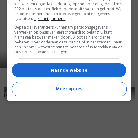
kan worden opgeslagen door, geopend door en gedeeld met
332 partners of specifiek door deze site worden gebruikt. Wij
en onze partners kunnen precieze geolocatiegegevens
gebruiken.
Lijst met partners.
Bepaalde leveranciers kunnen uw persoonsgegevens
verwerken op basis van gerechtvaardigd belang. U kunt
hiertegen bezwaar maken door uw opties hieronder te
beheren. Zoek onderaan deze pagina of in het sitemenu naar
een link om uw toestemming te beheren of in te trekken via de
privacy- en cookie-instellingen.
Naar de website
Meer opties
7
0
6
9
,
,
Die Blechtrommel
(1979)
"Dekalog" Dekalog, trzy