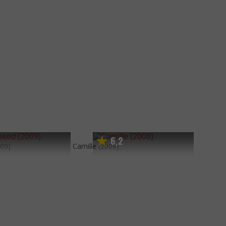
8
6
2
,
009)
Camille
(2008)