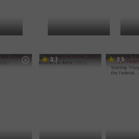
3
7
3
5
,
,
2006)
Brothers in Arms
(2005)
Starship Troo
the Federat...