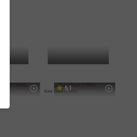
5
1
,
1986)
Raw Deal
(1986)