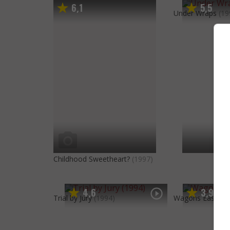
6
1
5
5
,
,
Under Wraps
(19
Childhood Sweetheart?
(1997)
4
6
3
9
,
,
Trial by Jury
(1994)
Wagons East
(19