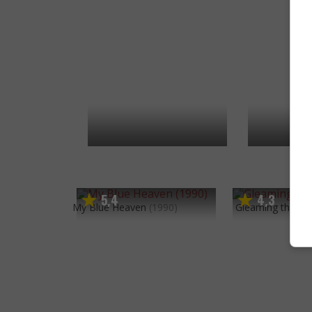
5
4
4
3
,
,
My Blue Heaven
(1990)
Gleaming the Cu