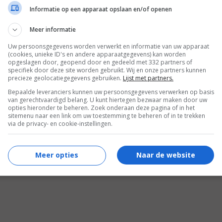
Informatie op een apparaat opslaan en/of openen
Meer informatie
Uw persoonsgegevens worden verwerkt en informatie van uw apparaat
(cookies, unieke ID's en andere apparaatgegevens) kan worden
opgeslagen door, geopend door en gedeeld met 332 partners of
specifiek door deze site worden gebruikt. Wij en onze partners kunnen
precieze geolocatiegegevens gebruiken.
Lijst met partners.
Bepaalde leveranciers kunnen uw persoonsgegevens verwerken op basis
van gerechtvaardigd belang. U kunt hiertegen bezwaar maken door uw
opties hieronder te beheren. Zoek onderaan deze pagina of in het
sitemenu naar een link om uw toestemming te beheren of in te trekken
via de privacy- en cookie-instellingen.
4
3
5
4
,
,
be
(1989)
Youngblood
(
Meer opties
Naar de website
Revenge of the Nerds II: Nerds
in Paradi...
(1987)