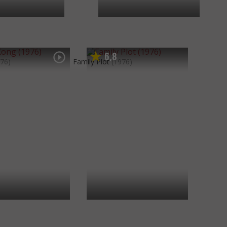
6
8
,
976)
Family Plot
(1976)