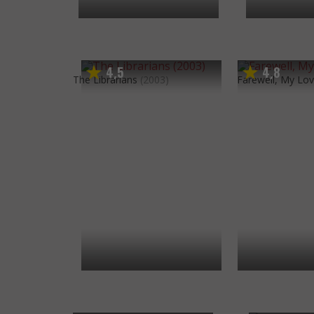
4
5
4
8
,
,
The Librarians
(2003)
Farewell, My Lo