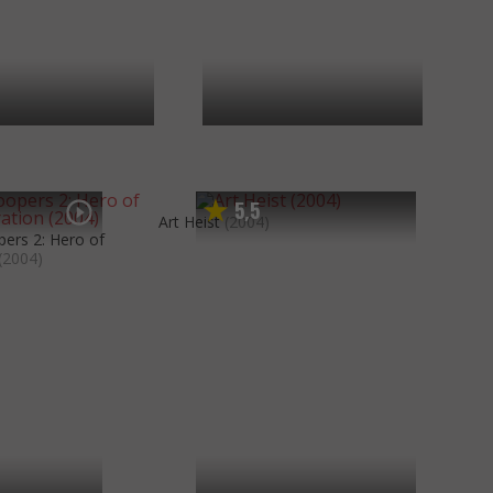
5
5
,
Art Heist
(2004)
pers 2: Hero of
(2004)