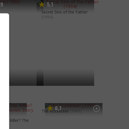
9
5
1
,
,
)
Secret Sins of the Father
(1994)
6
1
,
The Rocketeer
(1991)
 Cop, Killer? The
1992)