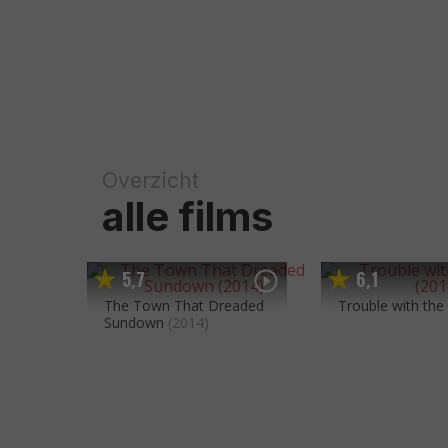
Overzicht
alle films
5
7
6
1
,
,
The Town That Dreaded
Trouble with the
Sundown
(2014)