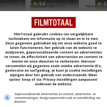
5
6
3
,
97)
Mulholland Falls
(1996)
Rattled
(1996
FilmTotaal gebruikt cookies (en vergelijkbare
technieken) om informatie op te slaan en in te zien.
Deze gegevens gebruiken wij om onze website goed te
laten functioneren, het gebruik van de website te
analyseren, gepersonaliseerde content en advertenties
te tonen, de effectiviteit van advertenties en content te
meten en onze diensten te verbeteren. Hiervoor
verzamelen wij gegevens zoals unieke advertentie ID’s,
geolocatie en surfgedrag. Je kunt je cookie instellingen
wijzigen door het gebruik van onderstaande 'Meer
opties' knop of via 'Privacy instellingen aanpassen'
onderaan de website.
6
6
5
0
,
,
94)
School Ties
(1992)
Gepersonaliseerde advertenties en content, advertentie- en
contentmetingen, doelgroepenonderzoek en ontwikkeling van
Calendar Girl,
diensten
Bambi Be...
(