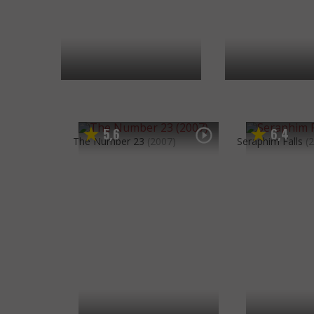
5
6
6
4
,
,
The Number 23
(2007)
Seraphim Falls
(