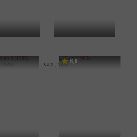
6
0
,
(1985)
Cujo
(1983)