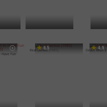
6
5
4
9
,
,
Real Genius
(1985)
Death Wish 3
to Have Fun