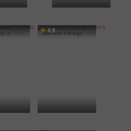
6
0
,
ng Lie
(1998)
Married to a Stranger
(1997)