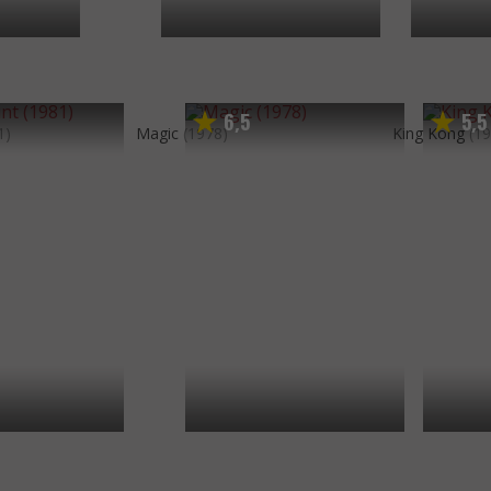
6
5
5
5
,
,
1)
Magic
(1978)
King Kong
(1