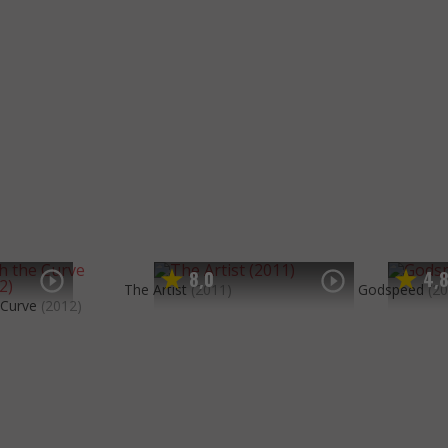
8
0
4
,
,
The Artist
(2011)
Godspeed
(2
 Curve
(2012)