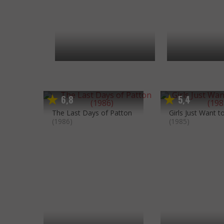
6
8
5
4
,
,
The Last Days of Patton
Girls Just Want 
(1986)
(1985)