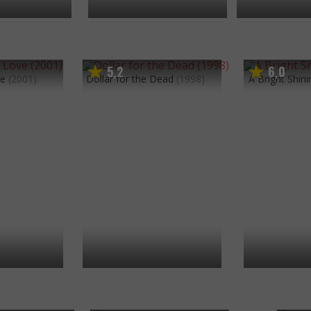
5
2
6
0
,
,
ve
(2001)
Dollar for the Dead
(1998)
A Bright Shini