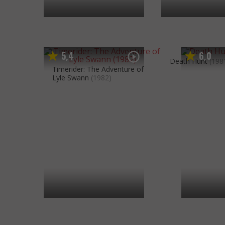
5
4
6
0
,
,
Death Hunt
(198
Timerider: The Adventure of
Lyle Swann
(1982)