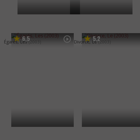
6
5
5
2
,
,
Égarés, Les
(2003)
Divorce, Le
(2003)