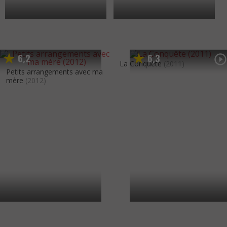
6
2
6
3
,
,
La Conquête
(2011)
Petits arrangements avec ma
mère
(2012)