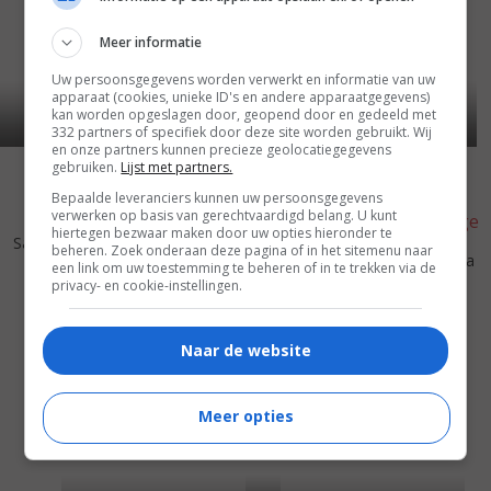
Meer informatie
Uw persoonsgegevens worden verwerkt en informatie van uw
apparaat (cookies, unieke ID's en andere apparaatgegevens)
kan worden opgeslagen door, geopend door en gedeeld met
332 partners of specifiek door deze site worden gebruikt. Wij
en onze partners kunnen precieze geolocatiegegevens
gebruiken.
Lijst met partners.
Bepaalde leveranciers kunnen uw persoonsgegevens
verwerken op basis van gerechtvaardigd belang. U kunt
5
7
6
4
,
,
hiertegen bezwaar maken door uw opties hieronder te
Sagan
(2008)
beheren. Zoek onderaan deze pagina of in het sitemenu naar
Henry Dunant: Du rouge sur la
een link om uw toestemming te beheren of in te trekken via de
croix
(2006)
privacy- en cookie-instellingen.
Naar de website
Meer opties