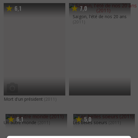
6
1
7
0
,
,
Saïgon, l'été de nos 20 ans
(2011)
Mort d'un président
(2011)
6
1
5
0
,
,
Un autre monde
(2011)
Les belles soeurs
(2011)