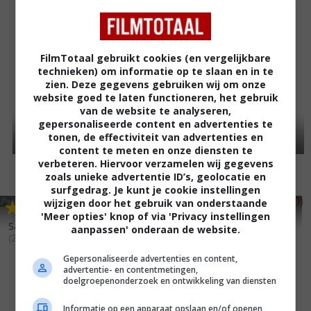
FilmTotaal gebruikt cookies (en vergelijkbare
technieken) om informatie op te slaan en in te
zien. Deze gegevens gebruiken wij om onze
website goed te laten functioneren, het gebruik
van de website te analyseren,
gepersonaliseerde content en advertenties te
tonen, de effectiviteit van advertenties en
content te meten en onze diensten te
verbeteren. Hiervoor verzamelen wij gegevens
zoals unieke advertentie ID’s, geolocatie en
surfgedrag. Je kunt je cookie instellingen
wijzigen door het gebruik van onderstaande
7
0
5
8
,
,
En cas de malheur
(2010)
'Meer opties' knop of via 'Privacy instellingen
Saïgon, l'été de nos 20 ans
aanpassen' onderaan de website.
(2011)
Gepersonaliseerde advertenties en content,
advertentie- en contentmetingen,
doelgroepenonderzoek en ontwikkeling van diensten
Informatie op een apparaat opslaan en/of openen