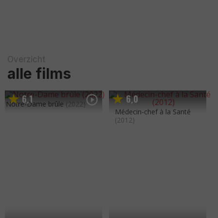
Overzicht
alle films
6
1
6
0
,
,
Notre-Dame brûle
(2022)
Médecin-chef à la Santé
(2012)