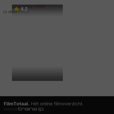
4
2
,
Le zèbre
(1992)
FilmTotaal.
Hét online filmoverzicht.
hosted by