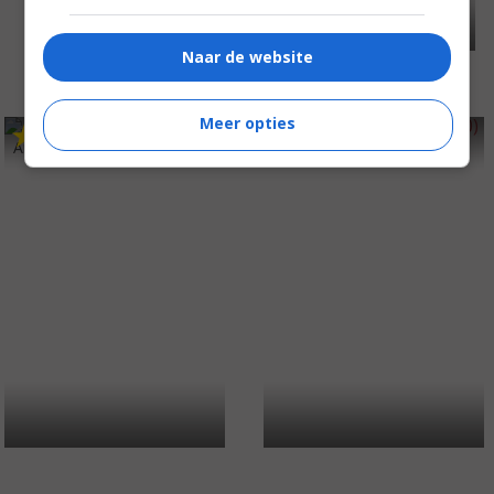
Naar de website
Meer opties
5
8
5
5
,
,
An Everlasting Piece
(2000)
Wild About Harry
(2000)