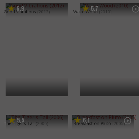
6
9
5
7
,
,
Good Vibrations
(2012)
Wake Wood
(2010)
5
5
6
1
,
,
The Tiger's Tail
(2006)
Breakfast on Pluto
(2005)