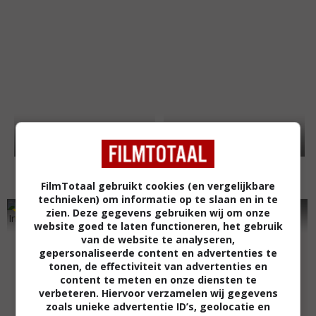
FilmTotaal gebruikt cookies (en vergelijkbare
technieken) om informatie op te slaan en in te
6
5
7
6
,
,
zien. Deze gegevens gebruiken wij om onze
Inside I'm Dancing
(2004)
website goed te laten functioneren, het gebruik
van de website te analyseren,
gepersonaliseerde content en advertenties te
tonen, de effectiviteit van advertenties en
content te meten en onze diensten te
verbeteren. Hiervoor verzamelen wij gegevens
zoals unieke advertentie ID’s, geolocatie en