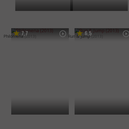
7
7
6
5
,
,
Philomena
(2013)
Run & Jump
(2013)