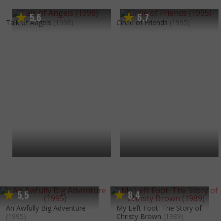
5
6
6
7
,
,
Talk of Angels
(1998)
Circle of Friends
(1995)
5
5
8
4
,
,
An Awfully Big Adventure
My Left Foot: The Story of
(1995)
Christy Brown
(1989)