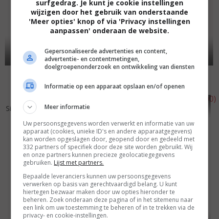
surfgedrag. Je kunt je cookie instellingen
wijzigen door het gebruik van onderstaande
'Meer opties' knop of via 'Privacy instellingen
aanpassen' onderaan de website.
Gepersonaliseerde advertenties en content,
advertentie- en contentmetingen,
doelgroepenonderzoek en ontwikkeling van diensten
"No Tears"
(2002)
Informatie op een apparaat opslaan en/of openen
6
2
5
3
,
,
Meer informatie
Sinners
(2002)
The Closer You Get
(2000)
Uw persoonsgegevens worden verwerkt en informatie van uw
apparaat (cookies, unieke ID's en andere apparaatgegevens)
kan worden opgeslagen door, geopend door en gedeeld met
332 partners of specifiek door deze site worden gebruikt. Wij
en onze partners kunnen precieze geolocatiegegevens
gebruiken.
Lijst met partners.
Bepaalde leveranciers kunnen uw persoonsgegevens
verwerken op basis van gerechtvaardigd belang. U kunt
hiertegen bezwaar maken door uw opties hieronder te
beheren. Zoek onderaan deze pagina of in het sitemenu naar
een link om uw toestemming te beheren of in te trekken via de
privacy- en cookie-instellingen.