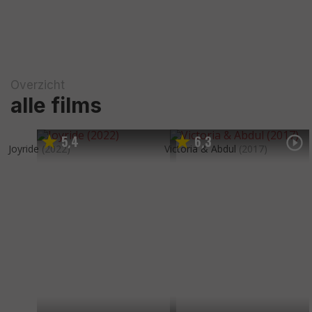
Overzicht
alle films
5
4
6
3
,
,
Joyride
(2022)
Victoria & Abdul
(2017)