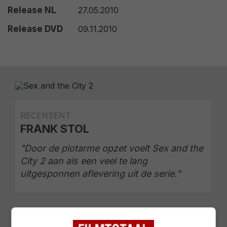
Release NL
27.05.2010
Release DVD
09.11.2010
RECENSENT
FRANK STOL
"Door de plotarme opzet voelt Sex and the
City 2 aan als een veel te lang
uitgesponnen aflevering uit de serie."
Filmtotaal