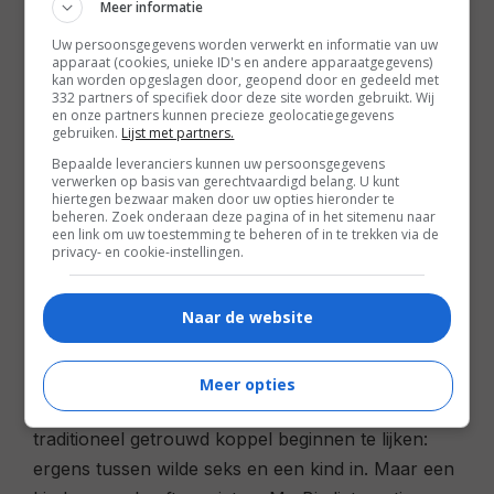
Meer informatie
logische volgende stap. In mogen Carrie,
Uw persoonsgegevens worden verwerkt en informatie van uw
Charlotte, Miranda en Samantha zich als
apparaat (cookies, unieke ID's en andere apparaatgegevens)
kan worden opgeslagen door, geopend door en gedeeld met
vrijgevochten vrouwen opnieuw bewijzen, deze
332 partners of specifiek door deze site worden gebruikt. Wij
keer in het modern-traditionele Abu Dhabi in het
en onze partners kunnen precieze geolocatiegegevens
gebruiken.
Lijst met partners.
Midden-Oosten. De glamour, de mode en het
Bepaalde leveranciers kunnen uw persoonsgegevens
geworstel met hun huidige levens zijn gebleven.
verwerken op basis van gerechtvaardigd belang. U kunt
hiertegen bezwaar maken door uw opties hieronder te
Evenals de plotarme opzet, waardoor dit tweede
beheren. Zoek onderaan deze pagina of in het sitemenu naar
deel, net als zijn voorganger, aanvoelt als een veel
een link om uw toestemming te beheren of in te trekken via de
privacy- en cookie-instellingen.
te lang uitgesponnen aflevering uit de serie.
Naar de website
Het is inmiddels twee jaar geleden sinds Carrie en
Mr. Big in het huwelijksbootje stapten. Hoewel ze
nog gelukkig met elkaar zijn, begint bij Carrie het
Meer opties
gevoel op te spelen dat ze te veel op een
traditioneel getrouwd koppel beginnen te lijken:
ergens tussen wilde seks en een kind in. Maar een