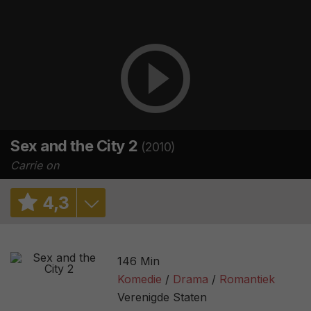
Sex and the City 2
(2010)
Carrie on
4
,
3
5,1
/ 28
146 Min
4,6
/ 88663
Komedie
Drama
Romantiek
Verenigde Staten
16%
/ 217