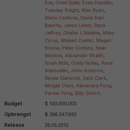
Eve
,
Omid Djalili
,
Evan Handler
,
Tuesday Knight
,
Max Ryan
,
Mario Cantone
,
David Alan
Basche
,
Jason Lewis
,
Raza
Jaffrey
,
Dhafer L'Abidine
,
Miley
Cyrus
,
Waleed Zuaiter
,
Megan
Boone
,
Peter Conboy
,
Neal
Bledsoe
,
Alexander Wraith
,
Noah Mills
,
Goldy Notay
,
Rana
Alamuddin
,
John Antorino
,
Renee Diamond
,
Zack Clark
,
Minglie Chen
,
Alexandra Fong
,
Parker Fong
,
Billy Stritch
.
Budget
$ 100.000.000
Opbrengst
$ 288.347.692
Release
28.05.2010