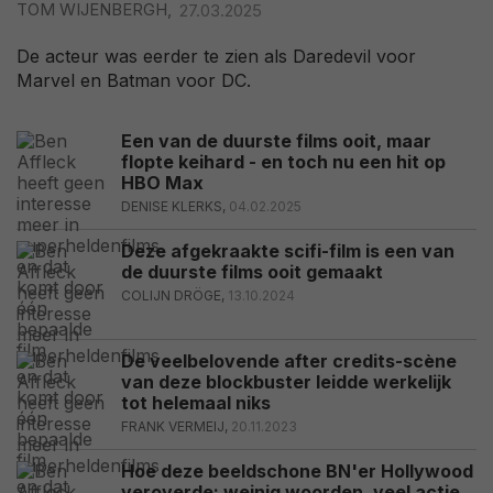
TOM WIJENBERGH,
27.03.2025
De acteur was eerder te zien als Daredevil voor
Marvel en Batman voor DC.
Een van de duurste films ooit, maar
flopte keihard - en toch nu een hit op
HBO Max
DENISE KLERKS,
04.02.2025
Deze afgekraakte scifi-film is een van
de duurste films ooit gemaakt
COLIJN DRÖGE,
13.10.2024
De veelbelovende after credits-scène
van deze blockbuster leidde werkelijk
tot helemaal niks
FRANK VERMEIJ,
20.11.2023
Hoe deze beeldschone BN'er Hollywood
veroverde: weinig woorden, veel actie