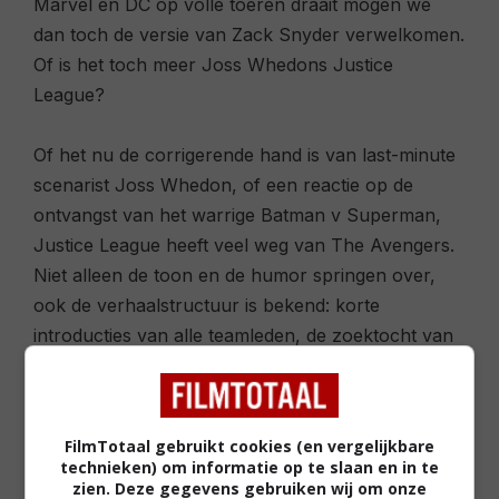
Marvel en DC op volle toeren draait mogen we
dan toch de versie van Zack Snyder verwelkomen.
Of is het toch meer Joss Whedons
Justice
League
?
Of het nu de corrigerende hand is van last-minute
scenarist Joss Whedon, of een reactie op de
ontvangst van het warrige
Batman v Superman
,
Justice League
heeft veel weg van
The Avengers
.
Niet alleen de toon en de humor springen over,
ook de verhaalstructuur is bekend: korte
introducties van alle teamleden, de zoektocht van
slechterik Steppenwolf naar de MacGuffins van de
week, en zelfs de manier waarop het team tegen
zichzelf vecht. Of neem de entree van
FilmTotaal gebruikt cookies (en vergelijkbare
Steppenwolf, die als ondergeschikte van Darkseid
technieken) om informatie op te slaan en in te
teleporteert naar de aarde dankzij een magische
zien. Deze gegevens gebruiken wij om onze