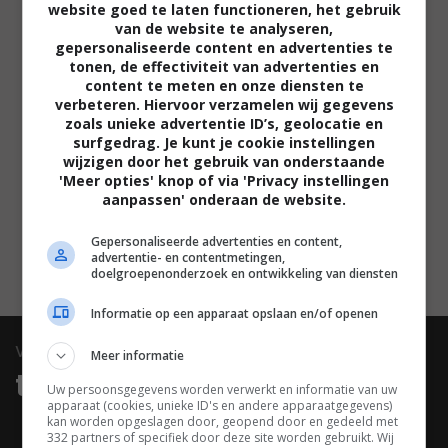
website goed te laten functioneren, het gebruik
kubus, en deze in handen probeert te krijgen
van de website te analyseren,
terwijl soldaten hem tegenhouden in een tunnel
gepersonaliseerde content en advertenties te
tonen, de effectiviteit van advertenties en
met blokkades. Het is niet per se afgekeken, de
content te meten en onze diensten te
zogeheten Motherboxes komen wel degelijk uit de
verbeteren. Hiervoor verzamelen wij gegevens
originele verhalen, maar men speelt duidelijk op
zoals unieke advertentie ID’s, geolocatie en
surfgedrag. Je kunt je cookie instellingen
safe met de opzet van
Justice League
. Hij mist
wijzigen door het gebruik van onderstaande
daardoor de impact, vernieuwing en eigen identiteit
'Meer opties' knop of via 'Privacy instellingen
aanpassen' onderaan de website.
die
The Avengers
had.
Gepersonaliseerde advertenties en content,
LEES VERDER
advertentie- en contentmetingen,
doelgroepenonderzoek en ontwikkeling van diensten
Informatie op een apparaat opslaan en/of openen
video
Meer informatie
trailers & clips
Uw persoonsgegevens worden verwerkt en informatie van uw
apparaat (cookies, unieke ID's en andere apparaatgegevens)
kan worden opgeslagen door, geopend door en gedeeld met
332 partners of specifiek door deze site worden gebruikt. Wij