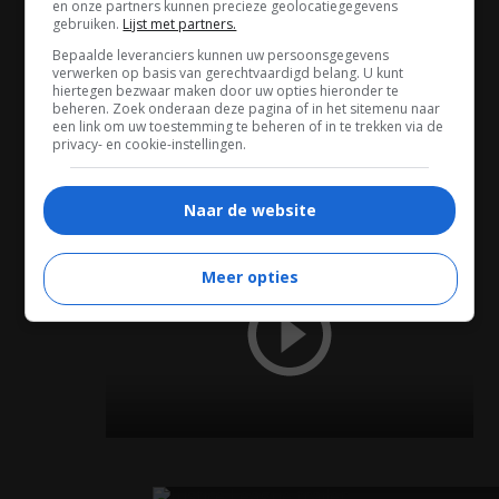
en onze partners kunnen precieze geolocatiegegevens
TRAILER
gebruiken.
Lijst met partners.
Bepaalde leveranciers kunnen uw persoonsgegevens
verwerken op basis van gerechtvaardigd belang. U kunt
hiertegen bezwaar maken door uw opties hieronder te
beheren. Zoek onderaan deze pagina of in het sitemenu naar
een link om uw toestemming te beheren of in te trekken via de
privacy- en cookie-instellingen.
02:46
Naar de website
TRAILER
Meer opties