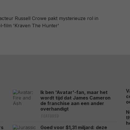
acteur Russell Crowe pakt mysterieuze rol in
l-film 'Kraven The Hunter'
V
r
Ik ben 'Avatar'-fan, maar het
c
wordt tijd dat James Cameron
o
de franchise aan een ander
overhandigt
N
FEATURED
t
h
rs
Goed voor $1,31 miljard: deze