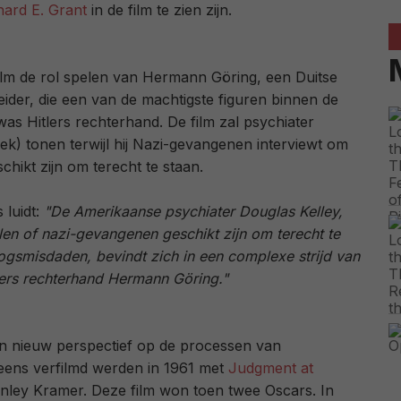
hard E. Grant
in de film te zien zijn.
ilm de rol spelen van Hermann Göring, een Duitse
r leider, die een van de machtigste figuren binnen de
 was Hitlers rechterhand. De film zal psychiater
ek) tonen terwijl hij Nazi-gevangenen interviewt om
chikt zijn om terecht te staan.
 luidt:
"De Amerikaanse psychiater Douglas Kelley,
len of nazi-gevangenen geschikt zijn om terecht te
ogsmisdaden, bevindt zich in een complexe strijd van
tlers rechterhand Hermann Göring."
n nieuw perspectief op de processen van
 eens verfilmd werden in 1961 met
Judgment at
nley Kramer. Deze film won toen twee Oscars. In