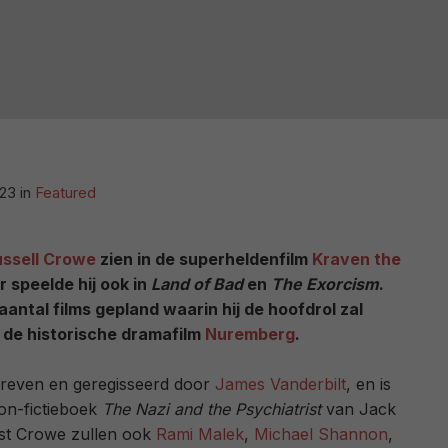
:23
in
Featured
ussell Crowe
zien in de superheldenfilm
Kraven the
 speelde hij ook in
Land of Bad
en
The Exorcism
.
aantal films gepland waarin hij de hoofdrol zal
 de historische dramafilm
Nuremberg
.
hreven en geregisseerd door
James Vanderbilt
, en is
on-fictieboek
The Nazi and the Psychiatrist
van Jack
ast Crowe zullen ook
Rami Malek
,
Michael Shannon
,