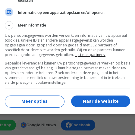
diensten
sychiatrist tasked with deciding whether Nazi
 stand trial for their war crimes.
Informatie op een apparaat opslaan en/of openen
pic.twitter.com/jI1Yf7j9pl
Meer informatie
Uw persoonsgegevens worden verwerkt en informatie van uw apparaat
@DiscussingFilm)
May 13, 2024
(cookies, unieke ID's en andere apparaatgegevens) kan worden
opgeslagen door, geopend door en gedeeld met 332 partners of
specifiek door deze site worden gebruikt. Wij en onze partners kunnen
precieze geolocatiegegevens gebruiken.
Lijst met partners.
 hoelang het zal duren om de hele film in elkaar te
ken. Voorlopig is er nog geen releasedatum voor
Bepaalde leveranciers kunnen uw persoonsgegevens verwerken op basis
van gerechtvaardigd belang. U kunt hiertegen bezwaar maken door uw
opties hieronder te beheren. Zoek onderaan deze pagina of in het
sitemenu naar een link om uw toestemming te beheren of in te trekken
via de privacy- en cookie-instellingen.
Pictures, Volition Media Partners, Highland Film
Meer opties
Naar de website
VOLG FILMTOTAAL
tsApp
Google Nieuws
Facebook