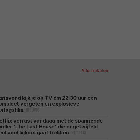
Alle artikelen
anavond kijk je op TV om 22:30 uur een
ompleet vergeten en explosieve
NIEUWS
orlogsfilm
etflix verrast vandaag met de spannende
hriller 'The Last House' die ongetwijfeld
NETFLIX
eel veel kijkers gaat trekken