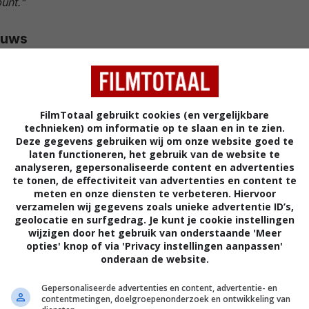
punt."
euws
en van de grootste oorlogsfilms van 2026 op HBO Max
ect veel kijkers
n 2025 die velen in de bioscoop zagen, kijk je nu ook
FilmTotaal gebruikt cookies (en vergelijkbare
technieken) om informatie op te slaan en in te zien.
Deze gegevens gebruiken wij om onze website goed te
laten functioneren, het gebruik van de website te
analyseren, gepersonaliseerde content en advertenties
uremberg
vonden in 2024 plaats in Boedapest en de
te tonen, de effectiviteit van advertenties en content te
productie. Er werden al een paar beelden van
meten en onze diensten te verbeteren. Hiervoor
verzamelen wij gegevens zoals unieke advertentie ID’s,
cht door Deadline, waarin we Crowe en Malek als
geolocatie en surfgedrag. Je kunt je cookie instellingen
nnen zien.
wijzigen door het gebruik van onderstaande 'Meer
opties' knop of via 'Privacy instellingen aanpassen'
onderaan de website.
EMBERG', starring Rami Malek, Russell Crowe and
Gepersonaliseerde advertenties en content, advertentie- en
contentmetingen, doelgroepenonderzoek en ontwikkeling van