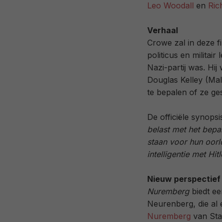
Leo Woodall
en
Ric
Verhaal
Crowe zal in deze f
politicus en militai
Nazi-partij was. Hij
Douglas Kelley (Mal
te bepalen of ze ges
De officiële synopsis
belast met het bepa
staan voor hun oorl
intelligentie met Hi
Nieuw perspectief
Nuremberg
biedt ee
Neurenberg, die al
Nuremberg
van Sta