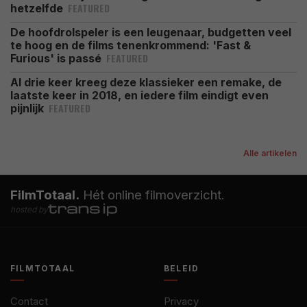
FEATURED
hetzelfde
De hoofdrolspeler is een leugenaar, budgetten veel
te hoog en de films tenenkrommend: 'Fast &
FEATURED
Furious' is passé
Al drie keer kreeg deze klassieker een remake, de
laatste keer in 2018, en iedere film eindigt even
FEATURED
pijnlijk
Alle artikelen
FilmTotaal.
Hét online filmoverzicht.
hosted by
FILMTOTAAL
BELEID
Contact
Privacy