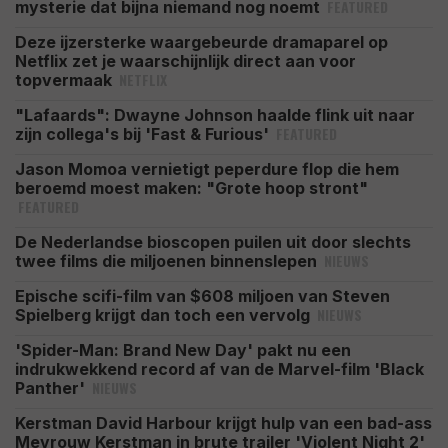
FEATURED
mysterie dat bijna niemand nog noemt
Deze ijzersterke waargebeurde dramaparel op
Netflix zet je waarschijnlijk direct aan voor
NETFLIX
topvermaak
"Lafaards": Dwayne Johnson haalde flink uit naar
FEATURED
zijn collega's bij 'Fast & Furious'
Jason Momoa vernietigt peperdure flop die hem
beroemd moest maken: "Grote hoop stront"
FEATURED
De Nederlandse bioscopen puilen uit door slechts
NIEUWS
twee films die miljoenen binnenslepen
Epische scifi-film van $608 miljoen van Steven
NIEUWS
Spielberg krijgt dan toch een vervolg
'Spider-Man: Brand New Day' pakt nu een
indrukwekkend record af van de Marvel-film 'Black
NIEUWS
Panther'
Kerstman David Harbour krijgt hulp van een bad-ass
Mevrouw Kerstman in brute trailer 'Violent Night 2'