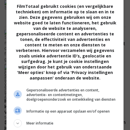
'Supergirl' krijgt harde klap en eindigt
FilmTotaal gebruikt cookies (en vergelijkbare
wereldwijd lager dan beruchte flop
technieken) om informatie op te slaan en in te
'Morbius'
zien. Deze gegevens gebruiken wij om onze
NIEUWS
website goed te laten functioneren, het gebruik
van de website te analyseren,
Scandinavische misdaadthriller op
gepersonaliseerde content en advertenties te
Netflix, fantasyserie gebaseerd op spel
tonen, de effectiviteit van advertenties en
moet succes worden en scifi-serie komt
content te meten en onze diensten te
terug
verbeteren. Hiervoor verzamelen wij gegevens
NIEUWS
zoals unieke advertentie ID’s, geolocatie en
surfgedrag. Je kunt je cookie instellingen
wijzigen door het gebruik van onderstaande
Al deze 64 films brachten wereldwijd
'Meer opties' knop of via 'Privacy instellingen
meer dan 1 miljard dollar op: van
aanpassen' onderaan de website.
'Avatar' tot 'The Dark Knight'
NIEUWS
Gepersonaliseerde advertenties en content,
advertentie- en contentmetingen,
doelgroepenonderzoek en ontwikkeling van diensten
Hij moest dé schurk spelen in 'Spider-Man:
Homecoming', maar weigerde: "Ik was toe aan een
Informatie op een apparaat opslaan en/of openen
FEATURED
vakantie"
3 dikke aanraders die nu gewoon op Netflix staan en
Meer informatie
NETFLIX
je avond flink wat kleur geven