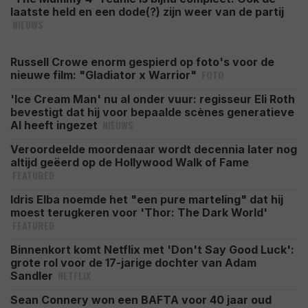
laatste held en een dode(?) zijn weer van de partij
NIEUWS
Russell Crowe enorm gespierd op foto's voor de
FOTO
nieuwe film: "Gladiator x Warrior"
'Ice Cream Man' nu al onder vuur: regisseur Eli Roth
bevestigt dat hij voor bepaalde scènes generatieve
NIEUWS
AI heeft ingezet
Veroordeelde moordenaar wordt decennia later nog
altijd geëerd op de Hollywood Walk of Fame
FEATURED
Idris Elba noemde het "een pure marteling" dat hij
moest terugkeren voor 'Thor: The Dark World'
FEATURED
Binnenkort komt Netflix met 'Don't Say Good Luck':
grote rol voor de 17-jarige dochter van Adam
NETFLIX
Sandler
Sean Connery won een BAFTA voor 40 jaar oud