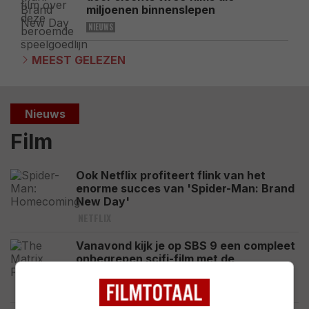
miljoenen binnenslepen
NIEUWS
MEEST GELEZEN
Nieuws
Film
Ook Netflix profiteert flink van het
enorme succes van 'Spider-Man: Brand
New Day'
NETFLIX
Vanavond kijk je op SBS 9 een compleet
onbegrepen scifi-film met de
wederopstanding van 'Neo'
NIEUWS