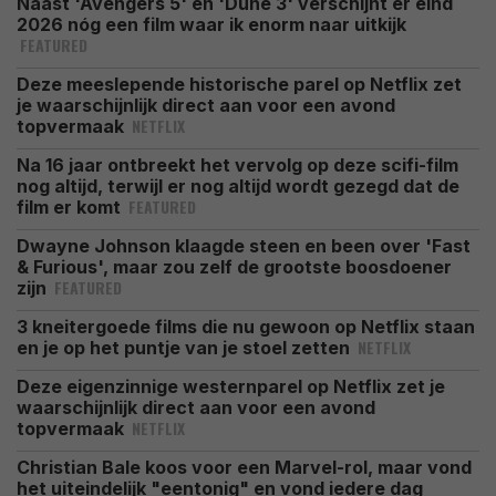
Naast 'Avengers 5' en 'Dune 3' verschijnt er eind
2026 nóg een film waar ik enorm naar uitkijk
FEATURED
Deze meeslepende historische parel op Netflix zet
je waarschijnlijk direct aan voor een avond
NETFLIX
topvermaak
Na 16 jaar ontbreekt het vervolg op deze scifi-film
nog altijd, terwijl er nog altijd wordt gezegd dat de
FEATURED
film er komt
Dwayne Johnson klaagde steen en been over 'Fast
& Furious', maar zou zelf de grootste boosdoener
FEATURED
zijn
3 kneitergoede films die nu gewoon op Netflix staan
NETFLIX
en je op het puntje van je stoel zetten
Deze eigenzinnige westernparel op Netflix zet je
waarschijnlijk direct aan voor een avond
NETFLIX
topvermaak
Christian Bale koos voor een Marvel-rol, maar vond
het uiteindelijk "eentonig" en vond iedere dag