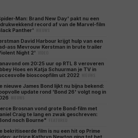
Spider-Man: Brand New Day' pakt nu een
ndrukwekkend record af van de Marvel-film
NIEUWS
Black Panther'
erstman David Harbour krijgt hulp van een
ad-ass Mevrouw Kerstman in brute trailer
VIDEO
Violent Night 2'
anavond om 20:25 uur op RTL 8 veroveren
bbey Hoes en Katja Schuurman je TV in
NIEUWS
uccesvolle bioscoopfilm uit 2022
e nieuwe James Bond lijkt nu bijna bekend:
oopvolle update rond 'Bond 26' volgt nog in
NIEUWS
026
ierce Brosnan vond grote Bond-film met
aniel Craig te lang en zwak geschreven:
FEATURED
Bond noch Bourne"
e bekritiseerde film is nu een hit op Prime
ideo: actrice Kathryn Newton ging tot het