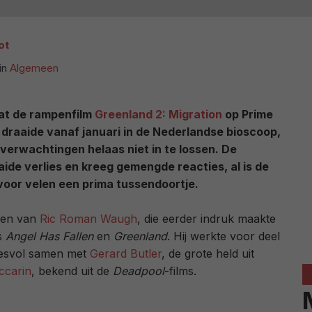
ot
in
Algemeen
at de rampenfilm
Greenland 2: Migration
op Prime
 draaide vanaf januari in de Nederlandse bioscoop,
verwachtingen helaas niet in te lossen. De
aide verlies en kreeg gemengde reacties, al is de
 voor velen een prima tussendoortje.
nden van
Ric Roman Waugh
, die eerder indruk maakte
ls
Angel Has Fallen
en
Greenland
. Hij werkte voor deel
esvol samen met
Gerard Butler
, de grote held uit
ccarin
, bekend uit de
Deadpool
-films.