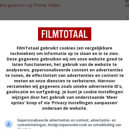
e hem gewoon op Prime Video
r
ste stemming voordat de film online verschijnt. Bekijk
ulaire officiële trailer om een eerste indruk te
 en de verwoestende stormen. Dit geeft je direct een
FilmTotaal gebruikt cookies (en vergelijkbare
naderende onheil.
technieken) om informatie op te slaan en in te zien.
Deze gegevens gebruiken wij om onze website goed te
laten functioneren, het gebruik van de website te
analyseren, gepersonaliseerde content en advertenties
te tonen, de effectiviteit van advertenties en content te
meten en onze diensten te verbeteren. Hiervoor
verzamelen wij gegevens zoals unieke advertentie ID’s,
geolocatie en surfgedrag. Je kunt je cookie instellingen
wijzigen door het gebruik van onderstaande 'Meer
opties' knop of via 'Privacy instellingen aanpassen'
onderaan de website.
Gepersonaliseerde advertenties en content, advertentie- en
contentmetingen, doelgroepenonderzoek en ontwikkeling van