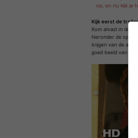
op, en nu kijk j
Kijk eerst de traile
Kom alvast in de jui
hieronder de spectac
krijgen van de actie
goed beeld van het 