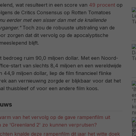
selend, wat resulteert in een score van
49 procent
op
lgens de Critics Consensus op Rotten Tomatoes
nu eerder met een sisser dan met de knallende
organger."
Toch zou de robuuste uitstraling van de
or zorgen dat dit vervolg op de apocalyptische
meeslepend blijft.
 bedroeg ruim 90,0 miljoen dollar. Met een Noord-
ice-start van slechts 8,4 miljoen en een wereldwijde
 44,9 miljoen dollar, liep de film financieel flinke
ek aan vernieuwing zorgde er blijkbaar voor dat het
al thuisbleef of voor een andere film koos.
euws
warm van het vervolg op de gave rampenfilm uit
 ze 'Greenland 2' zo kunnen verprutsen?
chten knalde deze rampenfilm dit jaar het witte doek