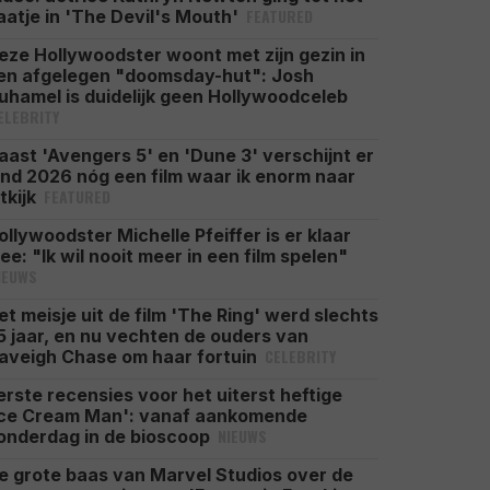
FEATURED
aatje in 'The Devil's Mouth'
eze Hollywoodster woont met zijn gezin in
en afgelegen "doomsday-hut": Josh
uhamel is duidelijk geen Hollywoodceleb
ELEBRITY
aast 'Avengers 5' en 'Dune 3' verschijnt er
ind 2026 nóg een film waar ik enorm naar
FEATURED
itkijk
ollywoodster Michelle Pfeiffer is er klaar
ee: "Ik wil nooit meer in een film spelen"
IEUWS
et meisje uit de film 'The Ring' werd slechts
5 jaar, en nu vechten de ouders van
CELEBRITY
aveigh Chase om haar fortuin
erste recensies voor het uiterst heftige
Ice Cream Man': vanaf aankomende
NIEUWS
onderdag in de bioscoop
e grote baas van Marvel Studios over de