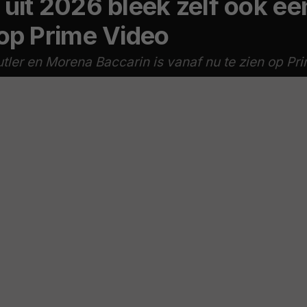
uit 2026 bleek zelf ook ee
 op Prime Video
tler en Morena Baccarin is vanaf nu te zien op Pr