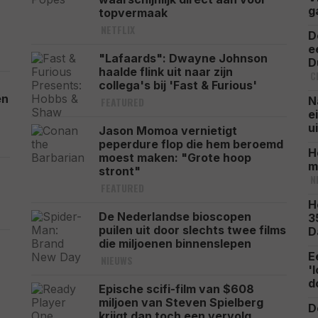
g
topvermaak
NETFLIX
D
e
"Lafaards": Dwayne Johnson
D
haalde flink uit naar zijn
C
collega's bij 'Fast & Furious'
en
N
FEATURED
e
u
Jason Momoa vernietigt
peperdure flop die hem beroemd
H
moest maken: "Grote hoop
m
stront"
N
FEATURED
H
De Nederlandse bioscopen
3
puilen uit door slechts twee films
D
die miljoenen binnenslepen
E
NIEUWS
'
d
Epische scifi-film van $608
miljoen van Steven Spielberg
D
krijgt dan toch een vervolg