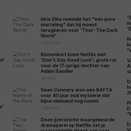
'
Idris Elba noemde het "een pure
i
marteling" dat hij moest
'
terugkeren voor 'Thor: The Dark
World'
K
FEATURED
b
'
Binnenkort komt Netflix met
of
'Don't Say Good Luck': grote rol
V
e
voor de 17-jarige dochter van
A
Adam Sandler
s
NETFLIX
D
h
Sean Connery won een BAFTA
2
voor 40 jaar oud mysterie dat
bijna niemand nog noemt
P
s'
FEATURED
D
"
Deze ijzersterke waargebeurde
D
dramaparel op Netflix zet je
V
waarschijnlijk direct aan voor