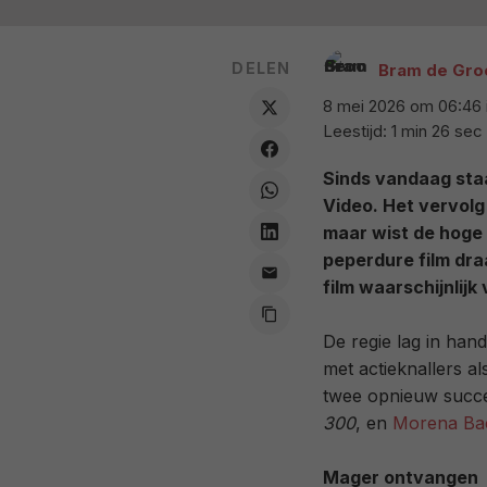
DELEN
Bram de Gro
8 mei 2026 om 06:46
Leestijd: 1 min 26 sec
Sinds vandaag sta
Video. Het vervolg
maar wist de hoge 
peperdure film dra
film waarschijnlijk
De regie lag in ha
met actieknallers a
twee opnieuw succ
300
, en
Morena Ba
Mager ontvangen