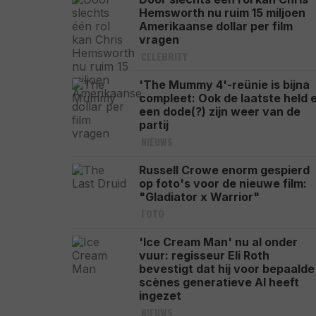
Hemsworth nu ruim 15 miljoen
Amerikaanse dollar per film
vragen
CELEBRITY
'The Mummy 4'-reünie is bijna
compleet: Ook de laatste held 
een dode(?) zijn weer van de
partij
NIEUWS
Russell Crowe enorm gespierd
op foto's voor de nieuwe film:
"Gladiator x Warrior"
FOTO
'Ice Cream Man' nu al onder
vuur: regisseur Eli Roth
bevestigt dat hij voor bepaalde
scènes generatieve AI heeft
ingezet
NIEUWS