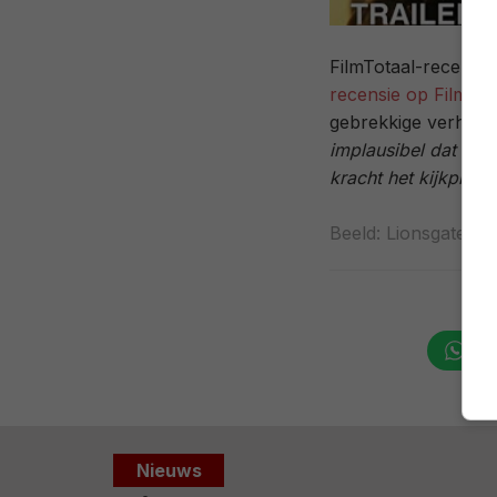
FilmTotaal-recensen
recensie op FilmTot
gebrekkige verhaall
implausibel dat het
kracht het kijkplezi
Beeld: Lionsgate
Wha
Nieuws