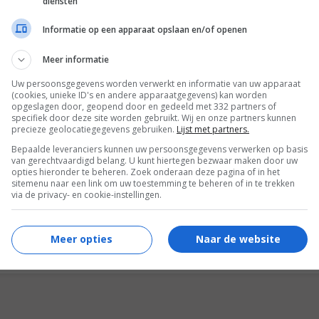
diensten
Informatie op een apparaat opslaan en/of openen
t Terence Shea was kritisch in zijn uitgebreide
Meer informatie
aal
. Hij concludeerde het volgende over de
ijn:
"De film biedt vermakelijk spektakel, maar is zó
Uw persoonsgegevens worden verwerkt en informatie van uw apparaat
(cookies, unieke ID's en andere apparaatgegevens) kan worden
 uiteindelijk storend wordt en met terugwerkende
opgeslagen door, geopend door en gedeeld met 332 partners of
er ondermijnt."
Oordeel vooral zelf vanaf de bank.
specifiek door deze site worden gebruikt. Wij en onze partners kunnen
precieze geolocatiegegevens gebruiken.
Lijst met partners.
Bepaalde leveranciers kunnen uw persoonsgegevens verwerken op basis
van gerechtvaardigd belang. U kunt hiertegen bezwaar maken door uw
opties hieronder te beheren. Zoek onderaan deze pagina of in het
sitemenu naar een link om uw toestemming te beheren of in te trekken
via de privacy- en cookie-instellingen.
VOLG FILMTOTAAL
tsApp
Google Nieuws
Facebook
Meer opties
Naar de website