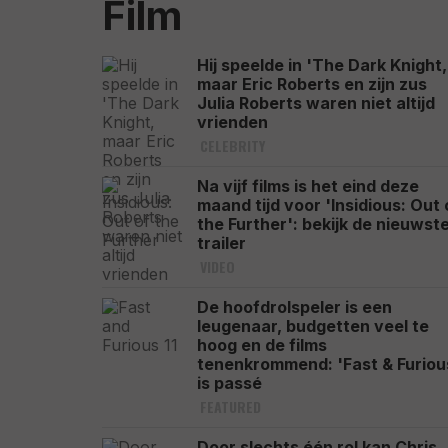
Film
Hij speelde in 'The Dark Knight,
maar Eric Roberts en zijn zus
Julia Roberts waren niet altijd
vrienden
CELEBRITY
Na vijf films is het eind deze
maand tijd voor 'Insidious: Out 
the Further': bekijk de nieuwst
trailer
VIDEO
De hoofdrolspeler is een
leugenaar, budgetten veel te
hoog en de films
tenenkrommend: 'Fast & Furiou
is passé
FEATURED
Door slechts één rol kan Chris