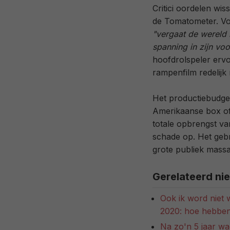
Critici oordelen wis
de Tomatometer. Vo
"vergaat de wereld 
spanning in zijn vo
hoofdrolspeler ervo
rampenfilm redelijk 
Het productiebudget
Amerikaanse box off
totale opbrengst van
schade op. Het gebr
grote publiek massa
Gerelateerd ni
Ook ik word niet 
2020: hoe hebben
Na zo'n 5 jaar wa