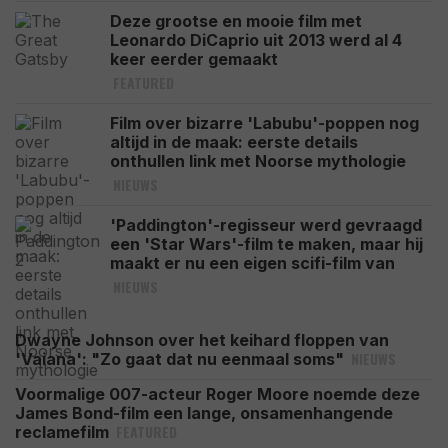
Deze grootse en mooie film met
Leonardo DiCaprio uit 2013 werd al 4
keer eerder gemaakt
FEATURED
Film over bizarre 'Labubu'-poppen nog
altijd in de maak: eerste details
onthullen link met Noorse mythologie
NIEUWS
'Paddington'-regisseur werd gevraagd
een 'Star Wars'-film te maken, maar hij
maakt er nu een eigen scifi-film van
NIEUWS
Dwayne Johnson over het keihard floppen van
NIEUWS
'Vaiana': "Zo gaat dat nu eenmaal soms"
Voormalige 007-acteur Roger Moore noemde deze
James Bond-film een lange, onsamenhangende
FEATURED
reclamefilm