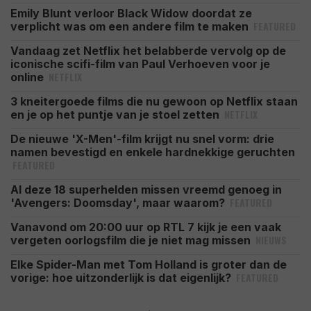
Emily Blunt verloor Black Widow doordat ze
FEATURED
verplicht was om een andere film te maken
Vandaag zet Netflix het belabberde vervolg op de
iconische scifi-film van Paul Verhoeven voor je
NETFLIX
online
3 kneitergoede films die nu gewoon op Netflix staan
NETFLIX
en je op het puntje van je stoel zetten
De nieuwe 'X-Men'-film krijgt nu snel vorm: drie
namen bevestigd en enkele hardnekkige geruchten
FEATURED
Al deze 18 superhelden missen vreemd genoeg in
FEATURED
'Avengers: Doomsday', maar waarom?
Vanavond om 20:00 uur op RTL 7 kijk je een vaak
NIEUWS
vergeten oorlogsfilm die je niet mag missen
Elke Spider-Man met Tom Holland is groter dan de
FEATURED
vorige: hoe uitzonderlijk is dat eigenlijk?