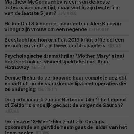
Matthew McConaughey is een van de beste
acteurs van onze tijd, maar wat is zijn beste film
FEATURED
van de laatste 5 jaar?
Hij heeft al 8 kinderen, maar acteur Alec Baldwin
CELEBRITY
vraagt zijn vrouw om een negende
Beestachtige horrorhit uit 2019 krijgt officieel een
NIEUWS
vervolg en vindt zijn twee hoofdrolspelers
Psychologische dramathriller 'Mother Mary' staat
heel snel online: visueel spektakel met Anne
NETFLIX
Hathaway
Denise Richards verbouwde haar complete gezicht
en onthult nu de schokkende lijst met operaties die
CELEBRITY
ze onderging
De grote schurk van de Nintendo-film 'The Legend
of Zelda' is eindelijk gecast: de volgende Sauron?
NIEUWS
De nieuwe 'X-Men'-film vindt zijn Cyclops:
opkomende en gewilde naam gaat de leider van het
NIEUWS
team spelen