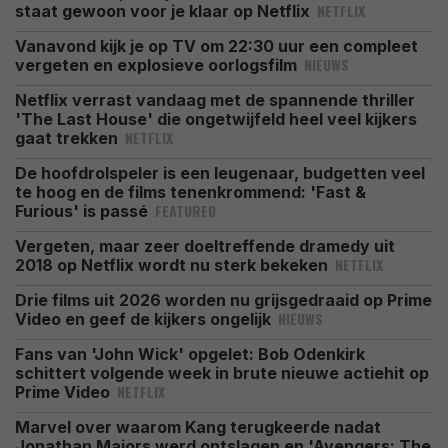
NETFLIX
staat gewoon voor je klaar op Netflix
Vanavond kijk je op TV om 22:30 uur een compleet
NIEUWS
vergeten en explosieve oorlogsfilm
Netflix verrast vandaag met de spannende thriller
'The Last House' die ongetwijfeld heel veel kijkers
NETFLIX
gaat trekken
De hoofdrolspeler is een leugenaar, budgetten veel
te hoog en de films tenenkrommend: 'Fast &
FEATURED
Furious' is passé
Vergeten, maar zeer doeltreffende dramedy uit
NETFLIX
2018 op Netflix wordt nu sterk bekeken
Drie films uit 2026 worden nu grijsgedraaid op Prime
NIEUWS
Video en geef de kijkers ongelijk
Fans van 'John Wick' opgelet: Bob Odenkirk
schittert volgende week in brute nieuwe actiehit op
NETFLIX
Prime Video
Marvel over waarom Kang terugkeerde nadat
Jonathan Majors werd ontslagen en 'Avengers: The