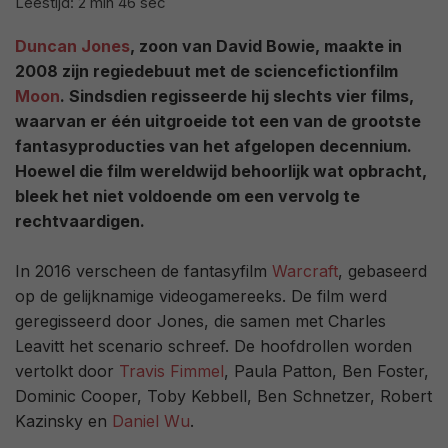
Leestijd: 2 min 46 sec
Duncan Jones
, zoon van David Bowie, maakte in
2008 zijn regiedebuut met de sciencefictionfilm
Moon
. Sindsdien regisseerde hij slechts vier films,
waarvan er één uitgroeide tot een van de grootste
fantasyproducties van het afgelopen decennium.
Hoewel die film wereldwijd behoorlijk wat opbracht,
bleek het niet voldoende om een vervolg te
rechtvaardigen.
In 2016 verscheen de fantasyfilm
Warcraft
, gebaseerd
op de gelijknamige videogamereeks. De film werd
geregisseerd door Jones, die samen met Charles
Leavitt het scenario schreef. De hoofdrollen worden
vertolkt door
Travis Fimmel
, Paula Patton, Ben Foster,
Dominic Cooper, Toby Kebbell, Ben Schnetzer, Robert
Kazinsky en
Daniel Wu
.