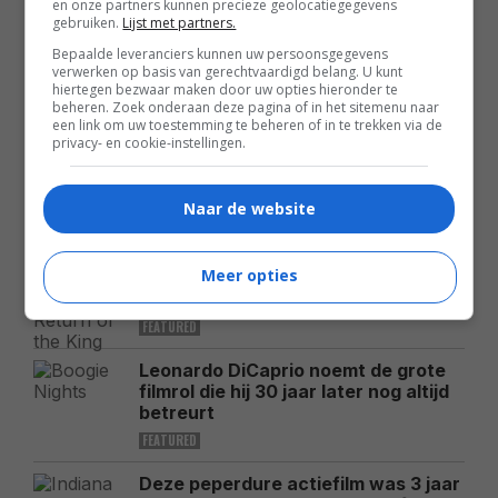
FEATURED
en onze partners kunnen precieze geolocatiegegevens
gebruiken.
Lijst met partners.
MEEST GELEZEN
Bepaalde leveranciers kunnen uw persoonsgegevens
verwerken op basis van gerechtvaardigd belang. U kunt
hiertegen bezwaar maken door uw opties hieronder te
Tijdens een bepaalde scène in 'The
beheren. Zoek onderaan deze pagina of in het sitemenu naar
Lord of the Rings' verraadt één
een link om uw toestemming te beheren of in te trekken via de
draad plotseling de complete
privacy- en cookie-instellingen.
filmtruc
FEATURED
Naar de website
Zelfs de grote finale van 'The Lord
of the Rings' bevat honderden
Meer opties
fouten die bijna niemand tijdens het
kijken ziet
FEATURED
Leonardo DiCaprio noemt de grote
filmrol die hij 30 jaar later nog altijd
betreurt
FEATURED
Deze peperdure actiefilm was 3 jaar