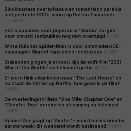
Blockbusters overschaduwen romantisch pareltje
met perfecte 100%-score op Rotten Tomatoes
FEATURED
Extra opnames voor peperdure 'Narnia' zorgen
NIEUWS
voor onrust: testpubliek nog niet overtuigd
Witte Huis zet Spider-Man in voor omstreden ICE-
NIEUWS
campagne: Marvel-fans eisen rechtszaak
Duizenden gingen je al voor: kijk de scifi-film '2021
NIEUWS
War of the Worlds' nu helemaal gratis
Er werd flink uitgekeken naar 'The Last House' en
nu staat de thriller op Netflix: hoe goed is de film?
NIEUWS
De overlevingsthrillers 'One Mile: Chapter One' en
'Chapter Two' veroveren streaming nu helemaal
NIEUWS
Spider-Man jaagt op 'Avatar'-record na historische
NIEUWS
eerste week: dit weekend wordt beslissend