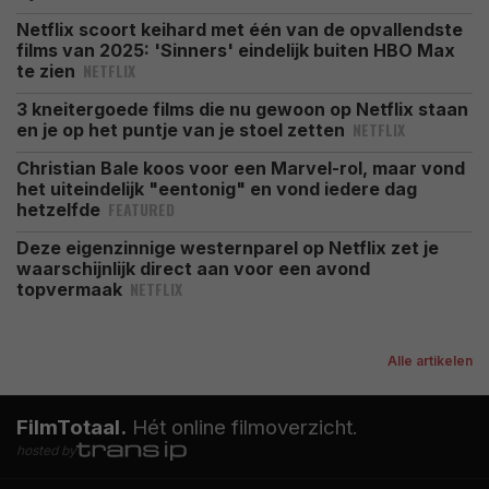
Netflix scoort keihard met één van de opvallendste
films van 2025: 'Sinners' eindelijk buiten HBO Max
NETFLIX
te zien
3 kneitergoede films die nu gewoon op Netflix staan
NETFLIX
en je op het puntje van je stoel zetten
Christian Bale koos voor een Marvel-rol, maar vond
het uiteindelijk "eentonig" en vond iedere dag
FEATURED
hetzelfde
Deze eigenzinnige westernparel op Netflix zet je
waarschijnlijk direct aan voor een avond
NETFLIX
topvermaak
Alle artikelen
FilmTotaal.
Hét online filmoverzicht.
hosted by