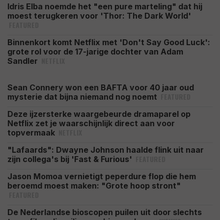
Idris Elba noemde het "een pure marteling" dat hij
moest terugkeren voor 'Thor: The Dark World'
FEATURED
Binnenkort komt Netflix met 'Don't Say Good Luck':
grote rol voor de 17-jarige dochter van Adam
NETFLIX
Sandler
Sean Connery won een BAFTA voor 40 jaar oud
FEATURED
mysterie dat bijna niemand nog noemt
Deze ijzersterke waargebeurde dramaparel op
Netflix zet je waarschijnlijk direct aan voor
NETFLIX
topvermaak
"Lafaards": Dwayne Johnson haalde flink uit naar
FEATURED
zijn collega's bij 'Fast & Furious'
Jason Momoa vernietigt peperdure flop die hem
beroemd moest maken: "Grote hoop stront"
FEATURED
De Nederlandse bioscopen puilen uit door slechts