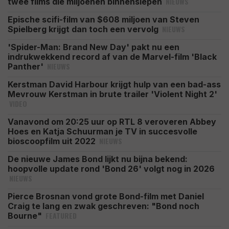
NIEUWS
twee films die miljoenen binnenslepen
Epische scifi-film van $608 miljoen van Steven
NIEUWS
Spielberg krijgt dan toch een vervolg
'Spider-Man: Brand New Day' pakt nu een
indrukwekkend record af van de Marvel-film 'Black
NIEUWS
Panther'
Kerstman David Harbour krijgt hulp van een bad-ass
Mevrouw Kerstman in brute trailer 'Violent Night 2'
VIDEO
Vanavond om 20:25 uur op RTL 8 veroveren Abbey
Hoes en Katja Schuurman je TV in succesvolle
NIEUWS
bioscoopfilm uit 2022
De nieuwe James Bond lijkt nu bijna bekend:
hoopvolle update rond 'Bond 26' volgt nog in 2026
NIEUWS
Pierce Brosnan vond grote Bond-film met Daniel
Craig te lang en zwak geschreven: "Bond noch
FEATURED
Bourne"