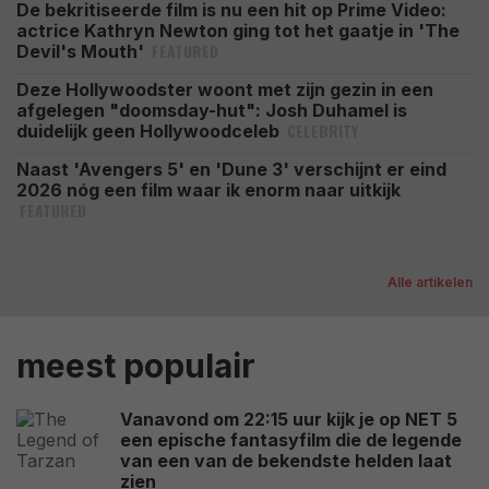
De bekritiseerde film is nu een hit op Prime Video:
actrice Kathryn Newton ging tot het gaatje in 'The
FEATURED
Devil's Mouth'
Deze Hollywoodster woont met zijn gezin in een
afgelegen "doomsday-hut": Josh Duhamel is
CELEBRITY
duidelijk geen Hollywoodceleb
Naast 'Avengers 5' en 'Dune 3' verschijnt er eind
2026 nóg een film waar ik enorm naar uitkijk
FEATURED
Alle artikelen
meest populair
Vanavond om 22:15 uur kijk je op NET 5
een epische fantasyfilm die de legende
van een van de bekendste helden laat
zien