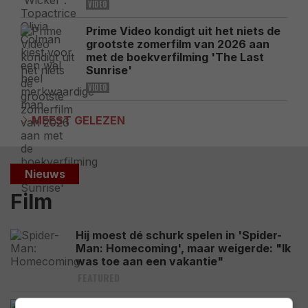
VIDEO
Prime Video kondigt uit het niets de
grootste zomerfilm van 2026 aan
met de boekverfilming 'The Last
Sunrise'
VIDEO
MEEST GELEZEN
Nieuws
Film
Hij moest dé schurk spelen in 'Spider-
Man: Homecoming', maar weigerde: "Ik
was toe aan een vakantie"
FEATURED
3 dikke aanraders die nu gewoon op