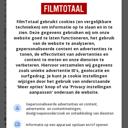
Netflix staan en je avond flink wat kleur
geven
NETFLIX
FilmTotaal gebruikt cookies (en vergelijkbare
technieken) om informatie op te slaan en in te
Guy Ritchie's nieuwste actiespektakel
zien. Deze gegevens gebruiken wij om onze
met Henry Cavill kijk je binnenkort thuis
website goed te laten functioneren, het gebruik
vanaf de bank
van de website te analyseren,
NETFLIX
gepersonaliseerde content en advertenties te
tonen, de effectiviteit van advertenties en
In 'Harry Potter and the Chamber of
content te meten en onze diensten te
Secrets' zit een scène waarin Harry
verbeteren. Hiervoor verzamelen wij gegevens
Potter een grote filmfout onthult
zoals unieke advertentie ID’s, geolocatie en
FEATURED
surfgedrag. Je kunt je cookie instellingen
wijzigen door het gebruik van onderstaande
Hij speelde in 'The Dark Knight, maar
'Meer opties' knop of via 'Privacy instellingen
Eric Roberts en zijn zus Julia Roberts
aanpassen' onderaan de website.
waren niet altijd vrienden
CELEBRITY
Gepersonaliseerde advertenties en content,
advertentie- en contentmetingen,
doelgroepenonderzoek en ontwikkeling van diensten
Na vijf films is het eind deze maand tijd voor
'Insidious: Out of the Further': bekijk de nieuwste
Informatie op een apparaat opslaan en/of openen