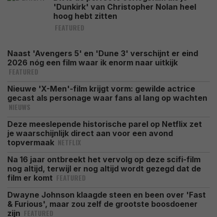
'Dunkirk' van Christopher Nolan heel
hoog hebt zitten
FEATURED
Naast 'Avengers 5' en 'Dune 3' verschijnt er eind
2026 nóg een film waar ik enorm naar uitkijk
FEATURED
Nieuwe 'X-Men'-film krijgt vorm: gewilde actrice
gecast als personage waar fans al lang op wachten
NIEUWS
Deze meeslepende historische parel op Netflix zet
je waarschijnlijk direct aan voor een avond
NETFLIX
topvermaak
Na 16 jaar ontbreekt het vervolg op deze scifi-film
nog altijd, terwijl er nog altijd wordt gezegd dat de
FEATURED
film er komt
Dwayne Johnson klaagde steen en been over 'Fast
& Furious', maar zou zelf de grootste boosdoener
FEATURED
zijn