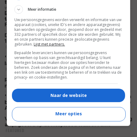
VIDEO
trailer
Meer informatie
De hoofdrolspeler is een leugenaar, budgetten veel
te hoog en de films tenenkrommend: 'Fast &
Uw persoonsgegevens worden verwerkt en informatie van uw
FEATURED
Furious' is passé
apparaat (cookies, unieke ID's en andere apparaatgegevens)
kan worden opgeslagen door, geopend door en gedeeld met
332 partners of specifiek door deze site worden gebruikt. Wij
Door slechts één rol kan Chris Hemsworth nu ruim
en onze partners kunnen precieze geolocatiegegevens
15 miljoen Amerikaanse dollar per film vragen
gebruiken.
Lijst met partners.
CELEBRITY
Bepaalde leveranciers kunnen uw persoonsgegevens
'The Mummy 4'-reünie is bijna compleet: Ook de
verwerken op basis van gerechtvaardigd belang. U kunt
hiertegen bezwaar maken door uw opties hieronder te
laatste held en een dode(?) zijn weer van de partij
beheren. Zoek onderaan deze pagina of in het sitemenu naar
NIEUWS
een link om uw toestemming te beheren of in te trekken via de
privacy- en cookie-instellingen.
Russell Crowe enorm gespierd op foto's voor de
FOTO
nieuwe film: "Gladiator x Warrior"
Naar de website
'Ice Cream Man' nu al onder vuur: regisseur Eli Roth
bevestigt dat hij voor bepaalde scènes generatieve
NIEUWS
AI heeft ingezet
Meer opties
Veroordeelde moordenaar wordt decennia later nog
altijd geëerd op de Hollywood Walk of Fame
FEATURED