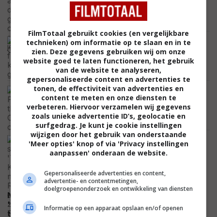
Netflix staan en je avond flink wat kleur
geven
NETFLIX
FilmTotaal gebruikt cookies (en vergelijkbare
Guy Ritchie's nieuwste actiespektakel
technieken) om informatie op te slaan en in te
met Henry Cavill kijk je binnenkort thuis
zien. Deze gegevens gebruiken wij om onze
vanaf de bank
website goed te laten functioneren, het gebruik
van de website te analyseren,
NETFLIX
gepersonaliseerde content en advertenties te
tonen, de effectiviteit van advertenties en
In 'Harry Potter and the Chamber of
content te meten en onze diensten te
Secrets' zit een scène waarin Harry
verbeteren. Hiervoor verzamelen wij gegevens
Potter een grote filmfout onthult
zoals unieke advertentie ID’s, geolocatie en
FEATURED
surfgedrag. Je kunt je cookie instellingen
wijzigen door het gebruik van onderstaande
Hij speelde in 'The Dark Knight, maar
'Meer opties' knop of via 'Privacy instellingen
Eric Roberts en zijn zus Julia Roberts
aanpassen' onderaan de website.
waren niet altijd vrienden
CELEBRITY
Gepersonaliseerde advertenties en content,
advertentie- en contentmetingen,
doelgroepenonderzoek en ontwikkeling van diensten
Na vijf films is het eind deze maand tijd voor
'Insidious: Out of the Further': bekijk de nieuwste
Informatie op een apparaat opslaan en/of openen
VIDEO
trailer