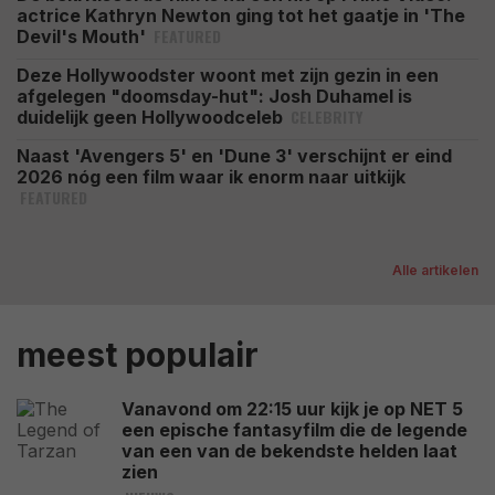
actrice Kathryn Newton ging tot het gaatje in 'The
FEATURED
Devil's Mouth'
Deze Hollywoodster woont met zijn gezin in een
afgelegen "doomsday-hut": Josh Duhamel is
CELEBRITY
duidelijk geen Hollywoodceleb
Naast 'Avengers 5' en 'Dune 3' verschijnt er eind
2026 nóg een film waar ik enorm naar uitkijk
FEATURED
Alle artikelen
meest populair
Vanavond om 22:15 uur kijk je op NET 5
een epische fantasyfilm die de legende
van een van de bekendste helden laat
zien