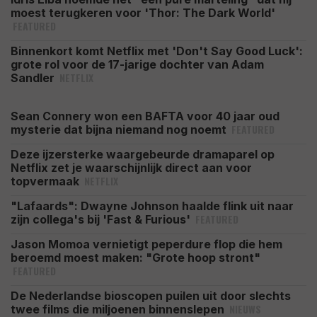
moest terugkeren voor 'Thor: The Dark World'
FEATURED
Binnenkort komt Netflix met 'Don't Say Good Luck':
grote rol voor de 17-jarige dochter van Adam
NETFLIX
Sandler
Sean Connery won een BAFTA voor 40 jaar oud
FEATURED
mysterie dat bijna niemand nog noemt
Deze ijzersterke waargebeurde dramaparel op
Netflix zet je waarschijnlijk direct aan voor
NETFLIX
topvermaak
"Lafaards": Dwayne Johnson haalde flink uit naar
FEATURED
zijn collega's bij 'Fast & Furious'
Jason Momoa vernietigt peperdure flop die hem
beroemd moest maken: "Grote hoop stront"
FEATURED
De Nederlandse bioscopen puilen uit door slechts
NIEUWS
twee films die miljoenen binnenslepen