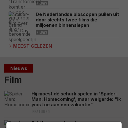
NIEUWS
De Nederlandse bioscopen puilen uit
door slechts twee films die
miljoenen binnenslepen
NIEUWS
MEEST GELEZEN
Nieuws
Film
Hij moest dé schurk spelen in 'Spider-
Man: Homecoming', maar weigerde: "Ik
was toe aan een vakantie"
FEATURED
3 dikke aanraders die nu gewoon op