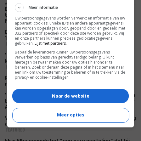
Meer informatie
De hoofdrolspeler is een leugenaar, budgetten veel
te hoog en de films tenenkrommend: 'Fast &
Uw persoonsgegevens worden verwerkt en informatie van uw
FEATURED
Furious' is passé
apparaat (cookies, unieke ID's en andere apparaatgegevens)
kan worden opgeslagen door, geopend door en gedeeld met
Door slechts één rol kan Chris Hemsworth nu ruim
332 partners of specifiek door deze site worden gebruikt. Wij
15 miljoen Amerikaanse dollar per film vragen
en onze partners kunnen precieze geolocatiegegevens
CELEBRITY
gebruiken.
Lijst met partners.
Bepaalde leveranciers kunnen uw persoonsgegevens
'The Mummy 4'-reünie is bijna compleet: Ook de
verwerken op basis van gerechtvaardigd belang. U kunt
laatste held en een dode(?) zijn weer van de partij
hiertegen bezwaar maken door uw opties hieronder te
NIEUWS
beheren. Zoek onderaan deze pagina of in het sitemenu naar
een link om uw toestemming te beheren of in te trekken via de
privacy- en cookie-instellingen.
Russell Crowe enorm gespierd op foto's voor de
FOTO
nieuwe film: "Gladiator x Warrior"
'Ice Cream Man' nu al onder vuur: regisseur Eli Roth
Naar de website
bevestigt dat hij voor bepaalde scènes generatieve
NIEUWS
AI heeft ingezet
Meer opties
Veroordeelde moordenaar wordt decennia later nog
altijd geëerd op de Hollywood Walk of Fame
FEATURED
Idris Elba noemde het "een pure marteling" dat hij