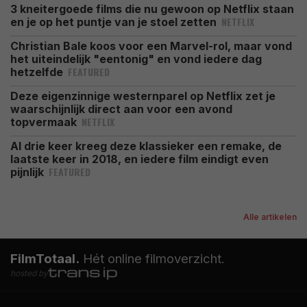
3 kneitergoede films die nu gewoon op Netflix staan
NETFLIX
en je op het puntje van je stoel zetten
Christian Bale koos voor een Marvel-rol, maar vond
het uiteindelijk "eentonig" en vond iedere dag
FEATURED
hetzelfde
Deze eigenzinnige westernparel op Netflix zet je
waarschijnlijk direct aan voor een avond
NETFLIX
topvermaak
Al drie keer kreeg deze klassieker een remake, de
laatste keer in 2018, en iedere film eindigt even
FEATURED
pijnlijk
Alle artikelen
FilmTotaal.
Hét online filmoverzicht.
hosted by