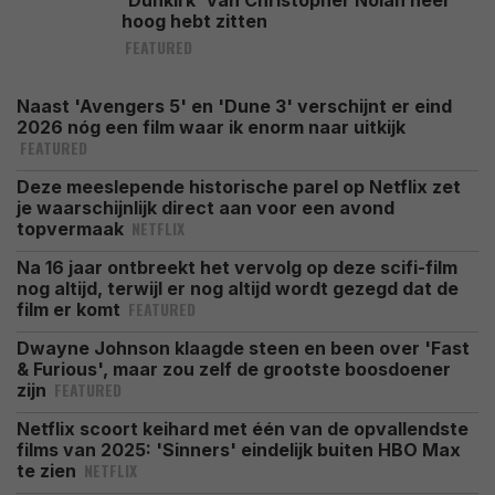
'Dunkirk' van Christopher Nolan heel
hoog hebt zitten
FEATURED
Naast 'Avengers 5' en 'Dune 3' verschijnt er eind
2026 nóg een film waar ik enorm naar uitkijk
FEATURED
Deze meeslepende historische parel op Netflix zet
je waarschijnlijk direct aan voor een avond
NETFLIX
topvermaak
Na 16 jaar ontbreekt het vervolg op deze scifi-film
nog altijd, terwijl er nog altijd wordt gezegd dat de
FEATURED
film er komt
Dwayne Johnson klaagde steen en been over 'Fast
& Furious', maar zou zelf de grootste boosdoener
FEATURED
zijn
Netflix scoort keihard met één van de opvallendste
films van 2025: 'Sinners' eindelijk buiten HBO Max
NETFLIX
te zien