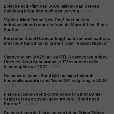
Epische scifi-film van $608 miljoen van Steven
NIEUWS
Spielberg krijgt dan toch een vervolg
'Spider-Man: Brand New Day' pakt nu een
indrukwekkend record af van de Marvel-film 'Black
NIEUWS
Panther'
Kerstman David Harbour krijgt hulp van een bad-ass
Mevrouw Kerstman in brute trailer 'Violent Night 2'
VIDEO
Vanavond om 20:25 uur op RTL 8 veroveren Abbey
Hoes en Katja Schuurman je TV in succesvolle
NIEUWS
bioscoopfilm uit 2022
De nieuwe James Bond lijkt nu bijna bekend:
hoopvolle update rond 'Bond 26' volgt nog in 2026
NIEUWS
Pierce Brosnan vond grote Bond-film met Daniel
Craig te lang en zwak geschreven: "Bond noch
FEATURED
Bourne"
De bekritiseerde film is nu een hit op Prime Video: