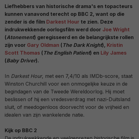
Liefhebbers van historische drama's en topacteurs
kunnen vanavond terecht op BBC 2, want op die
zender is de film
Darkest Hour
te zien. Deze
indrukwekkende oorlogsfilm werd door
Joe Wright
(
Atonement
) geregisseerd en de belangrijkste rollen
zijn voor
Gary Oldman
(
The Dark Knight
),
Kristin
Scott Thomas
(
The English Patient
) en
Lily James
(
Baby Driver
).
In
Darkest Hour
, met een 7,4/10 als IMDb-score, staat
Winston Churchill voor een onmogelijke keuze in de
begindagen van de Tweede Wereldoorlog. Hij moet
beslissen of hij een vredesverdrag met nazi-Duitsland
sluit, of meedogenloos doorvecht voor de vrijheid en
idealen van zijn wankelende natie.
Kijk op BBC 2
De indrukwekkende en veelgeprezen historische film is