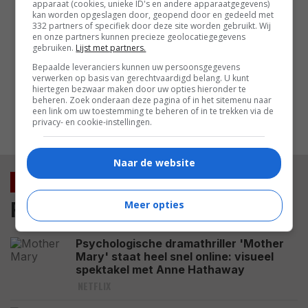
apparaat (cookies, unieke ID's en andere apparaatgegevens)
betreurt
kan worden opgeslagen door, geopend door en gedeeld met
332 partners of specifiek door deze site worden gebruikt. Wij
FEATURED
en onze partners kunnen precieze geolocatiegegevens
gebruiken.
Lijst met partners.
Deze peperdure actiefilm was 3 jaar
geleden een van de grootste flops
Bepaalde leveranciers kunnen uw persoonsgegevens
aan de bioscoopkassa's
verwerken op basis van gerechtvaardigd belang. U kunt
hiertegen bezwaar maken door uw opties hieronder te
FEATURED
beheren. Zoek onderaan deze pagina of in het sitemenu naar
een link om uw toestemming te beheren of in te trekken via de
privacy- en cookie-instellingen.
MEEST GELEZEN
Naar de website
Nieuws
Film
Meer opties
Psychologische dramathriller 'Mother
Mary' staat heel snel online: visueel
spektakel met Anne Hathaway
NETFLIX