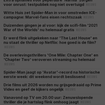
Extra opnames voor peperdure 'Narnia' zorgen
NIEUWS
voor onrust: testpubliek nog niet overtuigd
Witte Huis zet Spider-Man in voor omstreden ICE-
NIEUWS
campagne: Marvel-fans eisen rechtszaak
Duizenden gingen je al voor: kijk de scifi-film '2021
NIEUWS
War of the Worlds' nu helemaal gratis
Er werd flink uitgekeken naar 'The Last House' en
nu staat de thriller op Netflix: hoe goed is de film?
NIEUWS
De overlevingsthrillers 'One Mile: Chapter One' en
'Chapter Two' veroveren streaming nu helemaal
NIEUWS
Spider-Man jaagt op 'Avatar'-record na historische
NIEUWS
eerste week: dit weekend wordt beslissend
Drie films uit 2026 worden nu grijsgedraaid op Prime
NIEUWS
Video en geef de kijkers ongelijk
Vanavond op TV om 20.00 uur: Zenuwslopende
NIEUWS
thriller die je hartslag flink omhoog jaagt