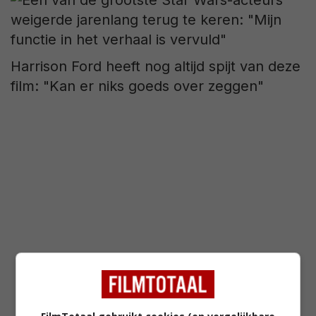
Harrison Ford heeft nog altijd spijt van deze
film: "Kan er niks goeds over zeggen"