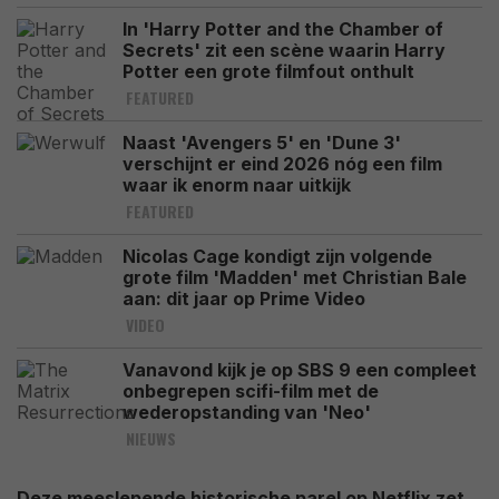
In 'Harry Potter and the Chamber of
Secrets' zit een scène waarin Harry
Potter een grote filmfout onthult
FEATURED
Naast 'Avengers 5' en 'Dune 3'
verschijnt er eind 2026 nóg een film
waar ik enorm naar uitkijk
FEATURED
Nicolas Cage kondigt zijn volgende
grote film 'Madden' met Christian Bale
aan: dit jaar op Prime Video
VIDEO
Vanavond kijk je op SBS 9 een compleet
onbegrepen scifi-film met de
wederopstanding van 'Neo'
NIEUWS
Deze meeslepende historische parel op Netflix zet