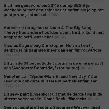
Sluit morgenavond om 23:45 uur op SBS 9 je
weekend af met een sciencefictionfilm die je op het
NIEUWS
puntje van je stoel zet
Actieserie terug met seizoen 4, The Big Bang
Theory had andere hoofdpersoon, Netflix komt met
NIEUWS
adaptatie scifi-klassieker
Nicolas Cage sloeg Christopher Nolan af en hij
denkt dat hij daarmee meer dan een filmrol verloor
FEATURED
Dit zijn de 34 bevestigde acteurs in de enorme cast
NIEUWS
van 'Avengers: Doomsday' (tot nu toe)
Genoten van 'Spider-Man: Brand New Day'? Dan
raad ik je ook deze duistere superheldenfilm aan
FEATURED
Disney+ pakt binnenkort uit met de derde film in de
NIEUWS
uiterst succesvolle 'Camp Rock'-filmreeks
Geen computereffecten: Sigourney Weaver deed