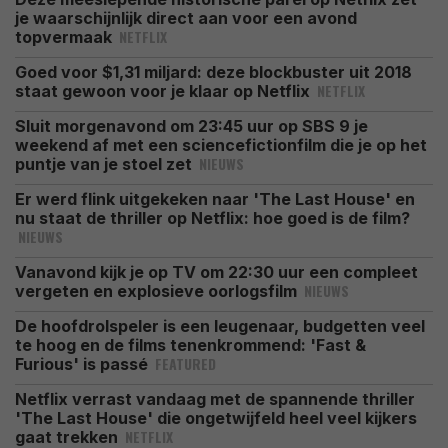
je waarschijnlijk direct aan voor een avond
NETFLIX
topvermaak
Goed voor $1,31 miljard: deze blockbuster uit 2018
NETFLIX
staat gewoon voor je klaar op Netflix
Sluit morgenavond om 23:45 uur op SBS 9 je
weekend af met een sciencefictionfilm die je op het
NIEUWS
puntje van je stoel zet
Er werd flink uitgekeken naar 'The Last House' en
nu staat de thriller op Netflix: hoe goed is de film?
NIEUWS
Vanavond kijk je op TV om 22:30 uur een compleet
NIEUWS
vergeten en explosieve oorlogsfilm
De hoofdrolspeler is een leugenaar, budgetten veel
te hoog en de films tenenkrommend: 'Fast &
FEATURED
Furious' is passé
Netflix verrast vandaag met de spannende thriller
'The Last House' die ongetwijfeld heel veel kijkers
NETFLIX
gaat trekken