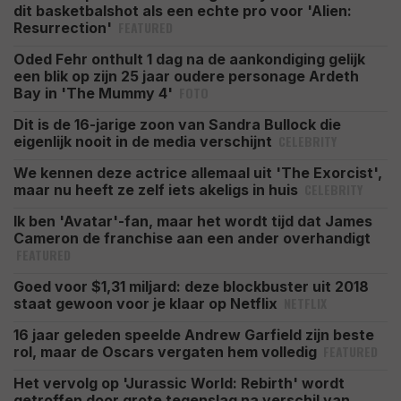
dit basketbalshot als een echte pro voor 'Alien:
FEATURED
Resurrection'
Oded Fehr onthult 1 dag na de aankondiging gelijk
een blik op zijn 25 jaar oudere personage Ardeth
FOTO
Bay in 'The Mummy 4'
Dit is de 16-jarige zoon van Sandra Bullock die
CELEBRITY
eigenlijk nooit in de media verschijnt
We kennen deze actrice allemaal uit 'The Exorcist',
CELEBRITY
maar nu heeft ze zelf iets akeligs in huis
Ik ben 'Avatar'-fan, maar het wordt tijd dat James
Cameron de franchise aan een ander overhandigt
FEATURED
Goed voor $1,31 miljard: deze blockbuster uit 2018
NETFLIX
staat gewoon voor je klaar op Netflix
16 jaar geleden speelde Andrew Garfield zijn beste
FEATURED
rol, maar de Oscars vergaten hem volledig
Het vervolg op 'Jurassic World: Rebirth' wordt
getroffen door grote tegenslag na verschil van