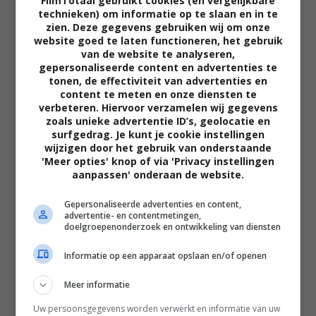
FilmTotaal gebruikt cookies (en vergelijkbare
technieken) om informatie op te slaan en in te
zien. Deze gegevens gebruiken wij om onze
website goed te laten functioneren, het gebruik
van de website te analyseren,
FEATURED
gepersonaliseerde content en advertenties te
tonen, de effectiviteit van advertenties en
MEEST GELEZEN
content te meten en onze diensten te
verbeteren. Hiervoor verzamelen wij gegevens
zoals unieke advertentie ID’s, geolocatie en
Tijdens een bepaalde scène in 'The
surfgedrag. Je kunt je cookie instellingen
Lord of the Rings' verraadt één
wijzigen door het gebruik van onderstaande
draad plotseling de complete
'Meer opties' knop of via 'Privacy instellingen
filmtruc
aanpassen' onderaan de website.
FEATURED
Gepersonaliseerde advertenties en content,
Zelfs de grote finale van 'The Lord
advertentie- en contentmetingen,
of the Rings' bevat honderden
doelgroepenonderzoek en ontwikkeling van diensten
fouten die bijna niemand tijdens het
kijken ziet
Informatie op een apparaat opslaan en/of openen
FEATURED
Meer informatie
Leonardo DiCaprio noemt de grote
Uw persoonsgegevens worden verwerkt en informatie van uw
filmrol die hij 30 jaar later nog altijd