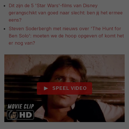
Dit zijn de 5 'Star Wars'-films van Disney
gerangschikt van goed naar slecht: ben jij het ermee
eens?
Steven Soderbergh met nieuws over 'The Hunt for
Ben Solo': moeten we de hoop opgeven of komt het
er nog van?