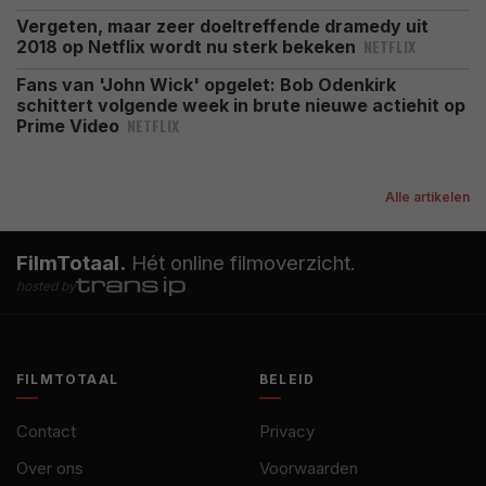
Vergeten, maar zeer doeltreffende dramedy uit
NETFLIX
2018 op Netflix wordt nu sterk bekeken
Fans van 'John Wick' opgelet: Bob Odenkirk
schittert volgende week in brute nieuwe actiehit op
NETFLIX
Prime Video
Alle artikelen
FilmTotaal.
Hét online filmoverzicht.
hosted by
FILMTOTAAL
BELEID
Contact
Privacy
Over ons
Voorwaarden