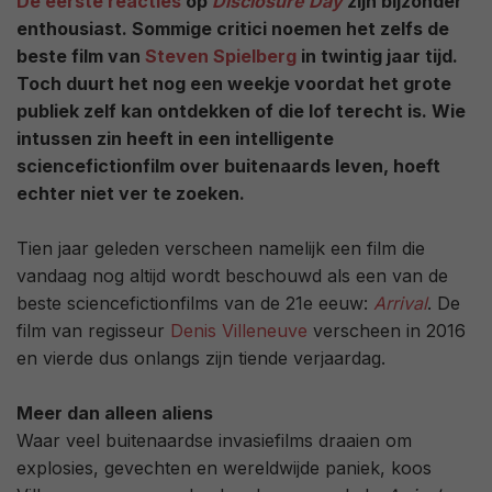
De eerste reacties
op
Disclosure Day
zijn bijzonder
enthousiast. Sommige critici noemen het zelfs de
beste film van
Steven Spielberg
in twintig jaar tijd.
Toch duurt het nog een weekje voordat het grote
publiek zelf kan ontdekken of die lof terecht is. Wie
intussen zin heeft in een intelligente
sciencefictionfilm over buitenaards leven, hoeft
echter niet ver te zoeken.
Tien jaar geleden verscheen namelijk een film die
vandaag nog altijd wordt beschouwd als een van de
beste sciencefictionfilms van de 21e eeuw:
Arrival
. De
film van regisseur
Denis Villeneuve
verscheen in 2016
en vierde dus onlangs zijn tiende verjaardag.
Meer dan alleen aliens
Waar veel buitenaardse invasiefilms draaien om
explosies, gevechten en wereldwijde paniek, koos