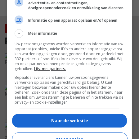
advertentie- en contentmetingen,
MEEST GELEZEN
doelgroepenonderzoek en ontwikkeling van diensten
Informatie op een apparaat opslaan en/of openen
Nieuws
Meer informatie
Film
Uw persoonsgegevens worden verwerkt en informatie van uw
apparaat (cookies, unieke ID's en andere apparaatgegevens)
kan worden opgeslagen door, geopend door en gedeeld met
Geen computereffecten: Sigourney
332 partners of specifiek door deze site worden gebruikt. Wij
Weaver deed dit basketbalshot als een
en onze partners kunnen precieze geolocatiegegevens
echte pro voor 'Alien: Resurrection'
gebruiken.
Lijst met partners.
FEATURED
Bepaalde leveranciers kunnen uw persoonsgegevens
verwerken op basis van gerechtvaardigd belang. U kunt
hiertegen bezwaar maken door uw opties hieronder te
Oded Fehr onthult 1 dag na de
beheren. Zoek onderaan deze pagina of in het sitemenu naar
aankondiging gelijk een eerste blik op
een link om uw toestemming te beheren of in te trekken via de
zijn oudere personage Ardeth Bay in
privacy- en cookie-instellingen.
'The Mummy 4'
FOTO
Naar de website
Dit is de 16-jarige zoon van Sandra
Bullock die eigenlijk nooit in de media
verschijnt