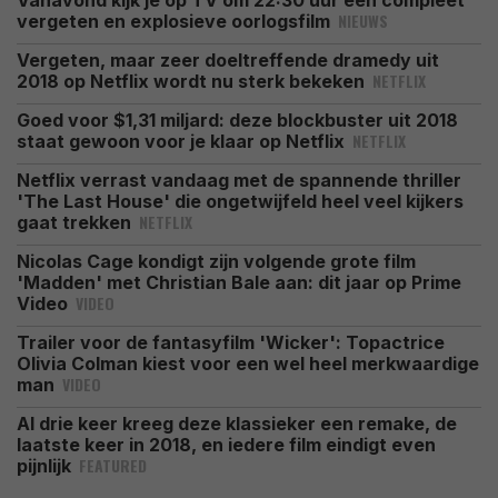
Vanavond kijk je op TV om 22:30 uur een compleet
NIEUWS
vergeten en explosieve oorlogsfilm
Vergeten, maar zeer doeltreffende dramedy uit
NETFLIX
2018 op Netflix wordt nu sterk bekeken
Goed voor $1,31 miljard: deze blockbuster uit 2018
NETFLIX
staat gewoon voor je klaar op Netflix
Netflix verrast vandaag met de spannende thriller
'The Last House' die ongetwijfeld heel veel kijkers
NETFLIX
gaat trekken
Nicolas Cage kondigt zijn volgende grote film
'Madden' met Christian Bale aan: dit jaar op Prime
VIDEO
Video
Trailer voor de fantasyfilm 'Wicker': Topactrice
Olivia Colman kiest voor een wel heel merkwaardige
VIDEO
man
Al drie keer kreeg deze klassieker een remake, de
laatste keer in 2018, en iedere film eindigt even
FEATURED
pijnlijk