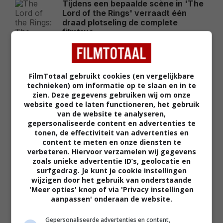
Tijdens een bepaalde scène in 'The
Lord of the Rings' verraadt één
draad plotseling de complete
filmtruc
FEATURED
Zelfs de grote finale van 'The Lord
of the Rings' bevat honderden
FilmTotaal gebruikt cookies (en vergelijkbare
fouten die bijna niemand tijdens het
technieken) om informatie op te slaan en in te
kijken ziet
zien. Deze gegevens gebruiken wij om onze
website goed te laten functioneren, het gebruik
FEATURED
van de website te analyseren,
gepersonaliseerde content en advertenties te
Niet Tom Holland of Matt Damon
tonen, de effectiviteit van advertenties en
maar deze acteur is onverwacht de
content te meten en onze diensten te
kassamagneet van 2026
verbeteren. Hiervoor verzamelen wij gegevens
FEATURED
zoals unieke advertentie ID’s, geolocatie en
surfgedrag. Je kunt je cookie instellingen
Leonardo DiCaprio noemt de grote
wijzigen door het gebruik van onderstaande
filmrol die hij 30 jaar later nog altijd
'Meer opties' knop of via 'Privacy instellingen
betreurt
aanpassen' onderaan de website.
FEATURED
Gepersonaliseerde advertenties en content,