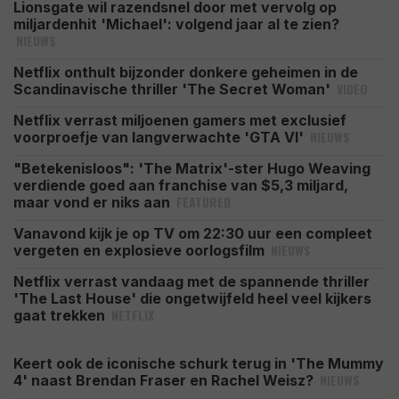
Lionsgate wil razendsnel door met vervolg op
miljardenhit 'Michael': volgend jaar al te zien?
NIEUWS
Netflix onthult bijzonder donkere geheimen in de
VIDEO
Scandinavische thriller 'The Secret Woman'
Netflix verrast miljoenen gamers met exclusief
NIEUWS
voorproefje van langverwachte 'GTA VI'
"Betekenisloos": 'The Matrix'-ster Hugo Weaving
verdiende goed aan franchise van $5,3 miljard,
FEATURED
maar vond er niks aan
Vanavond kijk je op TV om 22:30 uur een compleet
NIEUWS
vergeten en explosieve oorlogsfilm
Netflix verrast vandaag met de spannende thriller
'The Last House' die ongetwijfeld heel veel kijkers
NETFLIX
gaat trekken
Keert ook de iconische schurk terug in 'The Mummy
NIEUWS
4' naast Brendan Fraser en Rachel Weisz?