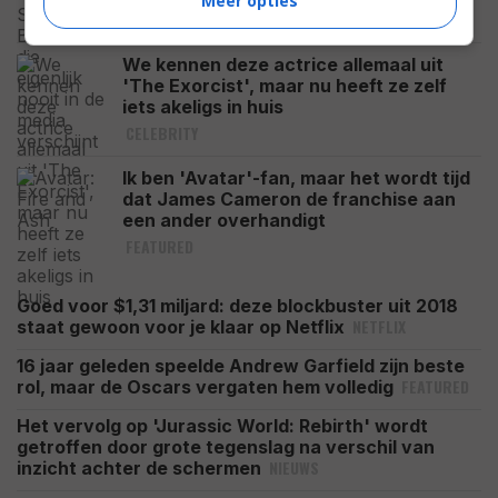
Meer opties
CELEBRITY
We kennen deze actrice allemaal uit
'The Exorcist', maar nu heeft ze zelf
iets akeligs in huis
CELEBRITY
Ik ben 'Avatar'-fan, maar het wordt tijd
dat James Cameron de franchise aan
een ander overhandigt
FEATURED
Goed voor $1,31 miljard: deze blockbuster uit 2018
NETFLIX
staat gewoon voor je klaar op Netflix
16 jaar geleden speelde Andrew Garfield zijn beste
FEATURED
rol, maar de Oscars vergaten hem volledig
Het vervolg op 'Jurassic World: Rebirth' wordt
getroffen door grote tegenslag na verschil van
NIEUWS
inzicht achter de schermen