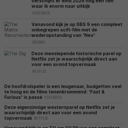
verschijnt er eind 2026 nóg een film
waar ik enorm naar uitkijk
FEATURED
Vanavond kijk je op SBS 9 een compleet
onbegrepen scifi-film met de
wederopstanding van 'Neo'
NIEUWS
Deze meeslepende historische parel op
Netflix zet je waarschijnlijk direct aan
voor een avond topvermaak
NETFLIX
De hoofdrolspeler is een leugenaar, budgetten veel
te hoog en de films tenenkrommend: 'Fast &
FEATURED
Furious' is passé
Deze eigenzinnige westernparel op Netflix zet je
waarschijnlijk direct aan voor een avond
NETFLIX
topvermaak