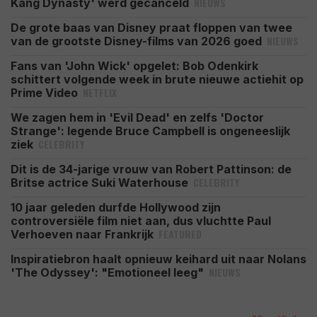
NIEUWS
Kang Dynasty' werd gecanceld
De grote baas van Disney praat floppen van twee
NIEUWS
van de grootste Disney-films van 2026 goed
Fans van 'John Wick' opgelet: Bob Odenkirk
schittert volgende week in brute nieuwe actiehit op
NETFLIX
Prime Video
We zagen hem in 'Evil Dead' en zelfs 'Doctor
Strange': legende Bruce Campbell is ongeneeslijk
CELEBRITY
ziek
Dit is de 34-jarige vrouw van Robert Pattinson: de
CELEBRITY
Britse actrice Suki Waterhouse
10 jaar geleden durfde Hollywood zijn
controversiële film niet aan, dus vluchtte Paul
FEATURED
Verhoeven naar Frankrijk
Inspiratiebron haalt opnieuw keihard uit naar Nolans
NIEUWS
'The Odyssey': "Emotioneel leeg"