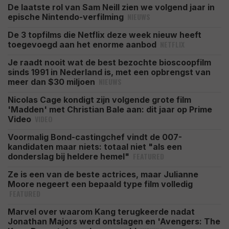
De laatste rol van Sam Neill zien we volgend jaar in
NIEUWS
epische Nintendo-verfilming
De 3 topfilms die Netflix deze week nieuw heeft
NETFLIX
toegevoegd aan het enorme aanbod
Je raadt nooit wat de best bezochte bioscoopfilm
sinds 1991 in Nederland is, met een opbrengst van
NIEUWS
meer dan $30 miljoen
Nicolas Cage kondigt zijn volgende grote film
'Madden' met Christian Bale aan: dit jaar op Prime
VIDEO
Video
Voormalig Bond-castingchef vindt de 007-
kandidaten maar niets: totaal niet "als een
FEATURED
donderslag bij heldere hemel"
Ze is een van de beste actrices, maar Julianne
Moore negeert een bepaald type film volledig
FEATURED
Marvel over waarom Kang terugkeerde nadat
Jonathan Majors werd ontslagen en 'Avengers: The