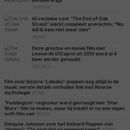
betaald krijgt
FEATURED
AI-reclame voor 'The End of Oak
Street' werkt compleet averechts: "Nu
wil ik hem niet meer zien"
NIEUWS
Deze grootse en mooie film met
Leonardo DiCaprio uit 2013 werd al 4
keer eerder gemaakt
FEATURED
Film over bizarre 'Labubu'-poppen nog altijd in de
maak: eerste details onthullen link met Noorse
NIEUWS
mythologie
'Paddington'-regisseur werd gevraagd een 'Star
Wars'-film te maken, maar hij maakt er nu een eigen
NIEUWS
scifi-film van
Dwayne Johnson over het keihard floppen van
NIEUWS
'Vaiana': "Zo gaat dat nu eenmaal soms"