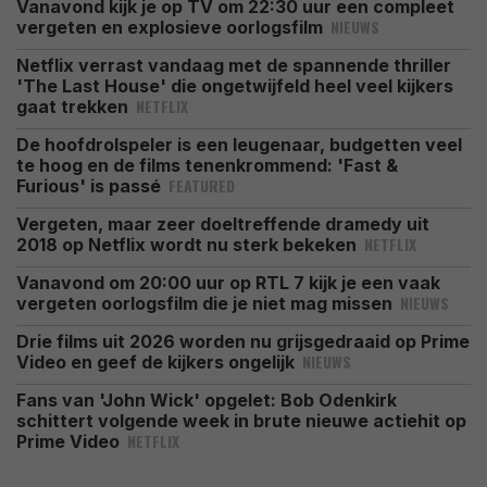
Vanavond kijk je op TV om 22:30 uur een compleet
NIEUWS
vergeten en explosieve oorlogsfilm
Netflix verrast vandaag met de spannende thriller
'The Last House' die ongetwijfeld heel veel kijkers
NETFLIX
gaat trekken
De hoofdrolspeler is een leugenaar, budgetten veel
te hoog en de films tenenkrommend: 'Fast &
FEATURED
Furious' is passé
Vergeten, maar zeer doeltreffende dramedy uit
NETFLIX
2018 op Netflix wordt nu sterk bekeken
Vanavond om 20:00 uur op RTL 7 kijk je een vaak
NIEUWS
vergeten oorlogsfilm die je niet mag missen
Drie films uit 2026 worden nu grijsgedraaid op Prime
NIEUWS
Video en geef de kijkers ongelijk
Fans van 'John Wick' opgelet: Bob Odenkirk
schittert volgende week in brute nieuwe actiehit op
NETFLIX
Prime Video