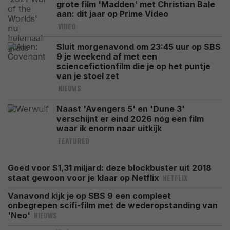
grote film 'Madden' met Christian Bale
aan: dit jaar op Prime Video
VIDEO
Sluit morgenavond om 23:45 uur op SBS
9 je weekend af met een
sciencefictionfilm die je op het puntje
van je stoel zet
NIEUWS
Naast 'Avengers 5' en 'Dune 3'
verschijnt er eind 2026 nóg een film
waar ik enorm naar uitkijk
FEATURED
Goed voor $1,31 miljard: deze blockbuster uit 2018
NETFLIX
staat gewoon voor je klaar op Netflix
Vanavond kijk je op SBS 9 een compleet
onbegrepen scifi-film met de wederopstanding van
NIEUWS
'Neo'