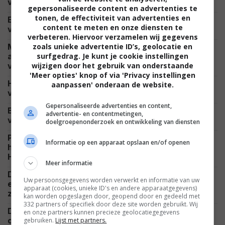
NIEUWS
vergeten oorlogsfilm die je niet mag missen
gepersonaliseerde content en advertenties te
tonen, de effectiviteit van advertenties en
Elke Spider-Man met Tom Holland is groter dan de
content te meten en onze diensten te
FEATURED
vorige: hoe uitzonderlijk is dat eigenlijk?
verbeteren. Hiervoor verzamelen wij gegevens
Matthew McConaughey is een van de beste
zoals unieke advertentie ID’s, geolocatie en
acteurs van onze tijd, maar wat is zijn beste film
surfgedrag. Je kunt je cookie instellingen
FEATURED
van de laatste 5 jaar?
wijzigen door het gebruik van onderstaande
'Meer opties' knop of via 'Privacy instellingen
Hij heeft al 8 kinderen, maar acteur Alec Baldwin
aanpassen' onderaan de website.
CELEBRITY
vraagt zijn vrouw om een negende
Gepersonaliseerde advertenties en content,
Beestachtige horrorhit uit 2019 krijgt officieel een
advertentie- en contentmetingen,
NIEUWS
vervolg en vindt zijn twee hoofdrolspelers
doelgroepenonderzoek en ontwikkeling van diensten
Psychologische dramathriller 'Mother Mary' staat
Informatie op een apparaat opslaan en/of openen
heel snel online: visueel spektakel met Anne
NETFLIX
Hathaway
Meer informatie
Denise Richards verbouwde haar complete gezicht
Uw persoonsgegevens worden verwerkt en informatie van uw
en onthult nu de schokkende lijst met operaties die
apparaat (cookies, unieke ID's en andere apparaatgegevens)
CELEBRITY
ze onderging
kan worden opgeslagen door, geopend door en gedeeld met
332 partners of specifiek door deze site worden gebruikt. Wij
De grote schurk van de Nintendo-film 'The Legend
en onze partners kunnen precieze geolocatiegegevens
of Zelda' is eindelijk gecast: de volgende Sauron?
gebruiken.
Lijst met partners.