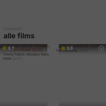
Overzicht
alle films
6
2
5
8
,
,
The Lovebirds
(2020)
Timmy Failure: Mistakes Were
Made
(2020)