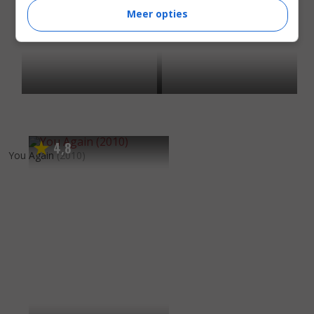
Meer opties
4
8
,
You Again
(2010)