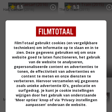
6
5
5
3
,
,
Hail, Caesar!
(2016)
The D Train
(2015)
FilmTotaal gebruikt cookies (en vergelijkbare
technieken) om informatie op te slaan en in te
zien. Deze gegevens gebruiken wij om onze
website goed te laten functioneren, het gebruik
van de website te analyseren,
gepersonaliseerde content en advertenties te
tonen, de effectiviteit van advertenties en
content te meten en onze diensten te
verbeteren. Hiervoor verzamelen wij gegevens
zoals unieke advertentie ID’s, geolocatie en
surfgedrag. Je kunt je cookie instellingen
wijzigen door het gebruik van onderstaande
4
7
4
4
,
,
Me Him Her
(2015)
The Big Wedding
(2013)
'Meer opties' knop of via 'Privacy instellingen
aanpassen' onderaan de website.