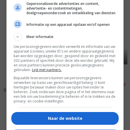
Gepersonaliseerde advertenties en content,
advertentie- en contentmetingen,
doelgroepenonderzoek en ontwikkeling van diensten
Informatie op een apparaat opslaan en/of openen
Meer informatie
Uw persoonsgegevens worden verwerkt en informatie van uw
apparaat (cookies, unieke ID's en andere apparaatgegevens)
kan worden opgeslagen door, geopend door en gedeeld met
332 partners of specifiek door deze site worden gebruikt. Wij
en onze partners kunnen precieze geolocatiegegevens
gebruiken.
Lijst met partners.
Bepaalde leveranciers kunnen uw persoonsgegevens
verwerken op basis van gerechtvaardigd belang. U kunt
5
3
5
8
,
,
hiertegen bezwaar maken door uw opties hieronder te
Bachelorette
(2012)
beheren. Zoek onderaan deze pagina of in het sitemenu naar
She's Out of My League
een link om uw toestemming te beheren of in te trekken via de
(2010)
privacy- en cookie-instellingen.
Naar de website