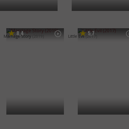
8
4
5
7
,
,
Marriage Story
(2019)
Little Evil
(2017)