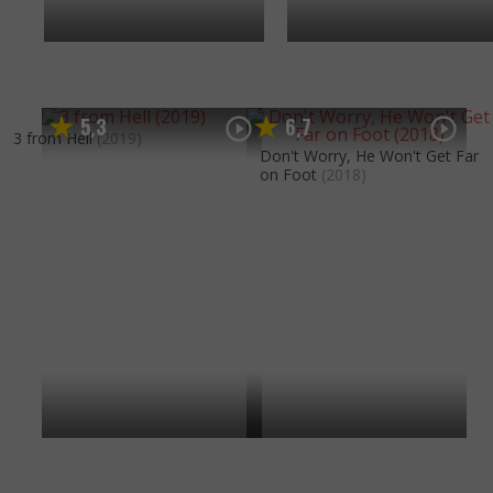
5
3
6
7
,
,
3 from Hell
(2019)
Don't Worry, He Won't Get Far
on Foot
(2018)