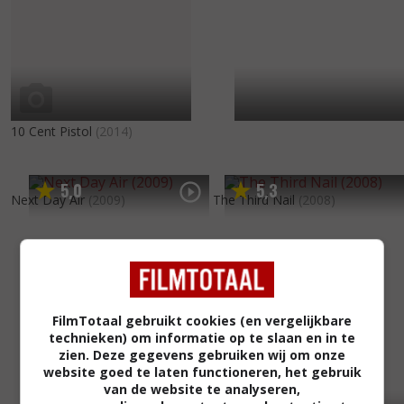
10 Cent Pistol
(2014)
5
0
5
3
,
,
Next Day Air
(2009)
The Third Nail
(2008)
FilmTotaal gebruikt cookies (en vergelijkbare
technieken) om informatie op te slaan en in te
zien. Deze gegevens gebruiken wij om onze
website goed te laten functioneren, het gebruik
van de website te analyseren,