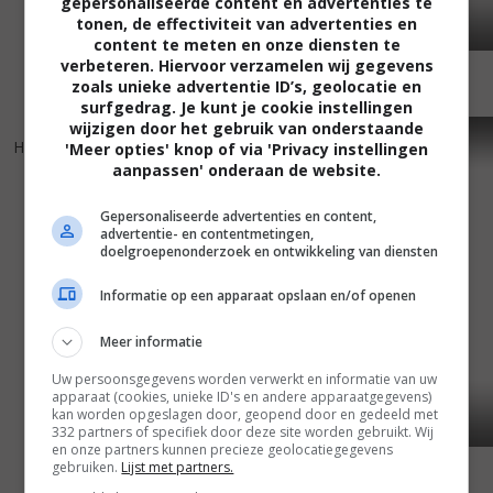
gepersonaliseerde content en advertenties te
tonen, de effectiviteit van advertenties en
content te meten en onze diensten te
verbeteren. Hiervoor verzamelen wij gegevens
zoals unieke advertentie ID’s, geolocatie en
surfgedrag. Je kunt je cookie instellingen
wijzigen door het gebruik van onderstaande
6
3
3
4
,
,
Harsh Times
(2005)
Party Animalz
(2004)
'Meer opties' knop of via 'Privacy instellingen
aanpassen' onderaan de website.
Gepersonaliseerde advertenties en content,
advertentie- en contentmetingen,
doelgroepenonderzoek en ontwikkeling van diensten
Informatie op een apparaat opslaan en/of openen
Meer informatie
Uw persoonsgegevens worden verwerkt en informatie van uw
apparaat (cookies, unieke ID's en andere apparaatgegevens)
kan worden opgeslagen door, geopend door en gedeeld met
332 partners of specifiek door deze site worden gebruikt. Wij
en onze partners kunnen precieze geolocatiegegevens
gebruiken.
Lijst met partners.