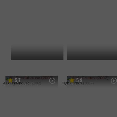
5
7
5
9
,
,
Ali G Indahouse
(2002)
High Crimes
(2002)