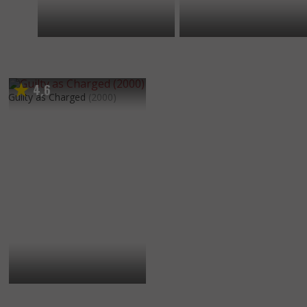
4
6
,
Guilty as Charged
(2000)