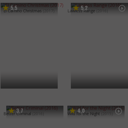
5
5
5
2
,
,
El Camino Christmas
(2017)
Lawless Range
(2016)
3
7
4
0
,
,
Better Criminal
(2016)
Wild for the Night
(2015)