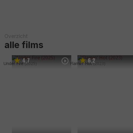
Overzicht
alle films
4
7
6
2
,
,
Under Fire
(2025)
Flamin' Hot
(2023)