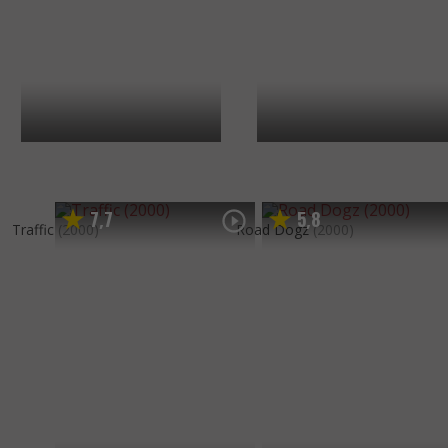
7
7
5
8
,
,
Traffic
(2000)
Road Dogz
(2000)