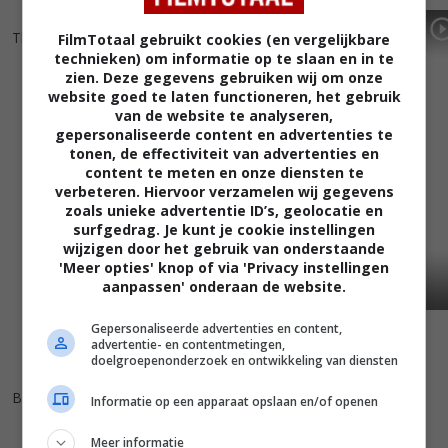
7
0
7
5
,
,
The Reader
(2008)
The Hours
(2002)
FilmTotaal gebruikt cookies (en vergelijkbare
technieken) om informatie op te slaan en in te
zien. Deze gegevens gebruiken wij om onze
website goed te laten functioneren, het gebruik
van de website te analyseren,
gepersonaliseerde content en advertenties te
tonen, de effectiviteit van advertenties en
content te meten en onze diensten te
verbeteren. Hiervoor verzamelen wij gegevens
zoals unieke advertentie ID’s, geolocatie en
surfgedrag. Je kunt je cookie instellingen
wijzigen door het gebruik van onderstaande
'Meer opties' knop of via 'Privacy instellingen
aanpassen' onderaan de website.
Gepersonaliseerde advertenties en content,
advertentie- en contentmetingen,
doelgroepenonderzoek en ontwikkeling van diensten
7
4
,
Billy Elliot
(2000)
Informatie op een apparaat opslaan en/of openen
Meer informatie