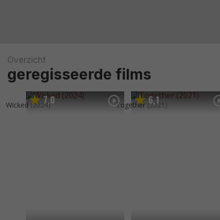
Overzicht
geregisseerde films
7
0
6
1
,
,
Wicked
(2024)
Together
(2021)