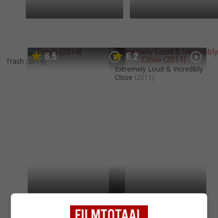
6
5
6
2
,
,
Trash
(2014)
Extremely Loud & Incredibly
Close
(2011)