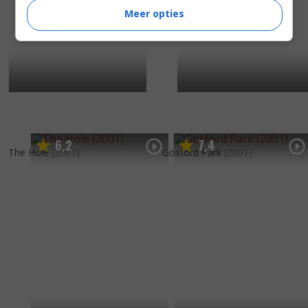
Meer opties
6
2
7
4
,
,
The Hole
(2001)
Gosford Park
(2001)