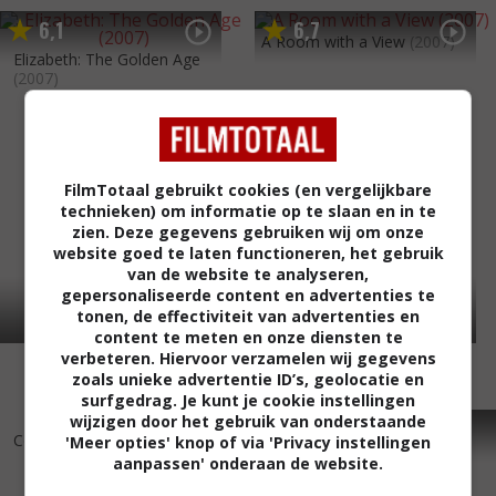
6
1
6
7
,
,
A Room with a View
(2007)
Elizabeth: The Golden Age
(2007)
FilmTotaal gebruikt cookies (en vergelijkbare
technieken) om informatie op te slaan en in te
zien. Deze gegevens gebruiken wij om onze
website goed te laten functioneren, het gebruik
van de website te analyseren,
gepersonaliseerde content en advertenties te
tonen, de effectiviteit van advertenties en
content te meten en onze diensten te
verbeteren. Hiervoor verzamelen wij gegevens
zoals unieke advertentie ID’s, geolocatie en
surfgedrag. Je kunt je cookie instellingen
wijzigen door het gebruik van onderstaande
6
4
4
8
,
,
Colditz
(2005)
The Last Drop
(2005)
'Meer opties' knop of via 'Privacy instellingen
aanpassen' onderaan de website.