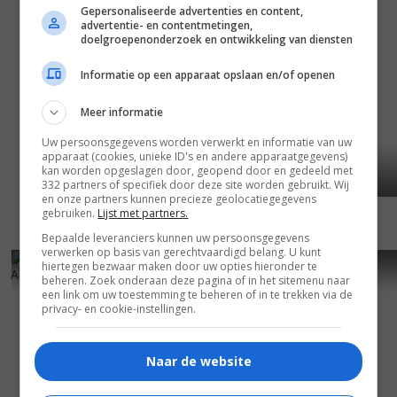
Gepersonaliseerde advertenties en content,
advertentie- en contentmetingen,
doelgroepenonderzoek en ontwikkeling van diensten
Informatie op een apparaat opslaan en/of openen
Meer informatie
Uw persoonsgegevens worden verwerkt en informatie van uw
apparaat (cookies, unieke ID's en andere apparaatgegevens)
kan worden opgeslagen door, geopend door en gedeeld met
332 partners of specifiek door deze site worden gebruikt. Wij
en onze partners kunnen precieze geolocatiegegevens
gebruiken.
Lijst met partners.
Bepaalde leveranciers kunnen uw persoonsgegevens
verwerken op basis van gerechtvaardigd belang. U kunt
6
1
6
5
,
,
hiertegen bezwaar maken door uw opties hieronder te
Al sur de Granada
(2003)
Deathwatch
(2002)
beheren. Zoek onderaan deze pagina of in het sitemenu naar
een link om uw toestemming te beheren of in te trekken via de
privacy- en cookie-instellingen.
Naar de website