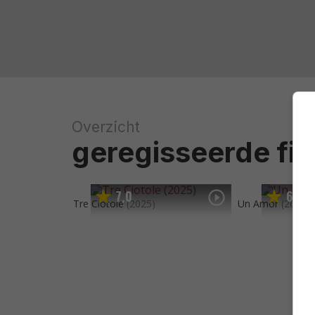
Overzicht
geregisseerde fil
7
0
6
7
,
,
Tre Ciotole
(2025)
Un Amor
(2023)