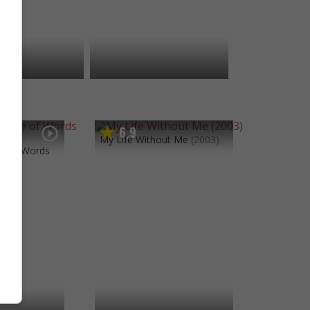
6
9
,
My Life Without Me
(2003)
fe of Words