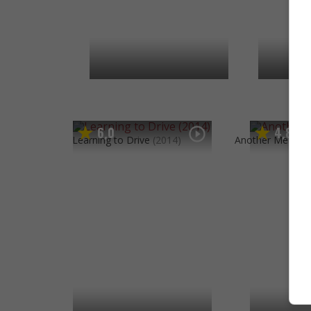
6
0
4
8
,
,
Learning to Drive
(2014)
Another Me
(201