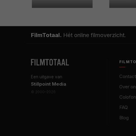
FilmTotaal.
Hét online filmoverzicht.
FILMT
Contact
Een uitgave van
Stillpoint Media
Over on
© 2000–2026
Colofon
FAQ
Blog