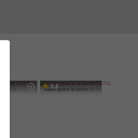
5
4
,
p
(2017)
Nadie quiere la noche
(2015)