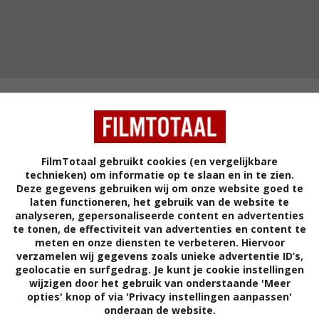
ms
FilmTotaal gebruikt cookies (en vergelijkbare
technieken) om informatie op te slaan en in te zien.
Deze gegevens gebruiken wij om onze website goed te
5
7
6
0
,
,
laten functioneren, het gebruik van de website te
Elisa y Marcela
(2019)
The Booksho
analyseren, gepersonaliseerde content en advertenties
te tonen, de effectiviteit van advertenties en content te
meten en onze diensten te verbeteren. Hiervoor
verzamelen wij gegevens zoals unieke advertentie ID’s,
geolocatie en surfgedrag. Je kunt je cookie instellingen
wijzigen door het gebruik van onderstaande 'Meer
opties' knop of via 'Privacy instellingen aanpassen'
onderaan de website.