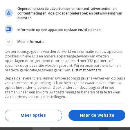
Gepersonaliseerde advertenties en content, advertentie- en
contentmetingen, doelgroepenonderzoek en ontwikkeling van
diensten
Informatie op een apparaat opslaan en/of openen
Meer informatie
Uw persoonsgegevens worden verwerkt en informatie van uw apparaat
6
3
6
8
,
,
(cookies, unieke ID's en andere apparaatgegevens) kan worden
3)
Elegy
(2008)
opgeslagen door, geopend door en gedeeld met 332 partners of
The Secret Li
specifiek door deze site worden gebruikt. Wij en onze partners kunnen
(2005)
precieze geolocatiegegevens gebruiken.
Lijst met partners.
Bepaalde leveranciers kunnen uw persoonsgegevens verwerken op basis
van gerechtvaardigd belang. U kunt hiertegen bezwaar maken door uw
opties hieronder te beheren. Zoek onderaan deze pagina of in het
sitemenu naar een link om uw toestemming te beheren of in te trekken
via de privacy- en cookie-instellingen.
Meer opties
Naar de website