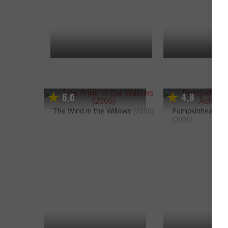
6
0
4
8
,
,
The Wind in the Willows
(2006)
Pumpkinhead: As
(2006)