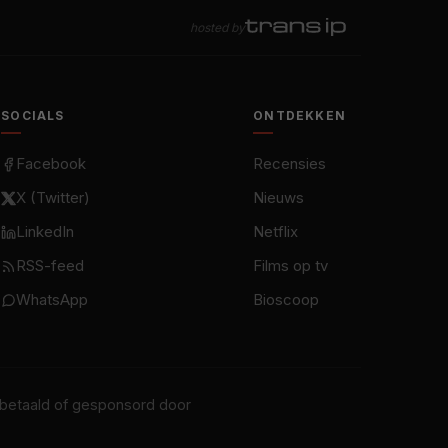
hosted by
SOCIALS
ONTDEKKEN
Facebook
Recensies
X (Twitter)
Nieuws
LinkedIn
Netflix
RSS-feed
Films op tv
WhatsApp
Bioscoop
t betaald of gesponsord door