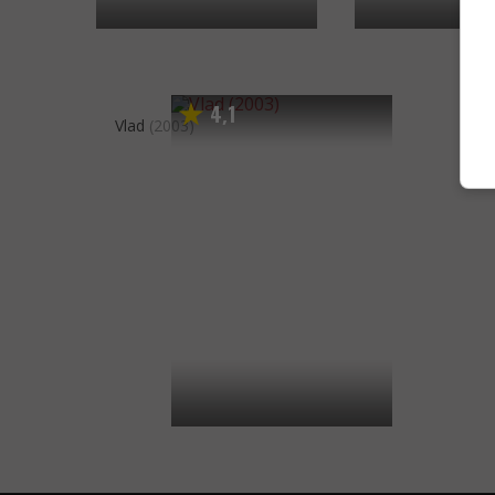
4
1
,
Vlad
(2003)