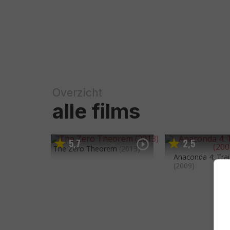
Overzicht
alle films
5
7
2
5
,
,
The Zero Theorem
(2013)
Anaconda 4: Trai
(2009)