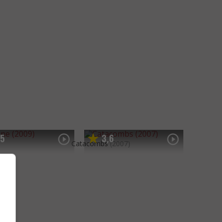
5
3
6
,
)
Catacombs
(2007)