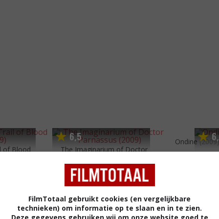
6
5
6
,
,
Ondine
(2009
l of Blood
The Imaginarium of Doctor
Parnassus
(2009)
FilmTotaal gebruikt cookies (en vergelijkbare
technieken) om informatie op te slaan en in te zien.
Deze gegevens gebruiken wij om onze website goed te