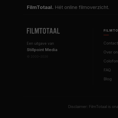
FilmTotaal.
Hét online filmoverzicht.
FILMT
Contact
Een uitgave van
Stillpoint Media
Over on
© 2000–2026
Colofon
FAQ
Blog
Disclaimer: FilmTotaal is o