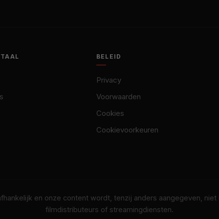
OTAAL
BELEID
Privacy
s
Voorwaarden
Cookies
Cookievoorkeuren
nafhankelijk en onze content wordt, tenzij anders aangegeven, nie
filmdistributeurs of streamingdiensten.