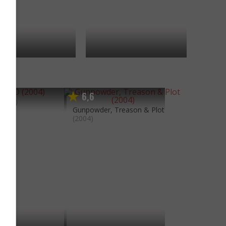
6
6
,
(2004)
Gunpowder, Treason & Plot
(2004)