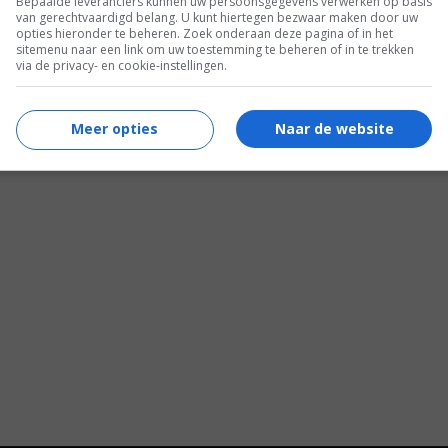
Bepaalde leveranciers kunnen uw persoonsgegevens verwerken op basis
van gerechtvaardigd belang. U kunt hiertegen bezwaar maken door uw
opties hieronder te beheren. Zoek onderaan deze pagina of in het
sitemenu naar een link om uw toestemming te beheren of in te trekken
via de privacy- en cookie-instellingen.
Meer opties
Naar de website