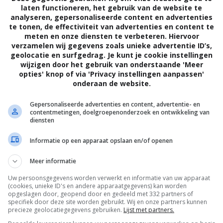
laten functioneren, het gebruik van de website te
analyseren, gepersonaliseerde content en advertenties
te tonen, de effectiviteit van advertenties en content te
meten en onze diensten te verbeteren. Hiervoor
verzamelen wij gegevens zoals unieke advertentie ID’s,
geolocatie en surfgedrag. Je kunt je cookie instellingen
wijzigen door het gebruik van onderstaande 'Meer
opties' knop of via 'Privacy instellingen aanpassen'
onderaan de website.
7
0
6
1
,
,
The Fall
(2006)
One Point O
Gepersonaliseerde advertenties en content, advertentie- en
hes to Ashes
contentmetingen, doelgroepenonderzoek en ontwikkeling van
diensten
Informatie op een apparaat opslaan en/of openen
Meer informatie
Uw persoonsgegevens worden verwerkt en informatie van uw apparaat
(cookies, unieke ID's en andere apparaatgegevens) kan worden
opgeslagen door, geopend door en gedeeld met 332 partners of
specifiek door deze site worden gebruikt. Wij en onze partners kunnen
precieze geolocatiegegevens gebruiken.
Lijst met partners.