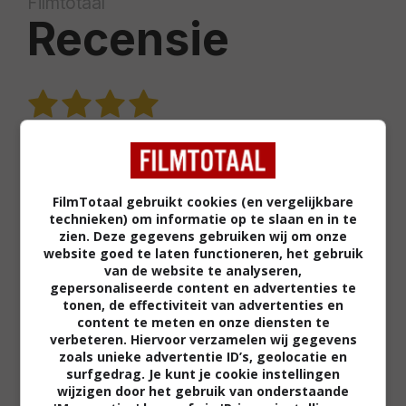
Filmtotaal
Recensie
Regie:
Kathryn Bigelow |
Cast:
Jeremy Renner
(James), Anthony Mackie (Sanborn), Brian
FilmTotaal gebruikt cookies (en vergelijkbare
Geraghty (Eldridge), Guy Pearce (Thompson),
technieken) om informatie op te slaan en in te
Ralph Fiennes e.a.
Speelduur:
131 minuten |
Jaar:
zien. Deze gegevens gebruiken wij om onze
website goed te laten functioneren, het gebruik
2008
van de website te analyseren,
gepersonaliseerde content en advertenties te
tonen, de effectiviteit van advertenties en
Het is februari en dat betekent dat de hype
content te meten en onze diensten te
rondom filmprijzen weer in volle gang is, met als
verbeteren. Hiervoor verzamelen wij gegevens
hoogtepunt de uitreiking van de Oscars op 7
zoals unieke advertentie ID’s, geolocatie en
surfgedrag. Je kunt je cookie instellingen
maart. In Nederland komen er deze week twee
wijzigen door het gebruik van onderstaande
films uit die dit jaar zijn genomineerd voor de Oscar