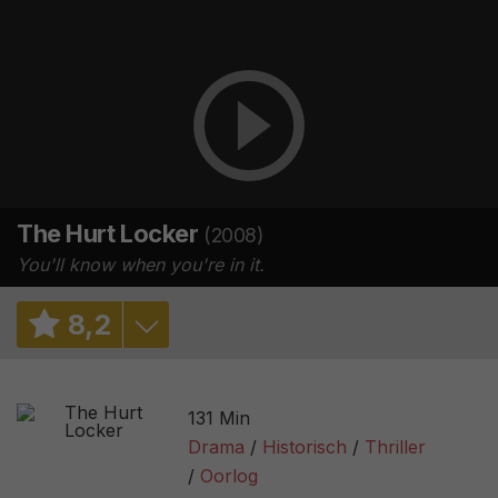
The Hurt Locker
(2008)
You'll know when you're in it.
8
,
2
7,3
/ 128
131 Min
7,5
/ 497359
Drama
Historisch
Thriller
Oorlog
96%
/ 288