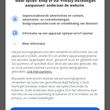
'Meer opties' knop of via 'Privacy instellingen
aanpassen' onderaan de website.
voor beste film, zijn geregisseerd door een vrouw
en op een gegeven moment als dé kanshebber
Gepersonaliseerde advertenties en content,
voor de hoofdprijs werden gezien. Dit zijn Lone
advertentie- en contentmetingen,
doelgroepenonderzoek en ontwikkeling van diensten
Scherfigs
An Education
en Kathryn Bigelows
The
Hurt Locker
. Maar daar waar die laatste nu
Informatie op een apparaat opslaan en/of openen
favoriet is geworden, is de eerste nagenoeg
Meer informatie
vergeten en mag zich nog gelukkig prijzen met
Uw persoonsgegevens worden verwerkt en informatie van uw
enkele nominaties.
apparaat (cookies, unieke ID's en andere apparaatgegevens)
kan worden opgeslagen door, geopend door en gedeeld met
332 partners of specifiek door deze site worden gebruikt. Wij
In Nederland leek
The Hurt Locker
dat lot ook
en onze partners kunnen precieze geolocatiegegevens
gebruiken.
Lijst met partners.
beschoren te zijn. De film stond vorige zomer nog
Bepaalde leveranciers kunnen uw persoonsgegevens
in de planning, maar het uitkomen werd uitgesteld
verwerken op basis van gerechtvaardigd belang. U kunt
naar december en uiteindelijk afgesteld - een dvd-
hiertegen bezwaar maken door uw opties hieronder te
beheren. Zoek onderaan deze pagina of in het sitemenu naar
release eind februari, daar moesten we het mee
een link om uw toestemming te beheren of in te trekken via de
privacy- en cookie-instellingen.
doen. Totdat de prijzenregen aan de overkant van
de oceaan een orkaan werd die niet meer te