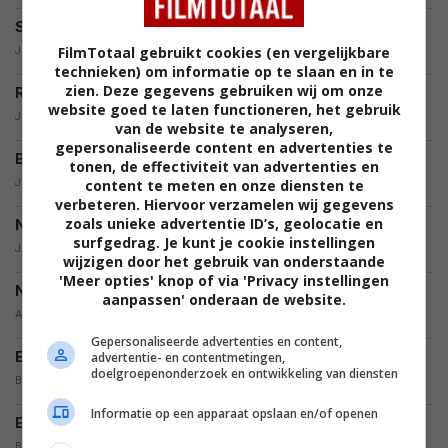
Source Code krijgt een spin-off op televisie
FilmTotaal gebruikt cookies (en vergelijkbare
JEFFREY ,
16.09.2011
technieken) om informatie op te slaan en in te
zien. Deze gegevens gebruiken wij om onze
Regisseur Duncan Jones over Mute
website goed te laten functioneren, het gebruik
JIM PEDD,
12.04.2011
van de website te analyseren,
gepersonaliseerde content en advertenties te
Bekijk de eerste vijf minuten van Source Code
tonen, de effectiviteit van advertenties en
content te meten en onze diensten te
JIM PEDD,
15.03.2011
verbeteren. Hiervoor verzamelen wij gegevens
zoals unieke advertentie ID’s, geolocatie en
Nieuwe poster sci-fi Source Code
surfgedrag. Je kunt je cookie instellingen
JAN-PETER ROOK,
07.03.2011
wijzigen door het gebruik van onderstaande
'Meer opties' knop of via 'Privacy instellingen
Nieuwe trailer Source Code!
aanpassen' onderaan de website.
ARMAN AVSAROGLU,
24.02.2011
Gepersonaliseerde advertenties en content,
Eerste clip Source Code
advertentie- en contentmetingen,
doelgroepenonderzoek en ontwikkeling van diensten
BRAM DE GROOT,
22.02.2011
Informatie op een apparaat opslaan en/of openen
Eerste Source Code poster
BRAM DE GROOT,
26.01.2011