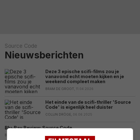
Source Code
Nieuwsberichten
Deze 3 epische scifi-films zou je
vanavond echt moeten kijken en je
weekend compleet maken
BRAM DE GROOT,
11.04.2026
Het einde van de scifi-thriller 'Source
Code' is eigenlijk heel duister
COLIJN DRÖGE,
06.06.2025
Blu-Ray Review: Source Code
BRAM DE GROOT,
04.12.2011