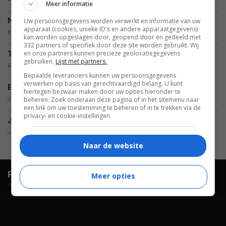
Meer informatie
Nieuwe trailer Source Code
Uw persoonsgegevens worden verwerkt en informatie van uw
apparaat (cookies, unieke ID's en andere apparaatgegevens)
BRAM DE GROOT,
27.12.2010
kan worden opgeslagen door, geopend door en gedeeld met
332 partners of specifiek door deze site worden gebruikt. Wij
en onze partners kunnen precieze geolocatiegegevens
Trailer Source Code (aanrader)
gebruiken.
Lijst met partners.
ARMAN AVSAROGLU,
20.11.2010
Bepaalde leveranciers kunnen uw persoonsgegevens
verwerken op basis van gerechtvaardigd belang. U kunt
Eerste foto Source Code
hiertegen bezwaar maken door uw opties hieronder te
beheren. Zoek onderaan deze pagina of in het sitemenu naar
JEFFREY ,
04.09.2010
een link om uw toestemming te beheren of in te trekken via de
privacy- en cookie-instellingen.
Jake Gyllenhaal in scifi-thriller Source Code
JEFFREY ,
08.11.2009
Naar de website
FilmTotaal.
Hét online filmoverzicht.
Meer opties
hosted by