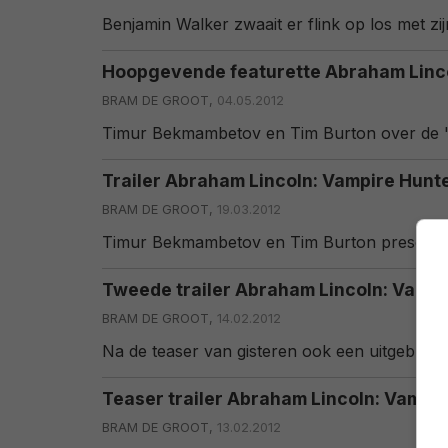
Benjamin Walker zwaait er flink op los met zijn 
Hoopgevende featurette Abraham Linco
BRAM DE GROOT,
04.05.2012
Timur Bekmambetov en Tim Burton over de "
Trailer Abraham Lincoln: Vampire Hunt
BRAM DE GROOT,
19.03.2012
Timur Bekmambetov en Tim Burton presenter
Tweede trailer Abraham Lincoln: Vampi
BRAM DE GROOT,
14.02.2012
Na de teaser van gisteren ook een uitgebreide
Teaser trailer Abraham Lincoln: Vampir
BRAM DE GROOT,
13.02.2012