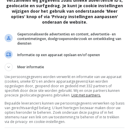
verzamelen wij gegevens zoals unieke advertentie ID’s,
eur Timur Bekmambetov.
geolocatie en surfgedrag. Je kunt je cookie instellingen
wijzigen door het gebruik van onderstaande 'Meer
opties' knop of via 'Privacy instellingen aanpassen'
mpire Hunter
onderaan de website.
Gepersonaliseerde advertenties en content, advertentie- en
ikaanse president moordende vampierjager.
contentmetingen, doelgroepenonderzoek en ontwikkeling van
diensten
r & foto's
Informatie op een apparaat opslaan en/of openen
 eens misbruikt voor een film.
Meer informatie
Uw persoonsgegevens worden verwerkt en informatie van uw apparaat
nter
(cookies, unieke ID's en andere apparaatgegevens) kan worden
opgeslagen door, geopend door en gedeeld met 332 partners of
specifiek door deze site worden gebruikt. Wij en onze partners kunnen
precieze geolocatiegegevens gebruiken.
Lijst met partners.
se president in een heel ander daglicht.
Bepaalde leveranciers kunnen uw persoonsgegevens verwerken op basis
van gerechtvaardigd belang. U kunt hiertegen bezwaar maken door uw
opties hieronder te beheren. Zoek onderaan deze pagina of in het
sitemenu naar een link om uw toestemming te beheren of in te trekken
via de privacy- en cookie-instellingen.