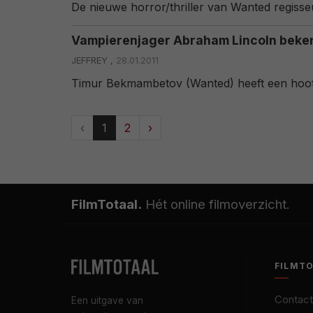
De nieuwe horror/thriller van Wanted regis
Vampierenjager Abraham Lincoln beke
JEFFREY ,
28.01.2011
Timur Bekmambetov (Wanted) heeft een hoofdr
‹
1
2
›
FilmTotaal.
Hét online filmoverzicht.
FILMT
Contact
Een uitgave van