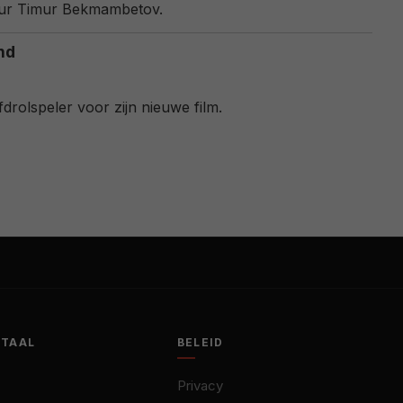
seur Timur Bekmambetov.
nd
olspeler voor zijn nieuwe film.
OTAAL
BELEID
Privacy