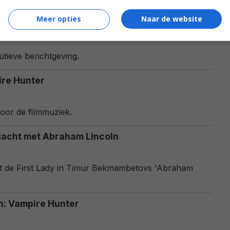
imur Bekmambetov.
Meer opties
Naar de website
er Trent Reznor
tieve berichtgeving.
ire Hunter
oor de filmmuziek.
jacht met Abraham Lincoln
dt de First Lady in Timur Bekmambetovs 'Abraham
n: Vampire Hunter