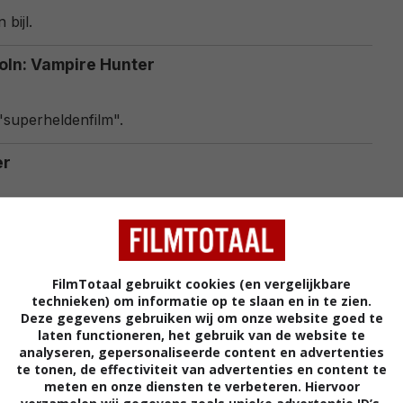
bijl.
ln: Vampire Hunter
superheldenfilm".
er
en een vampier-jagende president.
re Hunter
FilmTotaal gebruikt cookies (en vergelijkbare
technieken) om informatie op te slaan en in te zien.
re versie!
Deze gegevens gebruiken wij om onze website goed te
laten functioneren, het gebruik van de website te
analyseren, gepersonaliseerde content en advertenties
e Hunter!
te tonen, de effectiviteit van advertenties en content te
meten en onze diensten te verbeteren. Hiervoor