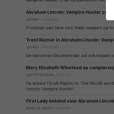
Benjamin Walker in de vampierenfilm van T
Abraham Lincoln: Vampire Hunter zond
JEFFREY ,
12.03.2011
Frontman van Nine Inch Nails reageert op fou
Trent Reznor in Abraham Lincoln: Vamp
JEFFREY ,
04.03.2011
De kersverse Oscarwinnaar zal ook instaan v
Mary Elizabeth Winstead op vampieren
JAN-PETER ROOK,
21.02.2011
De actrice (Scott Pilgrim vs. The World) wor
Lincoln: Vampire Hunter'.
First Lady bekend voor Abraham Lincol
BRAM DE GROOT,
15.02.2011