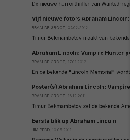
De nieuwe horrorthriller van Wanted-regiss
Vijf nieuwe foto's Abraham Lincoln: Va
BRAM DE GROOT,
07.02.2012
Timur Bekmambetov maakt van bekende Amer
Abraham Lincoln: Vampire Hunter poste
BRAM DE GROOT,
17.01.2012
En de bekende "Lincoln Memorial" wordt weer
Poster(s) Abraham Lincoln: Vampire Hu
BRAM DE GROOT,
16.12.2011
Timur Bekmambetov zet de bekende Amerikaan
Eerste blik op Abraham Lincoln
JIM PEDD,
10.05.2011