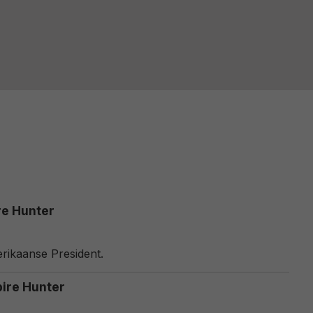
re Hunter
ikaanse President.
pire Hunter