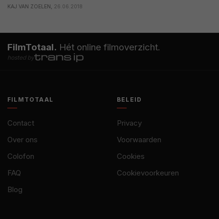
KAJ VAN ZOELEN,
26.06.2018
FilmTotaal.
Hét online filmoverzicht.
hosted by
FILMTOTAAL
BELEID
Contact
Privacy
Over ons
Voorwaarden
Colofon
Cookies
FAQ
Cookievoorkeuren
Blog