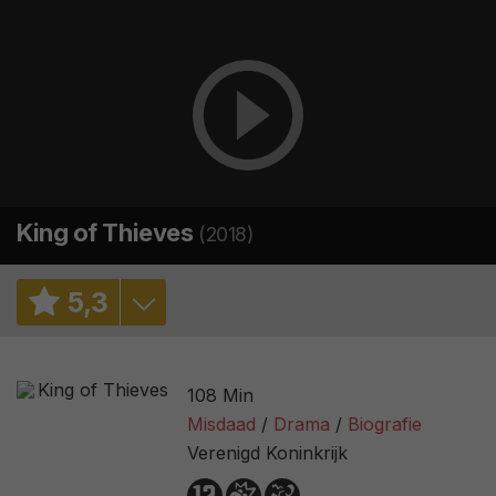
King of Thieves
(2018)
5
,
3
5,8
/ 4
108 Min
5,6
/ 17883
Misdaad
Drama
Biografie
Verenigd Koninkrijk
2,8
/ 154