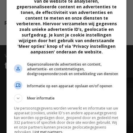
van de website te analyseren,
Anna Elijasz
,
Paula Bacon
,
gepersonaliseerde content en advertenties te
tonen, de effectiviteit van advertenties en
Claire Lichie
,
Tim Bruce
.
content te meten en onze diensten te
Release
04.09.2018
verbeteren. Hiervoor verzamelen wij gegevens
zoals unieke advertentie ID’s, geolocatie en
surfgedrag. Je kunt je cookie instellingen
wijzigen door het gebruik van onderstaande
'Meer opties' knop of via 'Privacy instellingen
aanpassen' onderaan de website.
video
trailers & clips
Gepersonaliseerde advertenties en content,
advertentie- en contentmetingen,
doelgroepenonderzoek en ontwikkeling van diensten
Informatie op een apparaat opslaan en/of openen
TRAILER
Meer informatie
Uw persoonsgegevens worden verwerkt en informatie van uw
apparaat (cookies, unieke ID's en andere apparaatgegevens)
kan worden opgeslagen door, geopend door en gedeeld met
332 partners of specifiek door deze site worden gebruikt. Wij
en onze partners kunnen precieze geolocatiegegevens
gebruiken.
Lijst met partners.