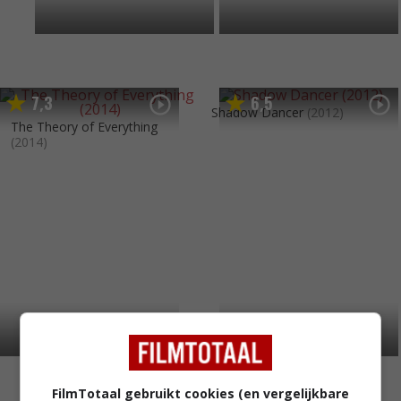
7
3
6
5
,
,
Shadow Dancer
(2012)
The Theory of Everything
(2014)
FilmTotaal gebruikt cookies (en vergelijkbare