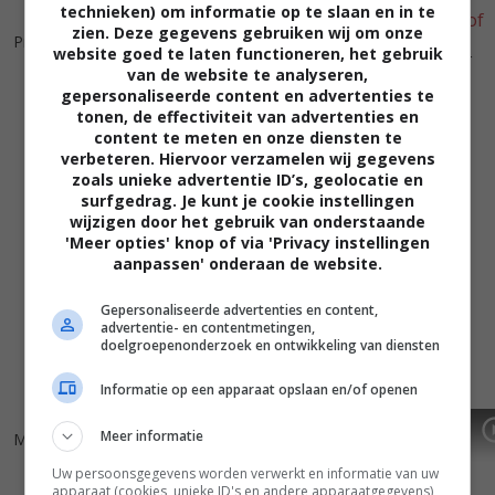
technieken) om informatie op te slaan en in te
7
6
6
8
,
,
zien. Deze gegevens gebruiken wij om onze
Project Nim
(2011)
website goed te laten functioneren, het gebruik
Red Riding: In the Year of Our
van de website te analyseren,
Lord 1980
(2009)
gepersonaliseerde content en advertenties te
tonen, de effectiviteit van advertenties en
content te meten en onze diensten te
verbeteren. Hiervoor verzamelen wij gegevens
zoals unieke advertentie ID’s, geolocatie en
surfgedrag. Je kunt je cookie instellingen
wijzigen door het gebruik van onderstaande
'Meer opties' knop of via 'Privacy instellingen
aanpassen' onderaan de website.
Gepersonaliseerde advertenties en content,
advertentie- en contentmetingen,
doelgroepenonderzoek en ontwikkeling van diensten
Informatie op een apparaat opslaan en/of openen
7
9
6
5
,
,
Meer informatie
Man on Wire
(2008)
The King
(2005)
Uw persoonsgegevens worden verwerkt en informatie van uw
apparaat (cookies, unieke ID's en andere apparaatgegevens)