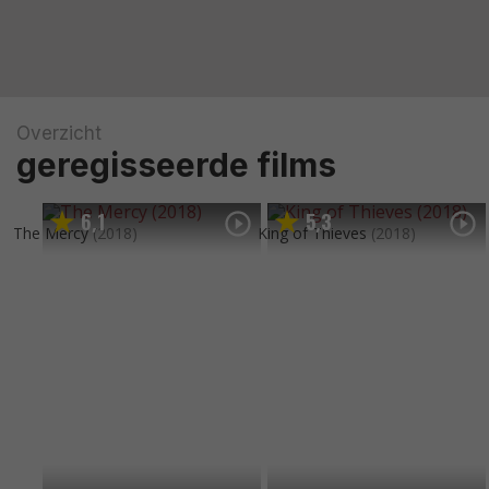
Overzicht
geregisseerde films
6
1
5
3
,
,
The Mercy
(2018)
King of Thieves
(2018)