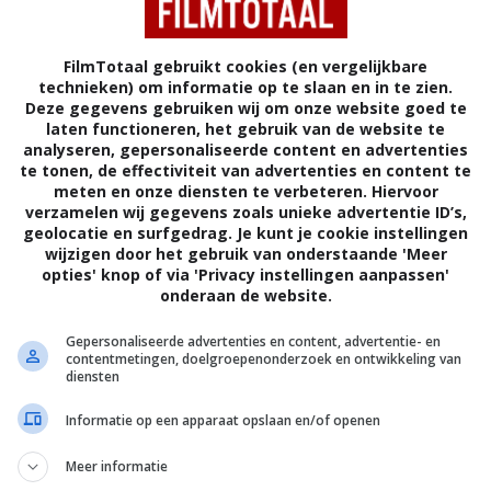
Ray Park
,
Peter Mensah
,
Samuel Finzi
,
Simon Chin
,
Iko Uwais
,
Úrsula Corberó
,
FilmTotaal gebruikt cookies (en vergelijkbare
Haruka Abe
,
Andrew Koji
,
Samara Weaving
,
technieken) om informatie op te slaan en in te zien.
Eri Ishida
,
Henry Golding
,
Takehiro Hira
,
Deze gegevens gebruiken wij om onze website goed te
Steven Allerick
,
Shota Kakibata
,
Calum
laten functioneren, het gebruik van de website te
analyseren, gepersonaliseerde content en advertenties
Dench
.
te tonen, de effectiviteit van advertenties en content te
meten en onze diensten te verbeteren. Hiervoor
21.07.2021
verzamelen wij gegevens zoals unieke advertentie ID’s,
geolocatie en surfgedrag. Je kunt je cookie instellingen
22.07.2021
wijzigen door het gebruik van onderstaande 'Meer
opties' knop of via 'Privacy instellingen aanpassen'
25.11.2021
onderaan de website.
Gepersonaliseerde advertenties en content, advertentie- en
contentmetingen, doelgroepenonderzoek en ontwikkeling van
diensten
Informatie op een apparaat opslaan en/of openen
Meer informatie