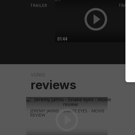
TRAILER
TRAILE
01:44
video
reviews
JEREMY JAHNS - SNAKE EYES - MOVIE
REVIEW