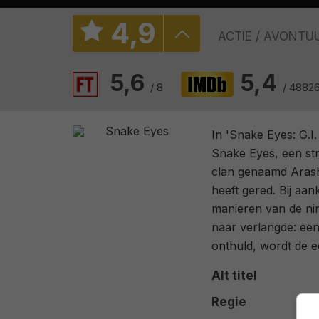
4
,
9
ACTIE
AVONTU
5,6
5,4
/ 8
/ 4882
In 'Snake Eyes: G.I
Snake Eyes, een st
clan genaamd Arash
heeft gered. Bij aa
manieren van de ninj
naar verlangde: een
onthuld, wordt de e
Alt titel
Regie