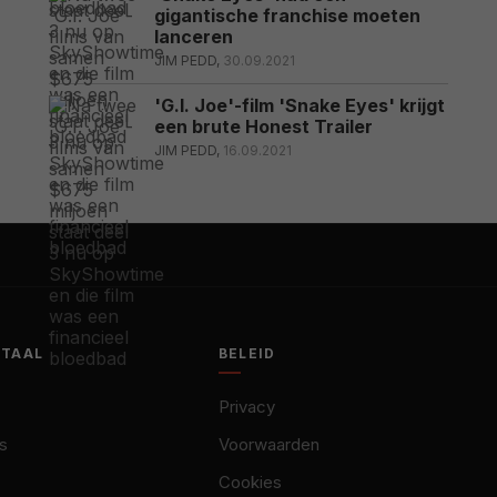
gigantische franchise moeten
lanceren
JIM PEDD,
30.09.2021
'G.I. Joe'-film 'Snake Eyes' krijgt
een brute Honest Trailer
JIM PEDD,
16.09.2021
OTAAL
BELEID
Privacy
s
Voorwaarden
Cookies