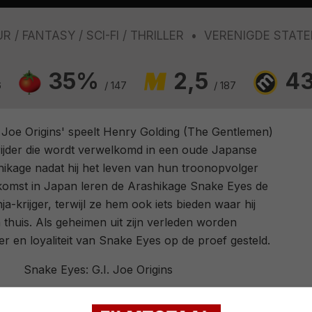
UR
FANTASY
SCI-FI
THRILLER
VERENIGDE STAT
35%
2,5
4
6
/ 147
/ 187
. Joe Origins' speelt Henry Golding (The Gentlemen)
rijder die wordt verwelkomd in een oude Japanse
ikage nadat hij het leven van hun troonopvolger
nkomst in Japan leren de Arashikage Snake Eyes de
a-krijger, terwijl ze hem ook iets bieden waar hij
 thuis. Als geheimen uit zijn verleden worden
er en loyaliteit van Snake Eyes op de proef gesteld.
Snake Eyes: G.I. Joe Origins
Robert Schwentke
.