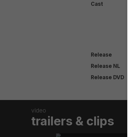
Cast
Release
Release NL
Release DVD
video
trailers & clips