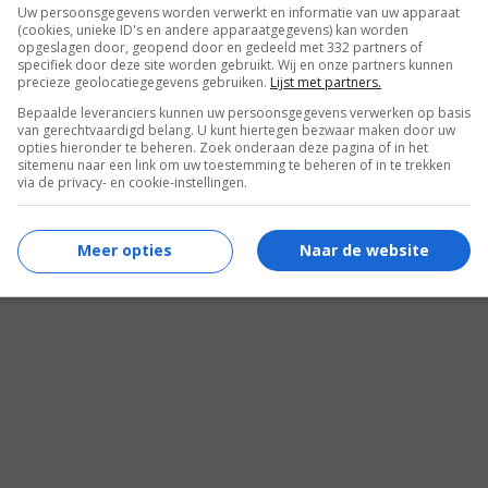
Uw persoonsgegevens worden verwerkt en informatie van uw apparaat
R
TRAILER
(cookies, unieke ID's en andere apparaatgegevens) kan worden
opgeslagen door, geopend door en gedeeld met 332 partners of
specifiek door deze site worden gebruikt. Wij en onze partners kunnen
precieze geolocatiegegevens gebruiken.
Lijst met partners.
Bepaalde leveranciers kunnen uw persoonsgegevens verwerken op basis
van gerechtvaardigd belang. U kunt hiertegen bezwaar maken door uw
opties hieronder te beheren. Zoek onderaan deze pagina of in het
sitemenu naar een link om uw toestemming te beheren of in te trekken
via de privacy- en cookie-instellingen.
Meer opties
Naar de website