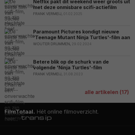
Netflix pakt dit weekend weer groots uit
met deze onmisbare scifi-actiefilm
FRANK VERMEIJ,
01.02.2025
Paramount Pictures kondigt nieuwe
'Teenage Mutant Ninja Turtles'-film aan
WOUTER DRUMMEN,
29.02.2024
Betere blik op de schurk van de
volgende 'Ninja Turtles'-film
FRANK VERMEIJ,
31.08.2023
alle artikelen (17)
FilmTotaal.
Hét online filmoverzicht.
hosted by