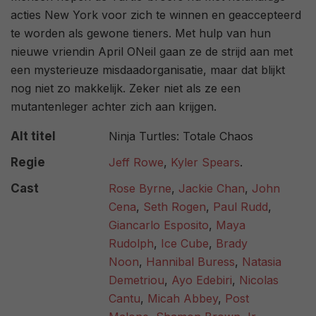
acties New York voor zich te winnen en geaccepteerd
te worden als gewone tieners. Met hulp van hun
nieuwe vriendin April ONeil gaan ze de strijd aan met
een mysterieuze misdaadorganisatie, maar dat blijkt
nog niet zo makkelijk. Zeker niet als ze een
mutantenleger achter zich aan krijgen.
Alt titel
Ninja Turtles: Totale Chaos
Regie
Jeff Rowe
,
Kyler Spears
.
Cast
Rose Byrne
,
Jackie Chan
,
John
Cena
,
Seth Rogen
,
Paul Rudd
,
Giancarlo Esposito
,
Maya
Rudolph
,
Ice Cube
,
Brady
Noon
,
Hannibal Buress
,
Natasia
Demetriou
,
Ayo Edebiri
,
Nicolas
Cantu
,
Micah Abbey
,
Post