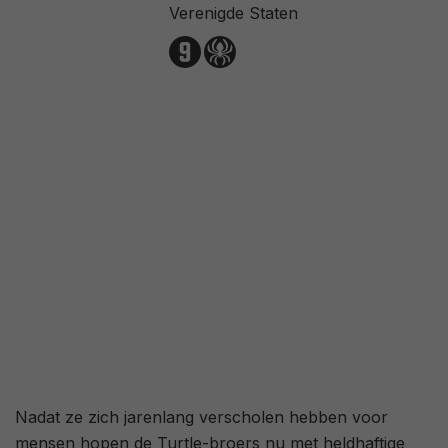
/ 252
Verenigde Staten
3,3
/ 161
74
/ 47
Nadat ze zich jarenlang verscholen hebben voor
mensen hopen de Turtle-broers nu met heldhaftige