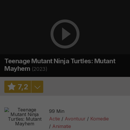
Teenage Mutant Ninja Turtles: Mutant
Mayhem
(2023)
7
,
2
7,0
/ 4
99 Min
7,2
/ 78839
Actie
Avontuur
Komedie
Animatie
95%