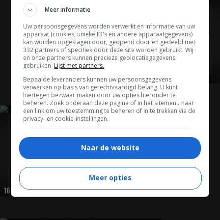
TRAILER
Meer informatie
Uw persoonsgegevens worden verwerkt en informatie van uw
apparaat (cookies, unieke ID's en andere apparaatgegevens)
kan worden opgeslagen door, geopend door en gedeeld met
332 partners of specifiek door deze site worden gebruikt. Wij
en onze partners kunnen precieze geolocatiegegevens
gebruiken.
Lijst met partners.
01:16
Bepaalde leveranciers kunnen uw persoonsgegevens
verwerken op basis van gerechtvaardigd belang. U kunt
hiertegen bezwaar maken door uw opties hieronder te
beheren. Zoek onderaan deze pagina of in het sitemenu naar
een link om uw toestemming te beheren of in te trekken via de
privacy- en cookie-instellingen.
HUMOR
Naar de website
Meer opties
16:48