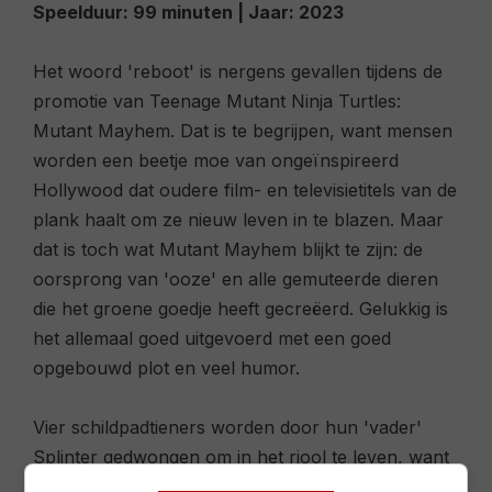
Speelduur:
99 minuten |
Jaar:
2023
Het woord 'reboot' is nergens gevallen tijdens de
promotie van
Teenage Mutant Ninja Turtles:
Mutant Mayhem
. Dat is te begrijpen, want mensen
worden een beetje moe van ongeïnspireerd
Hollywood dat oudere film- en televisietitels van de
plank haalt om ze nieuw leven in te blazen. Maar
dat is toch wat
Mutant Mayhem
blijkt te zijn: de
oorsprong van 'ooze' en alle gemuteerde dieren
die het groene goedje heeft gecreëerd. Gelukkig is
het allemaal goed uitgevoerd met een goed
opgebouwd plot en veel humor.
Vier schildpadtieners worden door hun 'vader'
Splinter gedwongen om in het riool te leven, want
ervaring heeft geleerd dat mensen ze zullen