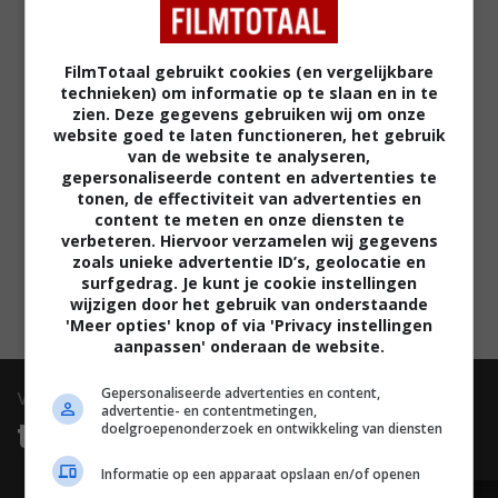
aanvallen als ze zich onder hen zouden begeven.
Maar de groene pubers willen niets liever dan
FilmTotaal gebruikt cookies (en vergelijkbare
gewoon deel uitmaken van de maatschappij. Ze
technieken) om informatie op te slaan en in te
zien. Deze gegevens gebruiken wij om onze
komen op het idee om een mysterieuze crimineel,
website goed te laten functioneren, het gebruik
die de laatste tijd actief is in New York, op te
van de website te analyseren,
sporen en te verslaan, en op die manier gezien te
gepersonaliseerde content en advertenties te
tonen, de effectiviteit van advertenties en
worden als helden. Klinkt simpel, maar dat blijkt
content te meten en onze diensten te
het niet te zijn.
verbeteren. Hiervoor verzamelen wij gegevens
zoals unieke advertentie ID’s, geolocatie en
surfgedrag. Je kunt je cookie instellingen
LEES VERDER
wijzigen door het gebruik van onderstaande
'Meer opties' knop of via 'Privacy instellingen
aanpassen' onderaan de website.
Gepersonaliseerde advertenties en content,
video
advertentie- en contentmetingen,
trailers & clips
doelgroepenonderzoek en ontwikkeling van diensten
Informatie op een apparaat opslaan en/of openen