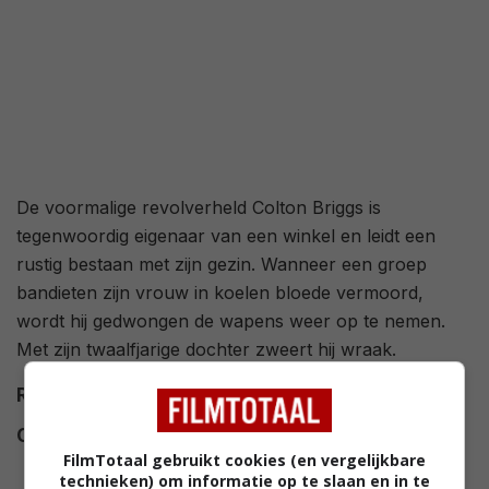
De voormalige revolverheld Colton Briggs is
tegenwoordig eigenaar van een winkel en leidt een
rustig bestaan met zijn gezin. Wanneer een groep
bandieten zijn vrouw in koelen bloede vermoord,
wordt hij gedwongen de wapens weer op te nemen.
Met zijn twaalfjarige dochter zweert hij wraak.
Regie
Brett Donowho
.
Cast
Clint Howard
,
Eddie Spears
,
FilmTotaal gebruikt cookies (en vergelijkbare
Nick Searcy
,
Boyd Kestner
,
technieken) om informatie op te slaan en in te