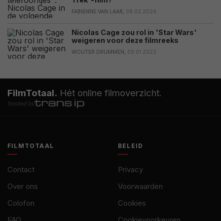
FABIENNE VAN LAAR,
08.02.2024
Nicolas Cage zou rol in 'Star Wars'
weigeren voor deze filmreeks
WOUTER DRUMMEN,
09.01.2023
FilmTotaal.
Hét online filmoverzicht.
hosted by
FILMTOTAAL
BELEID
Contact
Privacy
Over ons
Voorwaarden
Colofon
Cookies
FAQ
Cookievoorkeuren