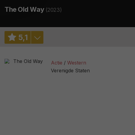
The Old Way
(2023)
5
,
1
6,0
/ 2
Actie
Western
5,6
/ 11709
Verenigde Staten
33%
/ 60
2,7
/ 152
43
/ 14