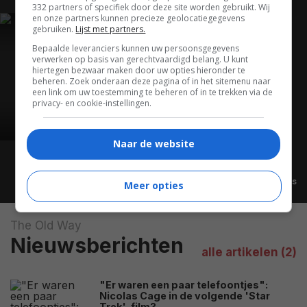
332 partners of specifiek door deze site worden gebruikt. Wij
en onze partners kunnen precieze geolocatiegegevens
gebruiken.
Lijst met partners.
TRAILER
Bepaalde leveranciers kunnen uw persoonsgegevens
verwerken op basis van gerechtvaardigd belang. U kunt
hiertegen bezwaar maken door uw opties hieronder te
beheren. Zoek onderaan deze pagina of in het sitemenu naar
een link om uw toestemming te beheren of in te trekken via de
privacy- en cookie-instellingen.
Naar de website
Alle video's
Meer opties
The Old Way
Nieuwsberichten
alle artikelen (2)
"Er waren een paar telefoontjes":
Nicolas Cage in de volgende 'Star
Trek'-film?