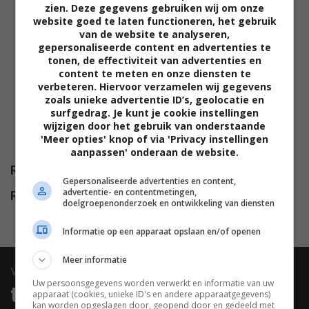
Nicolas Cage
,
Abraham
zien. Deze gegevens gebruiken wij om onze
Benrubi
,
Craig Branham
,
Adam
website goed te laten functioneren, het gebruik
van de website te analyseren,
Lazarre-White
,
Dean
gepersonaliseerde content en advertenties te
Armstrong
,
Shiloh Fernandez
,
tonen, de effectiviteit van advertenties en
content te meten en onze diensten te
Skyler Stone
,
Kerry Knuppe
,
verbeteren. Hiervoor verzamelen wij gegevens
Brett Donowho
,
Ryan Kiera
zoals unieke advertentie ID’s, geolocatie en
Armstrong
,
Noah Le Gros
,
Mezi
surfgedrag. Je kunt je cookie instellingen
wijzigen door het gebruik van onderstaande
Atwood
,
Beau Linnell
,
Corby
'Meer opties' knop of via 'Privacy instellingen
Griesenbeck
.
aanpassen' onderaan de website.
Release
06.01.2023
Gepersonaliseerde advertenties en content,
advertentie- en contentmetingen,
Release DVD
23.05.2023
doelgroepenonderzoek en ontwikkeling van diensten
Informatie op een apparaat opslaan en/of openen
Meer informatie
video
Uw persoonsgegevens worden verwerkt en informatie van uw
trailers & clips
apparaat (cookies, unieke ID's en andere apparaatgegevens)
kan worden opgeslagen door, geopend door en gedeeld met