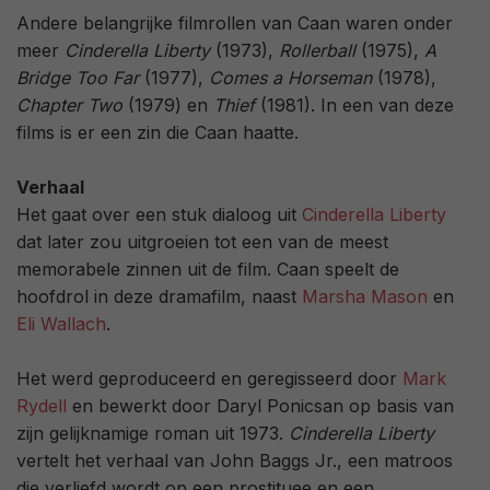
Andere belangrijke filmrollen van Caan waren onder
meer
Cinderella Liberty
(1973),
Rollerball
(1975),
A
Bridge Too Far
(1977),
Comes a Horseman
(1978),
Chapter Two
(1979) en
Thief
(1981). In een van deze
films is er een zin die Caan haatte.
Verhaal
Het gaat over een stuk dialoog uit
Cinderella Liberty
dat later zou uitgroeien tot een van de meest
memorabele zinnen uit de film. Caan speelt de
hoofdrol in deze dramafilm, naast
Marsha Mason
en
Eli Wallach
.
Het werd geproduceerd en geregisseerd door
Mark
Rydell
en bewerkt door Daryl Ponicsan op basis van
zijn gelijknamige roman uit 1973.
Cinderella Liberty
vertelt het verhaal van John Baggs Jr., een matroos
die verliefd wordt op een prostituee en een