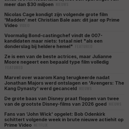
NIEUWS
meer dan $30 miljoen
Nicolas Cage kondigt zijn volgende grote film
'Madden' met Christian Bale aan: dit jaar op Prime
VIDEO
Video
Voormalig Bond-castingchef vindt de 007-
kandidaten maar niets: totaal niet "als een
FEATURED
donderslag bij heldere hemel"
Ze is een van de beste actrices, maar Julianne
Moore negeert een bepaald type film volledig
FEATURED
Marvel over waarom Kang terugkeerde nadat
Jonathan Majors werd ontslagen en 'Avengers: The
NIEUWS
Kang Dynasty' werd gecanceld
De grote baas van Disney praat floppen van twee
NIEUWS
van de grootste Disney-films van 2026 goed
Fans van 'John Wick' opgelet: Bob Odenkirk
schittert volgende week in brute nieuwe actiehit op
NETFLIX
Prime Video