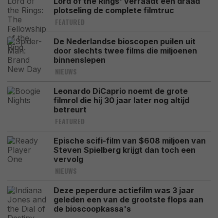
Lord of the Rings' verraadt één draad
plotseling de complete filmtruc
FEATURED
De Nederlandse bioscopen puilen uit
door slechts twee films die miljoenen
binnenslepen
NIEUWS
Leonardo DiCaprio noemt de grote
filmrol die hij 30 jaar later nog altijd
betreurt
FEATURED
Epische scifi-film van $608 miljoen van
Steven Spielberg krijgt dan toch een
vervolg
NIEUWS
Deze peperdure actiefilm was 3 jaar
geleden een van de grootste flops aan
de bioscoopkassa's