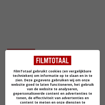
FEATURED
MEEST GELEZEN
FilmTotaal gebruikt cookies (en vergelijkbare
Tijdens een bepaalde scène in 'The
technieken) om informatie op te slaan en in te
Lord of the Rings' verraadt één
zien. Deze gegevens gebruiken wij om onze
draad plotseling de complete
website goed te laten functioneren, het gebruik
filmtruc
van de website te analyseren,
FEATURED
gepersonaliseerde content en advertenties te
tonen, de effectiviteit van advertenties en
Zelfs de grote finale van 'The Lord
content te meten en onze diensten te