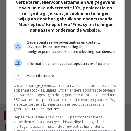
of the Rings' bevat honderden
verbeteren. Hiervoor verzamelen wij gegevens
fouten die bijna niemand tijdens het
zoals unieke advertentie ID’s, geolocatie en
kijken ziet
surfgedrag. Je kunt je cookie instellingen
wijzigen door het gebruik van onderstaande
FEATURED
'Meer opties' knop of via 'Privacy instellingen
aanpassen' onderaan de website.
Niet Tom Holland of Matt Damon
maar deze acteur is onverwacht de
kassamagneet van 2026
Gepersonaliseerde advertenties en content,
advertentie- en contentmetingen,
FEATURED
doelgroepenonderzoek en ontwikkeling van diensten
Leonardo DiCaprio noemt de grote
Informatie op een apparaat opslaan en/of openen
filmrol die hij 30 jaar later nog altijd
betreurt
Meer informatie
FEATURED
Uw persoonsgegevens worden verwerkt en informatie van uw
apparaat (cookies, unieke ID's en andere apparaatgegevens)
MEEST GELEZEN
kan worden opgeslagen door, geopend door en gedeeld met
332 partners of specifiek door deze site worden gebruikt. Wij
en onze partners kunnen precieze geolocatiegegevens
gebruiken.
Lijst met partners.
Nieuws
Bepaalde leveranciers kunnen uw persoonsgegevens
verwerken op basis van gerechtvaardigd belang. U kunt
Film
hiertegen bezwaar maken door uw opties hieronder te