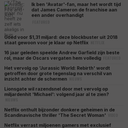
Ik ben 'Avatar'-fan, maar het wordt tijd
dat James Cameron de franchise aan
een ander overhandigt
FEATURED
Goed voor $1,31 miljard: deze blockbuster uit 2018
NETFLIX
staat gewoon voor je klaar op Netflix
16 jaar geleden speelde Andrew Garfield zijn beste
FEATURED
rol, maar de Oscars vergaten hem volledig
Het vervolg op 'Jurassic World: Rebirth' wordt
getroffen door grote tegenslag na verschil van
NIEUWS
inzicht achter de schermen
Lionsgate wil razendsnel door met vervolg op
miljardenhit 'Michael': volgend jaar al te zien?
NIEUWS
Netflix onthult bijzonder donkere geheimen in de
VIDEO
Scandinavische thriller 'The Secret Woman'
Netflix verrast miljoenen gamers met exclusief