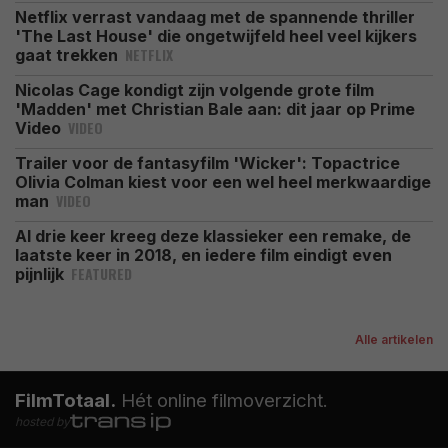
Netflix verrast vandaag met de spannende thriller
'The Last House' die ongetwijfeld heel veel kijkers
NETFLIX
gaat trekken
Nicolas Cage kondigt zijn volgende grote film
'Madden' met Christian Bale aan: dit jaar op Prime
VIDEO
Video
Trailer voor de fantasyfilm 'Wicker': Topactrice
Olivia Colman kiest voor een wel heel merkwaardige
VIDEO
man
Al drie keer kreeg deze klassieker een remake, de
laatste keer in 2018, en iedere film eindigt even
FEATURED
pijnlijk
Alle artikelen
FilmTotaal.
Hét online filmoverzicht.
hosted by