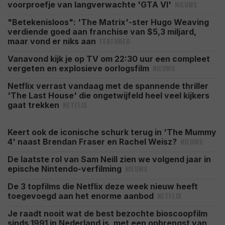
NIEUWS
voorproefje van langverwachte 'GTA VI'
"Betekenisloos": 'The Matrix'-ster Hugo Weaving
verdiende goed aan franchise van $5,3 miljard,
FEATURED
maar vond er niks aan
Vanavond kijk je op TV om 22:30 uur een compleet
NIEUWS
vergeten en explosieve oorlogsfilm
Netflix verrast vandaag met de spannende thriller
'The Last House' die ongetwijfeld heel veel kijkers
NETFLIX
gaat trekken
Keert ook de iconische schurk terug in 'The Mummy
NIEUWS
4' naast Brendan Fraser en Rachel Weisz?
De laatste rol van Sam Neill zien we volgend jaar in
NIEUWS
epische Nintendo-verfilming
De 3 topfilms die Netflix deze week nieuw heeft
NETFLIX
toegevoegd aan het enorme aanbod
Je raadt nooit wat de best bezochte bioscoopfilm
sinds 1991 in Nederland is, met een opbrengst van