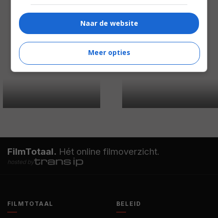
Naar de website
Meer opties
FilmTotaal.
Hét online filmoverzicht.
hosted by
FILMTOTAAL
BELEID