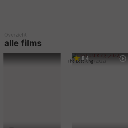
Overzicht
alle films
6
4
,
The Lost King
(2022)