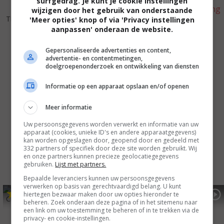
surfgedrag. Je kunt je cookie instellingen
wijzigen door het gebruik van onderstaande
5
9
7
3
,
,
The Riot Club
(2014)
'Meer opties' knop of via 'Privacy instellingen
The Theory of Everything
aanpassen' onderaan de website.
(2014)
Gepersonaliseerde advertenties en content,
advertentie- en contentmetingen,
doelgroepenonderzoek en ontwikkeling van diensten
Informatie op een apparaat opslaan en/of openen
Meer informatie
Uw persoonsgegevens worden verwerkt en informatie van uw
apparaat (cookies, unieke ID's en andere apparaatgegevens)
kan worden opgeslagen door, geopend door en gedeeld met
332 partners of specifiek door deze site worden gebruikt. Wij
en onze partners kunnen precieze geolocatiegegevens
gebruiken.
Lijst met partners.
Bepaalde leveranciers kunnen uw persoonsgegevens
verwerken op basis van gerechtvaardigd belang. U kunt
5
8
6
0
,
,
hiertegen bezwaar maken door uw opties hieronder te
Closer to the Moon
(2013)
The Iron Lady
(2011)
beheren. Zoek onderaan deze pagina of in het sitemenu naar
een link om uw toestemming te beheren of in te trekken via de
privacy- en cookie-instellingen.