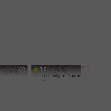
7
7
,
ster
(2013)
Final Cut: Hölgyeim és uraim
(2012)