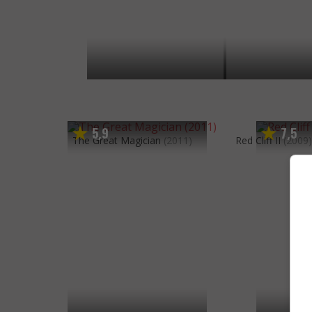
5
9
7
5
,
,
The Great Magician
(2011)
Red Cliff II
(2009)