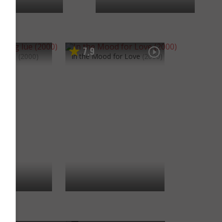
7
9
,
g lüe
(2000)
In the Mood for Love
(2000)