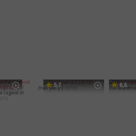
5
7
6
6
,
,
Zhuo yao ji 2
(2018)
The Grandma
he Legend of
021)