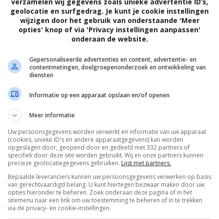
verzamelen wij gegevens zoals unieke advertentie ID’s,
geolocatie en surfgedrag. Je kunt je cookie instellingen
wijzigen door het gebruik van onderstaande 'Meer
opties' knop of via 'Privacy instellingen aanpassen'
onderaan de website.
7
8
5
4
,
,
Infernal Affairs
(2002)
Dong jing gon
Gepersonaliseerde advertenties en content, advertentie- en
contentmetingen, doelgroepenonderzoek en ontwikkeling van
diensten
Informatie op een apparaat opslaan en/of openen
Meer informatie
Uw persoonsgegevens worden verwerkt en informatie van uw apparaat
(cookies, unieke ID's en andere apparaatgegevens) kan worden
opgeslagen door, geopend door en gedeeld met 332 partners of
specifiek door deze site worden gebruikt. Wij en onze partners kunnen
precieze geolocatiegegevens gebruiken.
Lijst met partners.
Bepaalde leveranciers kunnen uw persoonsgegevens verwerken op basis
van gerechtvaardigd belang. U kunt hiertegen bezwaar maken door uw
opties hieronder te beheren. Zoek onderaan deze pagina of in het
sitemenu naar een link om uw toestemming te beheren of in te trekken
via de privacy- en cookie-instellingen.