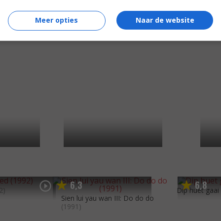
7
4
,
ghai
(1998)
Happy Together
(1997)
Cyclo
(1995)
Meer opties
Naar de website
6
3
6
8
,
,
2)
Dip huet gaai
Sien lui yau wan III: Do do do
(1991)