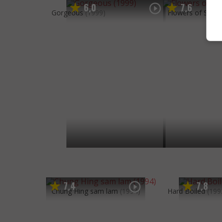
6
0
7
6
,
,
Gorgeous
(1999)
Flowers of Shan
7
4
7
8
,
,
Chung Hing sam lam
(1994)
Hard Boiled
(199