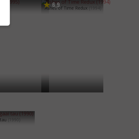
7
4
6
9
,
,
Ashes of Time Redux
(1994)
 tau
(1990)