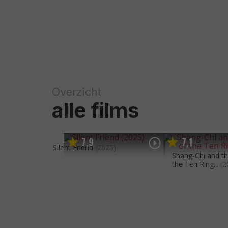
Overzicht
alle films
7
9
7
1
,
,
Silent Friend
(2025)
Shang-Chi and t
the Ten Ring...
(2