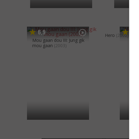
6
9
7
9
,
,
Hero
(2002)
Mou gaan dou III: Jung gik
mou gaan
(2003)