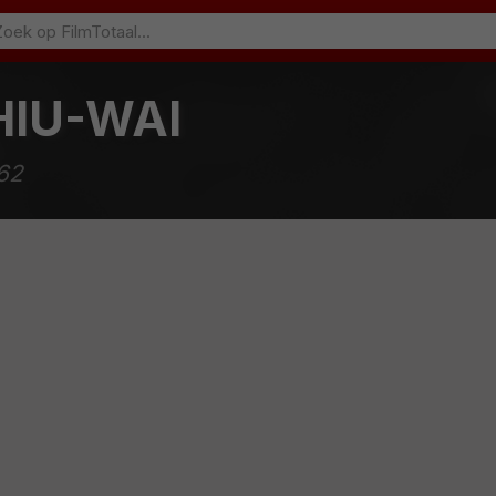
HIU-WAI
962