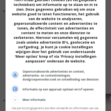
technieken) om informatie op te slaan en in te
6
3
6
8
,
,
zien. Deze gegevens gebruiken wij om onze
Paulie
(1998)
website goed te laten functioneren, het gebruik
Always Outnumbered
(1998)
van de website te analyseren,
gepersonaliseerde content en advertenties te
tonen, de effectiviteit van advertenties en
content te meten en onze diensten te
verbeteren. Hiervoor verzamelen wij gegevens
zoals unieke advertentie ID’s, geolocatie en
surfgedrag. Je kunt je cookie instellingen
wijzigen door het gebruik van onderstaande
'Meer opties' knop of via 'Privacy instellingen
aanpassen' onderaan de website.
Gepersonaliseerde advertenties en content,
advertentie- en contentmetingen,
doelgroepenonderzoek en ontwikkeling van diensten
Informatie op een apparaat opslaan en/of openen
5
4
5
4
,
,
Meer informatie
Hope Floats
(1998)
Air Bud
(1997)
Uw persoonsgegevens worden verwerkt en informatie van uw