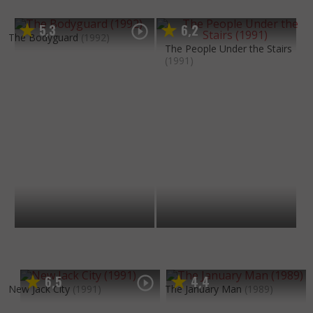
5
3
6
2
,
,
The Bodyguard
(1992)
The People Under the Stairs
(1991)
6
5
4
4
,
,
New Jack City
(1991)
The January Man
(1989)