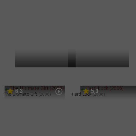
6
3
5
3
,
,
The Ultimate Gift
(2006)
Hard Luck
(2006)