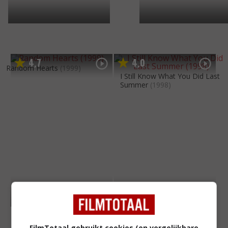
4
7
4
0
,
,
Random Hearts
(1999)
I Still Know What You Did Last
Summer
(1998)
FilmTotaal gebruikt cookies (en vergelijkbare