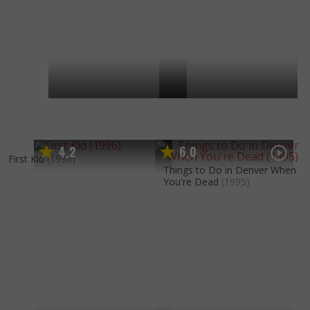
4
2
6
0
,
,
First Kid
(1996)
Things to Do in Denver When
You're Dead
(1995)