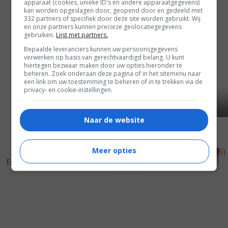
apparaat (cookies, unieke ID's en andere apparaatgegevens)
kan worden opgeslagen door, geopend door en gedeeld met
332 partners of specifiek door deze site worden gebruikt. Wij
en onze partners kunnen precieze geolocatiegegevens
gebruiken.
Lijst met partners.
Bepaalde leveranciers kunnen uw persoonsgegevens
verwerken op basis van gerechtvaardigd belang. U kunt
hiertegen bezwaar maken door uw opties hieronder te
beheren. Zoek onderaan deze pagina of in het sitemenu naar
een link om uw toestemming te beheren of in te trekken via de
privacy- en cookie-instellingen.
Naar de website
Meer opties
3
5
6
5
,
,
Ed
(1996)
That Thing You Do!
(1996)