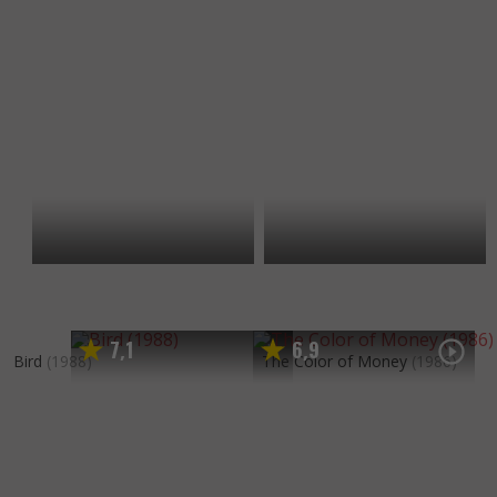
7
1
6
9
,
,
Bird
(1988)
The Color of Money
(1986)