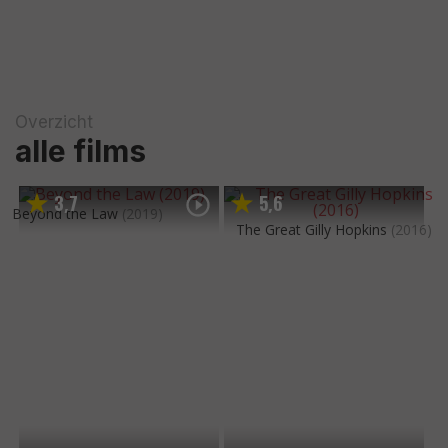
Overzicht
alle films
3
7
5
6
,
,
Beyond the Law
(2019)
The Great Gilly Hopkins
(2016)