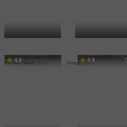
4
0
4
8
,
,
The Final Patient
(2005)
Enough
(2002)