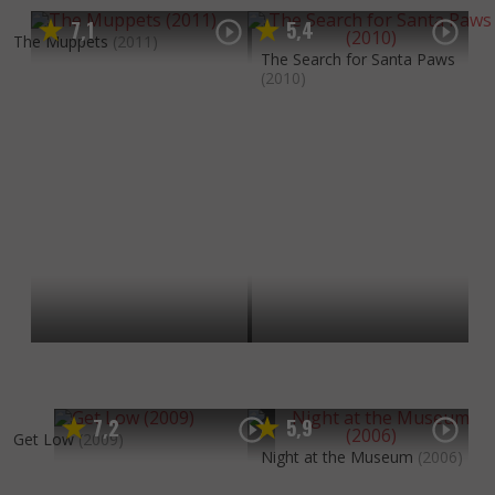
7
1
5
4
,
,
The Muppets
(2011)
The Search for Santa Paws
(2010)
7
2
5
9
,
,
Get Low
(2009)
Night at the Museum
(2006)