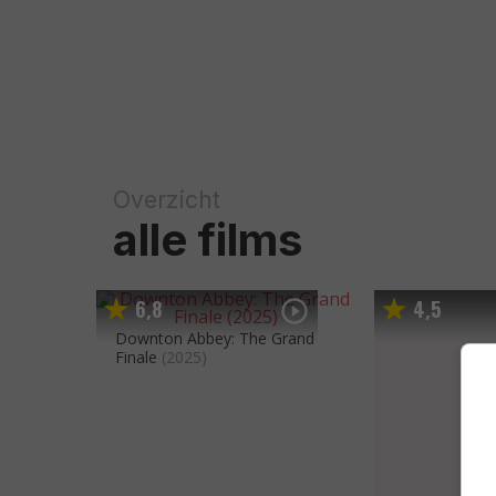
Overzicht
alle films
6
8
4
5
,
,
Downton Abbey: The Grand
Finale
(2025)