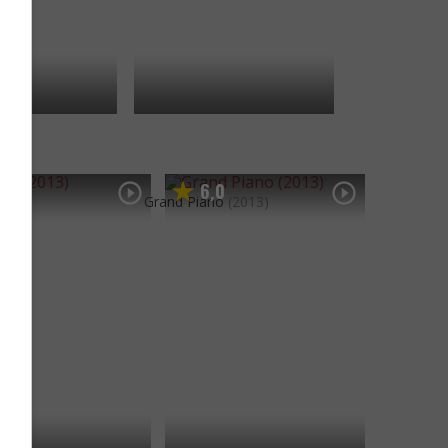
2
6
0
,
,
Grand Piano
(2013)