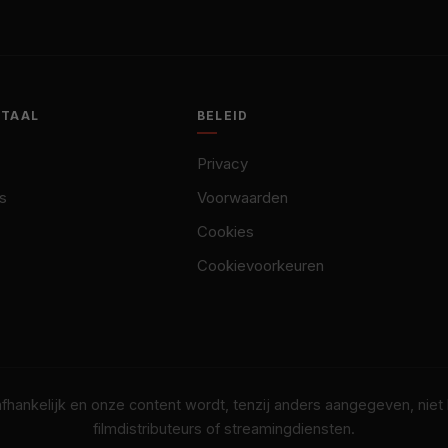
OTAAL
BELEID
Privacy
s
Voorwaarden
Cookies
Cookievoorkeuren
nafhankelijk en onze content wordt, tenzij anders aangegeven, nie
filmdistributeurs of streamingdiensten.