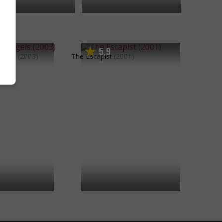
5
9
,
ngels
(2003)
The Escapist
(2001)