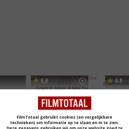
6
8
6
8
,
,
Downton Abb
Downton Abbey: A New Era
(2022)
FilmTotaal gebruikt cookies (en vergelijkbare
technieken) om informatie op te slaan en in te zien.
Deze gegevens gebruiken wij om onze website goed te