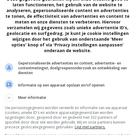
laten functioneren, het gebruik van de website te
analyseren, gepersonaliseerde content en advertenties
te tonen, de effectiviteit van advertenties en content te
meten en onze diensten te verbeteren. Hiervoor
verzamelen wij gegevens zoals unieke advertentie ID’s,
geolocatie en surfgedrag. Je kunt je cookie instellingen
4)
wijzigen door het gebruik van onderstaande 'Meer
opties' knop of via 'Privacy instellingen aanpassen'
onderaan de website.
7
7
6
,
yer
(2017)
The Imitation Game
(2014)
In Fear
(2013)
Gepersonaliseerde advertenties en content, advertentie- en
contentmetingen, doelgroepenonderzoek en ontwikkeling van
diensten
Informatie op een apparaat opslaan en/of openen
Meer informatie
Uw persoonsgegevens worden verwerkt en informatie van uw apparaat
(cookies, unieke ID's en andere apparaatgegevens) kan worden
opgeslagen door, geopend door en gedeeld met 332 partners of
specifiek door deze site worden gebruikt. Wij en onze partners kunnen
precieze geolocatiegegevens gebruiken.
Lijst met partners.