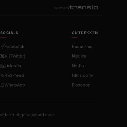
hosted by
SOCIALS
ONTDEKKEN
Facebook
Recensies
X (Twitter)
Nieuws
LinkedIn
Netflix
RSS-feed
Films op tv
WhatsApp
Bioscoop
t betaald of gesponsord door