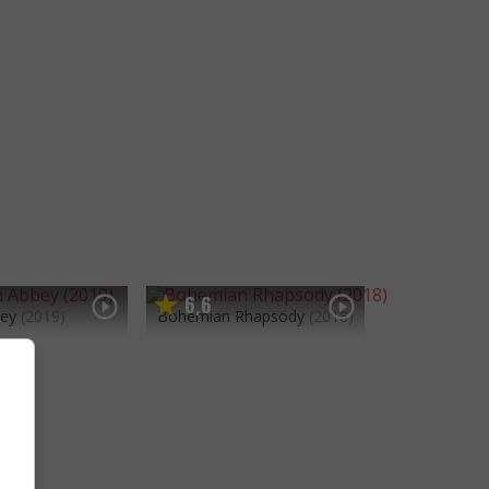
6
6
,
ey
(2019)
Bohemian Rhapsody
(2018)