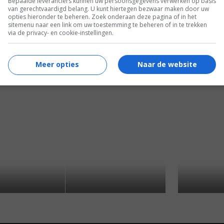
Bepaalde leveranciers kunnen uw persoonsgegevens verwerken op basis
van gerechtvaardigd belang. U kunt hiertegen bezwaar maken door uw
opties hieronder te beheren. Zoek onderaan deze pagina of in het
sitemenu naar een link om uw toestemming te beheren of in te trekken
via de privacy- en cookie-instellingen.
5
1
5
9
,
,
Man About Dog
(2004)
Cowboys & A
Meer opties
Naar de website