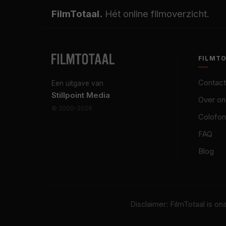
FilmTotaal.
Hét online filmoverzicht.
FILMT
Contact
Een uitgave van
Stillpoint Media
Over on
© 2000–2026
Colofon
FAQ
Blog
Disclaimer: FilmTotaal is o