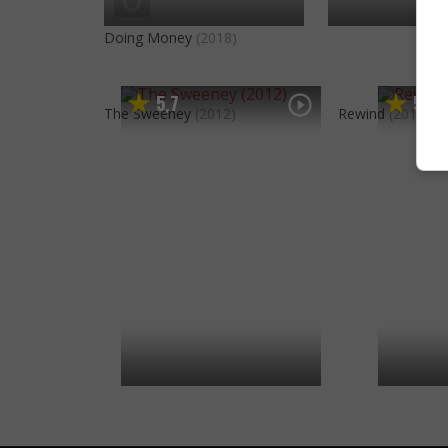
Doing Money
(2018)
5
7
5
5
,
,
The Sweeney
(2012)
Rewind
(2010)