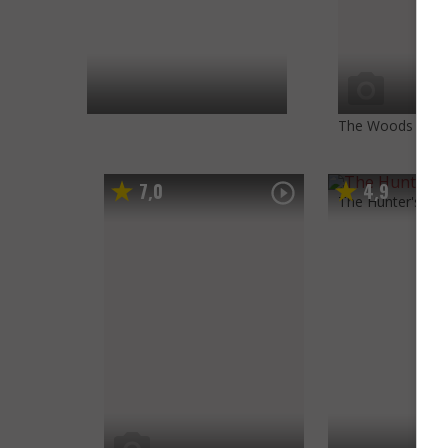
The Woods
(202
7
0
4
9
,
,
The Hunter's Pra