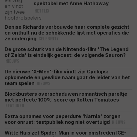
spektakel met Anne Hathaway
NETFLIX
Denise Richards verbouwde haar complete gezicht
en onthult nu de schokkende lijst met operaties die
CELEBRITY
ze onderging
De grote schurk van de Nintendo-film 'The Legend
of Zelda' is eindelijk gecast: de volgende Sauron?
NIEUWS
De nieuwe 'X-Men'-film vindt zijn Cyclops:
opkomende en gewilde naam gaat de leider van het
NIEUWS
team spelen
Blockbusters overschaduwen romantisch pareltje
met perfecte 100%-score op Rotten Tomatoes
FEATURED
Extra opnames voor peperdure 'Narnia' zorgen
NIEUWS
voor onrust: testpubliek nog niet overtuigd
Witte Huis zet Spider-Man in voor omstreden ICE-