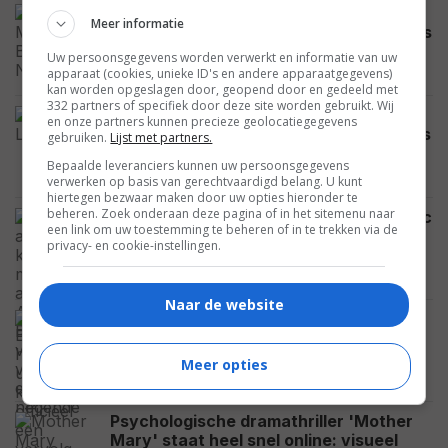
Elke Spider-Man met Tom Holland is
Meer informatie
groter dan de vorige: hoe uitzonderlijk is
dat eigenlijk?
Uw persoonsgegevens worden verwerkt en informatie van uw
FEATURED
apparaat (cookies, unieke ID's en andere apparaatgegevens)
kan worden opgeslagen door, geopend door en gedeeld met
332 partners of specifiek door deze site worden gebruikt. Wij
Matthew McConaughey is een van de
en onze partners kunnen precieze geolocatiegegevens
beste acteurs van onze tijd, maar wat is
gebruiken.
Lijst met partners.
zijn beste film van de laatste 5 jaar?
Bepaalde leveranciers kunnen uw persoonsgegevens
FEATURED
verwerken op basis van gerechtvaardigd belang. U kunt
hiertegen bezwaar maken door uw opties hieronder te
beheren. Zoek onderaan deze pagina of in het sitemenu naar
Hij heeft al 8 kinderen, maar acteur Alec
een link om uw toestemming te beheren of in te trekken via de
Baldwin vraagt zijn vrouw om een
privacy- en cookie-instellingen.
negende
CELEBRITY
Naar de website
Beestachtige horrorhit uit 2019 krijgt
officieel een vervolg en vindt zijn twee
hoofdrolspelers
Meer opties
NIEUWS
Psychologische dramathriller 'Mother
Mary' staat heel snel online: visueel