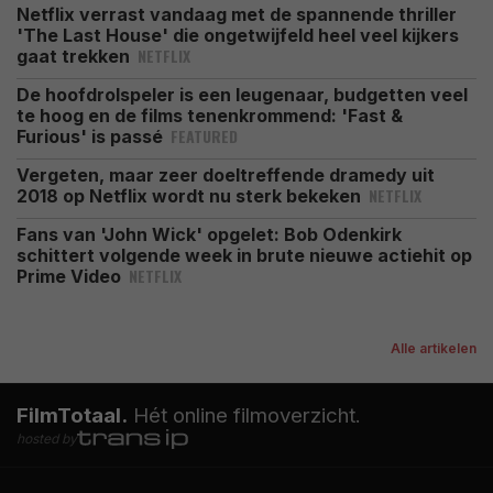
Netflix verrast vandaag met de spannende thriller
'The Last House' die ongetwijfeld heel veel kijkers
NETFLIX
gaat trekken
De hoofdrolspeler is een leugenaar, budgetten veel
te hoog en de films tenenkrommend: 'Fast &
FEATURED
Furious' is passé
Vergeten, maar zeer doeltreffende dramedy uit
NETFLIX
2018 op Netflix wordt nu sterk bekeken
Fans van 'John Wick' opgelet: Bob Odenkirk
schittert volgende week in brute nieuwe actiehit op
NETFLIX
Prime Video
Alle artikelen
FilmTotaal.
Hét online filmoverzicht.
hosted by