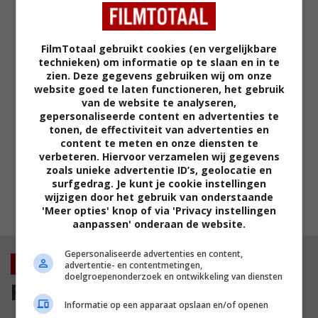
Rotten Tomatoes online
NETFLIX
FilmTotaal gebruikt cookies (en vergelijkbare
3 vermakelijke fantasyfilms op
technieken) om informatie op te slaan en in te
Netflix waarvan je bijna was
zien. Deze gegevens gebruiken wij om onze
vergeten dat ze zijn gemaakt
website goed te laten functioneren, het gebruik
van de website te analyseren,
NETFLIX
gepersonaliseerde content en advertenties te
tonen, de effectiviteit van advertenties en
Deze meeslepende historische parel
content te meten en onze diensten te
op Netflix zet je waarschijnlijk direct
verbeteren. Hiervoor verzamelen wij gegevens
aan voor een avond topvermaak
zoals unieke advertentie ID’s, geolocatie en
NETFLIX
surfgedrag. Je kunt je cookie instellingen
wijzigen door het gebruik van onderstaande
MEEST GELEZEN
'Meer opties' knop of via 'Privacy instellingen
aanpassen' onderaan de website.
Gepersonaliseerde advertenties en content,
Nieuws
advertentie- en contentmetingen,
doelgroepenonderzoek en ontwikkeling van diensten
Film
Informatie op een apparaat opslaan en/of openen