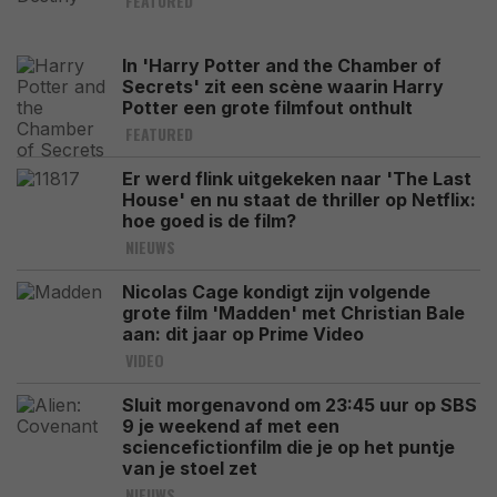
FEATURED
In 'Harry Potter and the Chamber of
Secrets' zit een scène waarin Harry
Potter een grote filmfout onthult
FEATURED
Er werd flink uitgekeken naar 'The Last
House' en nu staat de thriller op Netflix:
hoe goed is de film?
NIEUWS
Nicolas Cage kondigt zijn volgende
grote film 'Madden' met Christian Bale
aan: dit jaar op Prime Video
VIDEO
Sluit morgenavond om 23:45 uur op SBS
9 je weekend af met een
sciencefictionfilm die je op het puntje
van je stoel zet
NIEUWS