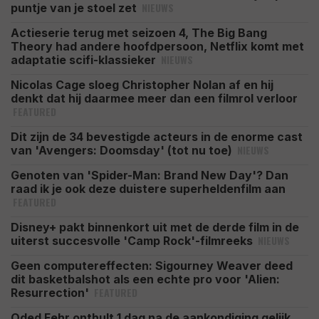
NIEUWS
puntje van je stoel zet
Actieserie terug met seizoen 4, The Big Bang
Theory had andere hoofdpersoon, Netflix komt met
NIEUWS
adaptatie scifi-klassieker
Nicolas Cage sloeg Christopher Nolan af en hij
denkt dat hij daarmee meer dan een filmrol verloor
FEATURED
Dit zijn de 34 bevestigde acteurs in de enorme cast
NIEUWS
van 'Avengers: Doomsday' (tot nu toe)
Genoten van 'Spider-Man: Brand New Day'? Dan
raad ik je ook deze duistere superheldenfilm aan
FEATURED
Disney+ pakt binnenkort uit met de derde film in de
NIEUWS
uiterst succesvolle 'Camp Rock'-filmreeks
Geen computereffecten: Sigourney Weaver deed
dit basketbalshot als een echte pro voor 'Alien:
FEATURED
Resurrection'
Oded Fehr onthult 1 dag na de aankondiging gelijk