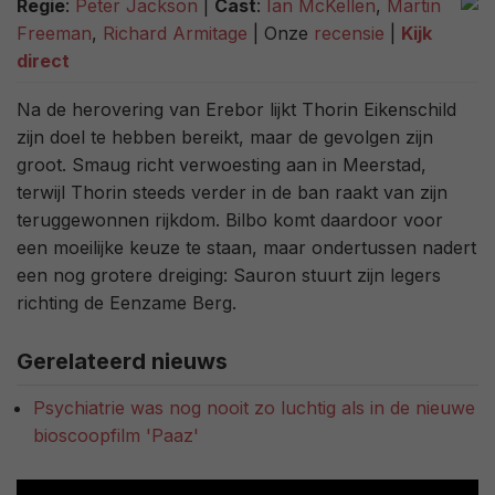
Regie
:
Peter Jackson
|
Cast
:
Ian McKellen
,
Martin
Freeman
,
Richard Armitage
| Onze
recensie
|
Kijk
direct
Na de herovering van Erebor lijkt Thorin Eikenschild
zijn doel te hebben bereikt, maar de gevolgen zijn
groot. Smaug richt verwoesting aan in Meerstad,
terwijl Thorin steeds verder in de ban raakt van zijn
teruggewonnen rijkdom. Bilbo komt daardoor voor
een moeilijke keuze te staan, maar ondertussen nadert
een nog grotere dreiging: Sauron stuurt zijn legers
richting de Eenzame Berg.
Gerelateerd nieuws
Psychiatrie was nog nooit zo luchtig als in de nieuwe
bioscoopfilm 'Paaz'