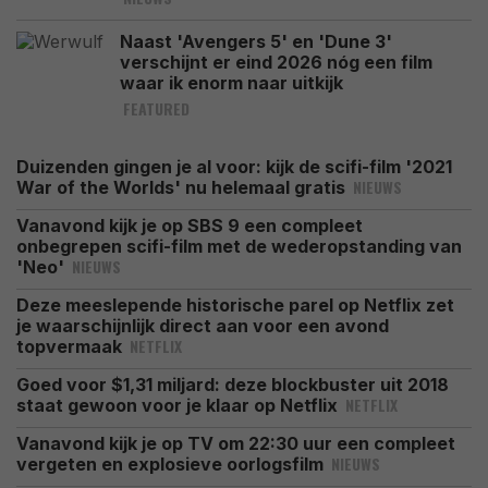
Naast 'Avengers 5' en 'Dune 3'
verschijnt er eind 2026 nóg een film
waar ik enorm naar uitkijk
FEATURED
Duizenden gingen je al voor: kijk de scifi-film '2021
NIEUWS
War of the Worlds' nu helemaal gratis
Vanavond kijk je op SBS 9 een compleet
onbegrepen scifi-film met de wederopstanding van
NIEUWS
'Neo'
Deze meeslepende historische parel op Netflix zet
je waarschijnlijk direct aan voor een avond
NETFLIX
topvermaak
Goed voor $1,31 miljard: deze blockbuster uit 2018
NETFLIX
staat gewoon voor je klaar op Netflix
Vanavond kijk je op TV om 22:30 uur een compleet
NIEUWS
vergeten en explosieve oorlogsfilm