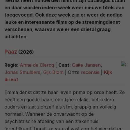
Netflix heeft honderden films in zijn catalogus staan
en daar worden iedere week weer nieuwe titels aan
toegevoegd. Ook deze week zijn er weer de nodige
leuke en interessante films op de streamingdienst
verschenen, waarvan we er een drietal graag
uitlichten.
Paaz
(2026)
Regie
:
Anne de Clercq
|
Cast
:
Gaite Jansen
,
Jonas Smulders
,
Gijs Blom
| Onze
recensie
|
Kijk
direct
Emma denkt dat ze haar leven prima op orde heeft. Ze
heeft een goede baan, een fijne relatie, betrokken
ouders en ziet zichzelf als slim, grappig en volledig
normaal. Wanneer ze onverwacht op de
psychiatrische afdeling van een ziekenhuis
terechtkomt, houdt ze vooral vast aan het idee dat er