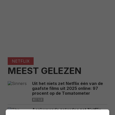
NETFLIX
MEEST GELEZEN
Uit het niets zet Netflix één van de
gaafste films uit 2025 online: 97
procent op de Tomatometer
NETFLIX
Aankomende zaterdag zet Netflix
een oorlogsklassieker met 92% op