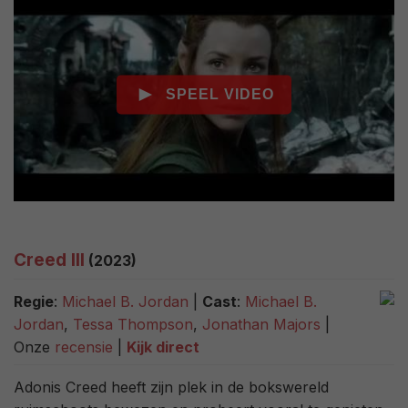
Creed III
(2023)
Regie
:
Michael B. Jordan
|
Cast
:
Michael B.
Jordan
,
Tessa Thompson
,
Jonathan Majors
|
Onze
recensie
|
Kijk direct
Adonis Creed heeft zijn plek in de bokswereld