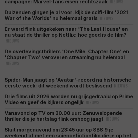
NIEUWS
campagne: Marvel-fans eisen rechtszaak
Duizenden gingen je al voor: kijk de scifi-film '2021
NIEUWS
War of the Worlds' nu helemaal gratis
Er werd flink uitgekeken naar 'The Last House' en
nu staat de thriller op Netflix: hoe goed is de film?
NIEUWS
De overlevingsthrillers 'One Mile: Chapter One' en
'Chapter Two' veroveren streaming nu helemaal
NIEUWS
Spider-Man jaagt op 'Avatar'-record na historische
NIEUWS
eerste week: dit weekend wordt beslissend
Drie films uit 2026 worden nu grijsgedraaid op Prime
NIEUWS
Video en geef de kijkers ongelijk
Vanavond op TV om 20.00 uur: Zenuwslopende
NIEUWS
thriller die je hartslag flink omhoog jaagt
Sluit morgenavond om 23:45 uur op SBS 9 je
weekend af met een sciencefictionfilm die je op het