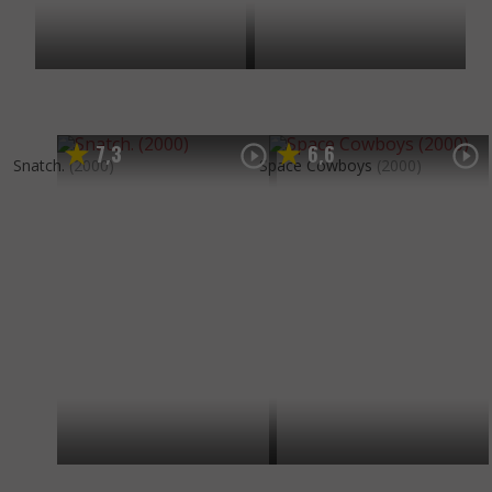
7
3
6
6
,
,
Snatch.
(2000)
Space Cowboys
(2000)