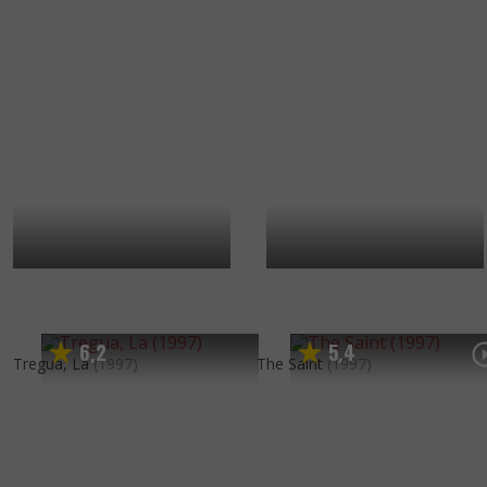
6
2
5
4
,
,
Tregua, La
(1997)
The Saint
(1997)