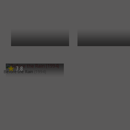
7
8
,
Before the Rain
(1994)