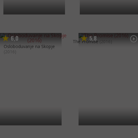
6
0
5
8
,
,
The Promise
(2016)
Osloboduvanje na Skopje
(2016)