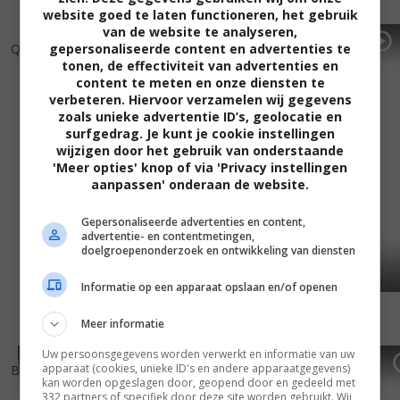
website goed te laten functioneren, het gebruik
van de website te analyseren,
5
7
6
3
,
,
Quarantine
(2008)
Fugitive Pieces
(2007)
gepersonaliseerde content en advertenties te
tonen, de effectiviteit van advertenties en
content te meten en onze diensten te
verbeteren. Hiervoor verzamelen wij gegevens
zoals unieke advertentie ID’s, geolocatie en
surfgedrag. Je kunt je cookie instellingen
wijzigen door het gebruik van onderstaande
'Meer opties' knop of via 'Privacy instellingen
aanpassen' onderaan de website.
Gepersonaliseerde advertenties en content,
advertentie- en contentmetingen,
doelgroepenonderzoek en ontwikkeling van diensten
Informatie op een apparaat opslaan en/of openen
Meer informatie
Uw persoonsgegevens worden verwerkt en informatie van uw
6
2
6
5
,
,
apparaat (cookies, unieke ID's en andere apparaatgegevens)
Battle in Seattle
(2007)
Shooter
(2007)
kan worden opgeslagen door, geopend door en gedeeld met
332 partners of specifiek door deze site worden gebruikt. Wij