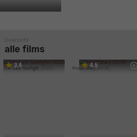
Overzicht
alle films
3
4
4
5
,
,
The Last Gunfight
(2025)
Proud Mary
(2018)