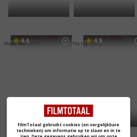
6
4
4
9
,
,
Middle Men
(2009)
The Eye
(2008)
FilmTotaal gebruikt cookies (en vergelijkbare
technieken) om informatie op te slaan en in te
zien. Deze gegevens gebruiken wij om onze