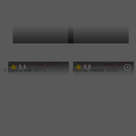
5
4
5
5
,
,
5 Days of War
(2011)
Thick as Thieves
(2009)