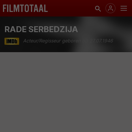
RADE SERBEDZIJA
Acteur/Regisseur geboren op 27.07.1946