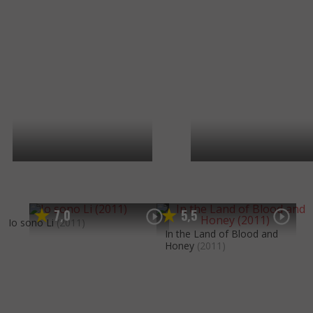
7
0
5
5
,
,
Io sono Li
(2011)
In the Land of Blood and
Honey
(2011)