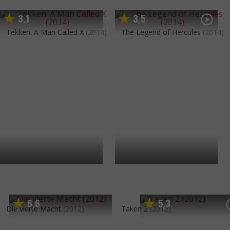
3
1
3
5
,
,
Tekken: A Man Called X
(2014)
The Legend of Hercules
(2014)
6
6
5
3
,
,
Die vierte Macht
(2012)
Taken 2
(2012)