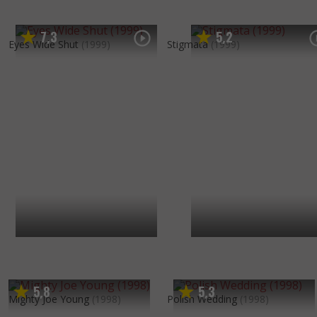
7
3
5
2
,
,
Eyes Wide Shut
(1999)
Stigmata
(1999)
5
8
5
3
,
,
Mighty Joe Young
(1998)
Polish Wedding
(1998)