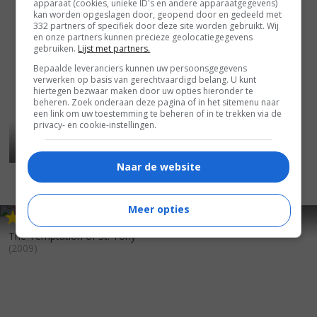
apparaat (cookies, unieke ID's en andere apparaatgegevens)
kan worden opgeslagen door, geopend door en gedeeld met
332 partners of specifiek door deze site worden gebruikt. Wij
en onze partners kunnen precieze geolocatiegegevens
gebruiken.
Lijst met partners.
Bepaalde leveranciers kunnen uw persoonsgegevens
verwerken op basis van gerechtvaardigd belang. U kunt
hiertegen bezwaar maken door uw opties hieronder te
beheren. Zoek onderaan deze pagina of in het sitemenu naar
een link om uw toestemming te beheren of in te trekken via de
privacy- en cookie-instellingen.
Naar de website
Meer opties
7
4
6
6
,
,
Obsessions
(2009)
The Temptation of St. Tony
(2009)