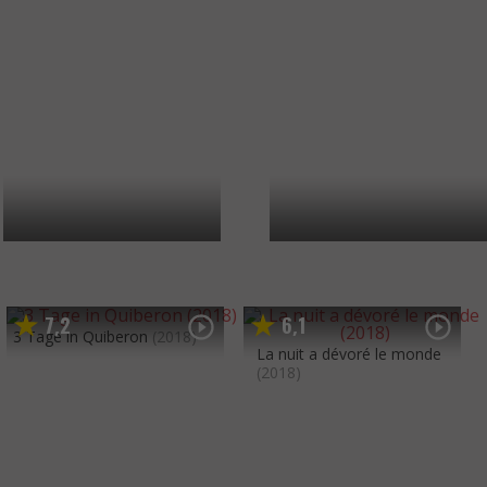
7
2
6
1
,
,
3 Tage in Quiberon
(2018)
La nuit a dévoré le monde
(2018)