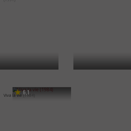
6
1
,
Viva la vie
(1984)