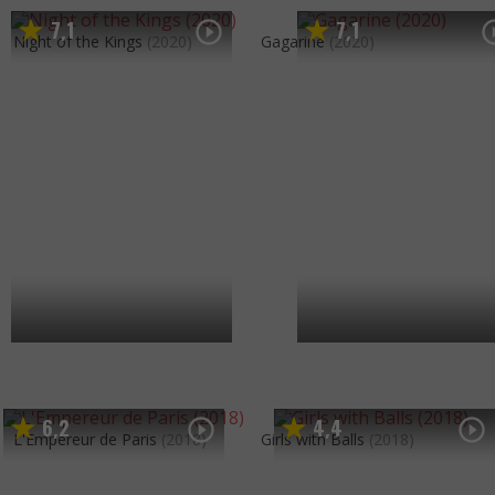
7
1
7
1
,
,
Night of the Kings
(2020)
Gagarine
(2020)
6
2
4
4
,
,
L'Empereur de Paris
(2018)
Girls with Balls
(2018)