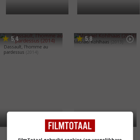
5
4
5
8
,
,
Michael Kohlhaas
(2013)
Dassault, l'homme au
pardessus
(2014)
FilmTotaal gebruikt cookies (en vergelijkbare