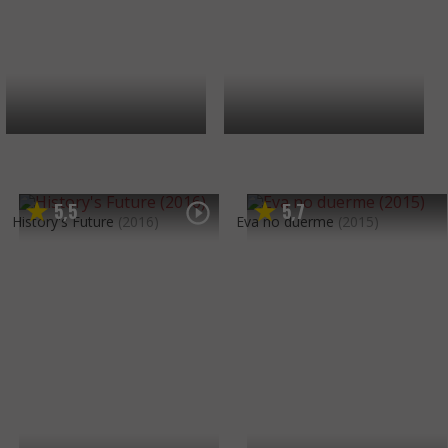
5
5
5
7
,
,
History's Future
(2016)
Eva no duerme
(2015)