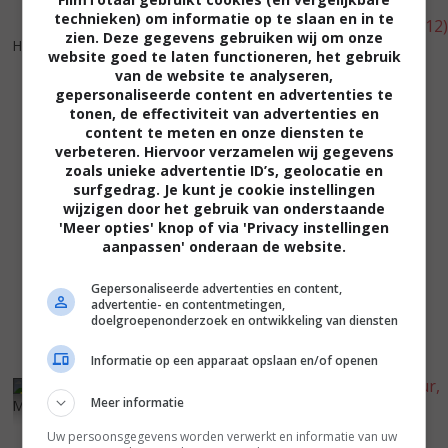
technieken) om informatie op te slaan en in te
7
5
6
7
,
,
zien. Deze gegevens gebruiken wij om onze
Holy Motors
(2012)
L'oeil de l'astronome
(2012)
website goed te laten functioneren, het gebruik
van de website te analyseren,
gepersonaliseerde content en advertenties te
tonen, de effectiviteit van advertenties en
content te meten en onze diensten te
verbeteren. Hiervoor verzamelen wij gegevens
zoals unieke advertentie ID’s, geolocatie en
surfgedrag. Je kunt je cookie instellingen
wijzigen door het gebruik van onderstaande
'Meer opties' knop of via 'Privacy instellingen
aanpassen' onderaan de website.
Gepersonaliseerde advertenties en content,
advertentie- en contentmetingen,
doelgroepenonderzoek en ontwikkeling van diensten
Informatie op een apparaat opslaan en/of openen
5
7
6
0
,
,
Meer informatie
My Little Princess
(2011)
Je, François Villon, voleur,
Uw persoonsgegevens worden verwerkt en informatie van uw
assassin, p...
(2010)