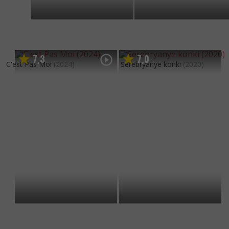
7
3
7
0
,
,
C'est Pas Moi
(2024)
Serebryanye konki
(2020)