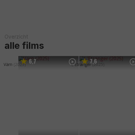
Overzicht
alle films
6
7
7
6
,
,
Värn
(2025)
L'Etranger
(2025)