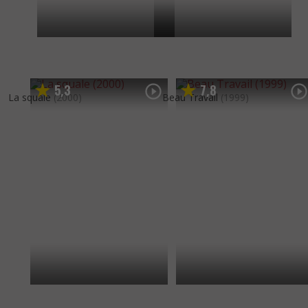
5
3
7
8
,
,
La squale
(2000)
Beau Travail
(1999)