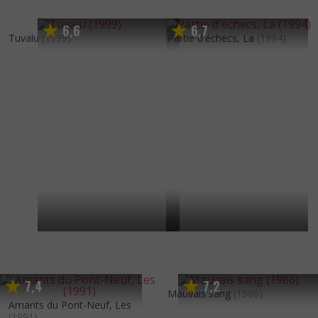
6
6
6
7
,
,
Tuvalu
(1999)
Partie d'échecs, La
(1994)
7
4
7
2
,
,
Mauvais sang
(1986)
Amants du Pont-Neuf, Les
(1991)