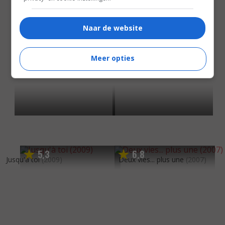
Naar de website
Meer opties
5
3
6
8
,
,
Jusqu'à toi
(2009)
Deux vies... plus une
(2007)