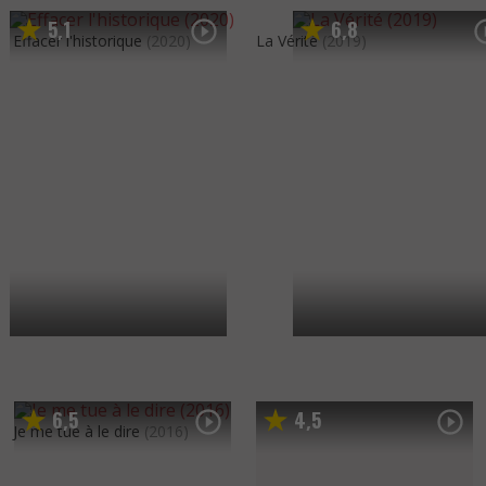
5
1
6
8
,
,
Effacer l'historique
(2020)
La Vérité
(2019)
6
5
4
5
,
,
Je me tue à le dire
(2016)