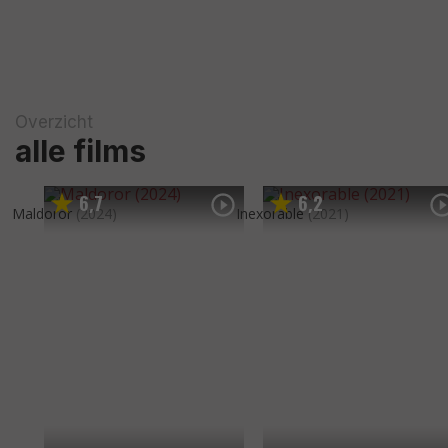
Overzicht
alle films
6
7
6
2
,
,
Maldoror
(2024)
Inexorable
(2021)