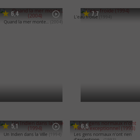
6
4
7
7
,
,
L'eau froide
(1994)
Quand la mer monte...
(2004)
5
1
6
5
,
,
Un Indien dans la Ville
(1994)
Les gens normaux n'ont rien
d'exceptionn...
(1993)