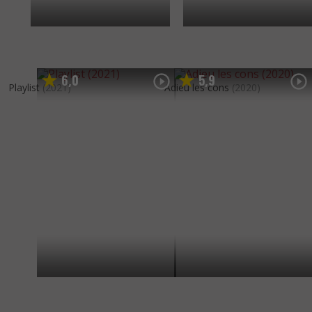
6
0
5
9
,
,
Playlist
(2021)
Adieu les cons
(2020)