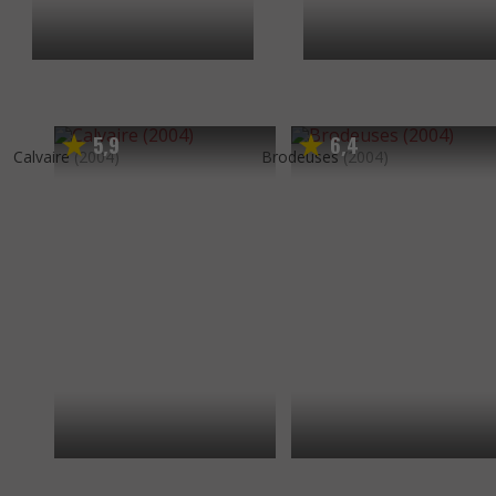
5
9
6
4
,
,
Calvaire
(2004)
Brodeuses
(2004)