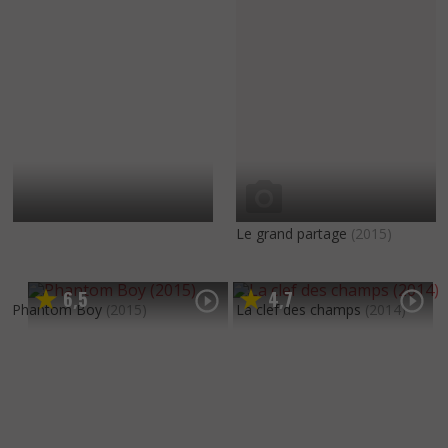
Le grand partage
(2015)
6
5
4
7
,
,
Phantom Boy
(2015)
La clef des champs
(2014)