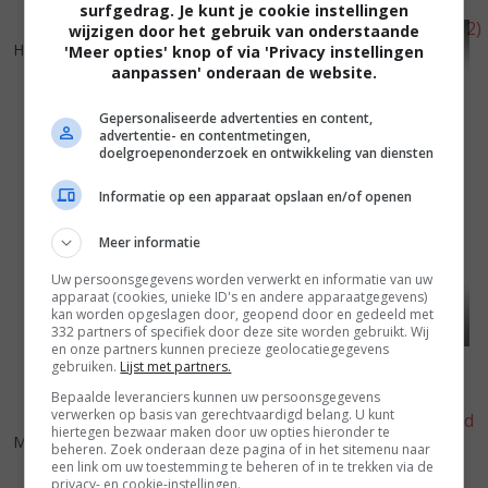
surfgedrag. Je kunt je cookie instellingen
wijzigen door het gebruik van onderstaande
6
1
5
5
,
,
Henri
(2013)
Cherchez Hortense
(2012)
'Meer opties' knop of via 'Privacy instellingen
aanpassen' onderaan de website.
Gepersonaliseerde advertenties en content,
advertentie- en contentmetingen,
doelgroepenonderzoek en ontwikkeling van diensten
Informatie op een apparaat opslaan en/of openen
Meer informatie
Uw persoonsgegevens worden verwerkt en informatie van uw
apparaat (cookies, unieke ID's en andere apparaatgegevens)
kan worden opgeslagen door, geopend door en gedeeld met
332 partners of specifiek door deze site worden gebruikt. Wij
en onze partners kunnen precieze geolocatiegegevens
gebruiken.
Lijst met partners.
Bepaalde leveranciers kunnen uw persoonsgegevens
verwerken op basis van gerechtvaardigd belang. U kunt
6
2
5
3
,
,
hiertegen bezwaar maken door uw opties hieronder te
Mobile Home
(2012)
beheren. Zoek onderaan deze pagina of in het sitemenu naar
Je suis un no man's land
een link om uw toestemming te beheren of in te trekken via de
(2010)
privacy- en cookie-instellingen.