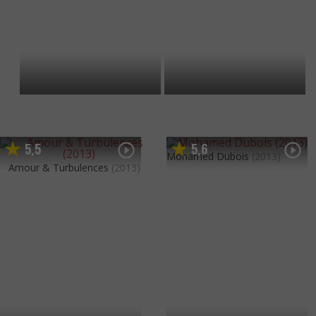
5
5
5
6
,
,
Mohamed Dubois
(2013)
Amour & Turbulences
(2013)