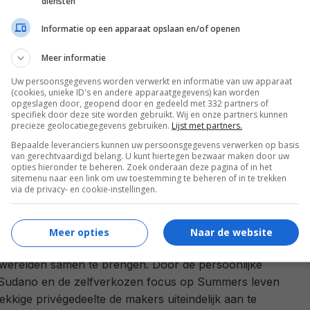
diensten
biografische artikelen door te spitten. Niet dat dat
kijkt niet naar een documentaire om jezelf door te
Informatie op een apparaat opslaan en/of openen
Meer informatie
ge beeldregie en de verscheidene bijdrages van
Uw persoonsgegevens worden verwerkt en informatie van uw apparaat
o in het bijzonder) maken veel goed, al is het jammer
(cookies, unieke ID's en andere apparaatgegevens) kan worden
opgeslagen door, geopend door en gedeeld met 332 partners of
langer stilstaat bij haar eigen bijdrages. Zo is er een
specifiek door deze site worden gebruikt. Wij en onze partners kunnen
e) scène waarin zij in een atelier een aantal
precieze geolocatiegegevens gebruiken.
Lijst met partners.
aar moeder bekijkt.
Bepaalde leveranciers kunnen uw persoonsgegevens verwerken op basis
van gerechtvaardigd belang. U kunt hiertegen bezwaar maken door uw
opties hieronder te beheren. Zoek onderaan deze pagina of in het
is in Summers privéleven, kan zo ondanks de uiterst
sitemenu naar een link om uw toestemming te beheren of in te trekken
via de privacy- en cookie-instellingen.
ring toch teleurgesteld achterblijven. Aangezien de
uziekliefhebbers en kenners van de
 onvoldoende bedient (
The Last Days of Disco
is dan
Meer opties
Naar de website
mer), slagen Ross Williams en Sudano er dus niet in
 werelden samen te brengen. Door de persoonlijke
 Sudano en de zelfverkozen focus op Summers leven
ekkige privégedeelte de makers uiteindelijk aan te