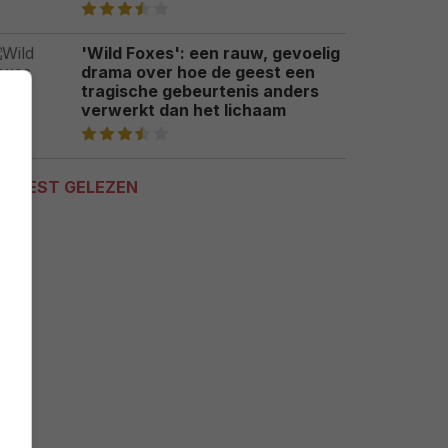
'Wild Foxes': een rauw, gevoelig
drama over hoe de geest een
tragische gebeurtenis anders
verwerkt dan het lichaam
MEEST GELEZEN