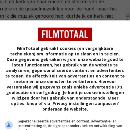
ze in de kerk van haar ouders de sterren van de
rière in de gospelmuziek lag voor de hand, maar het
en ik die muziek gehoord had, durfde ik de kerk niet
rt een familielid de overstap.
dat onderscheid op muzikaal niveau klinkt, zo
e makers Summers raadselachtige karakter op en
FilmTotaal gebruikt cookies (en vergelijkbare
l in de eerste minuten stelt Summer op archieftape
technieken) om informatie op te slaan en in te zien.
Deze gegevens gebruiken wij om onze website goed te
even' heeft en verschillende rollen speelt. Later
laten functioneren, het gebruik van de website te
e dat ze het podium als actrice betreedt en niet
analyseren, gepersonaliseerde content en advertenties
 te zijn.
te tonen, de effectiviteit van advertenties en content te
meten en onze diensten te verbeteren. Hiervoor
verzamelen wij gegevens zoals unieke advertentie ID’s,
umentaires bekijkt, zal niet snel opkijken van
geolocatie en surfgedrag. Je kunt je cookie instellingen
gemaskerd bestaan leiden. Toch roept dat gegeven in
wijzigen door het gebruik van onderstaande 'Meer
er extra vraagtekens op, omdat de documentaire
opties' knop of via 'Privacy instellingen aanpassen'
onderaan de website.
elijk maakt waaróm de zangeres die nood zo voelde. De
en, maar frustreren ook een beetje: als relatieve
Gepersonaliseerde advertenties en content, advertentie- en
e het gevoel krijgen dat je er achteraf alsnog goed
contentmetingen, doelgroepenonderzoek en ontwikkeling van