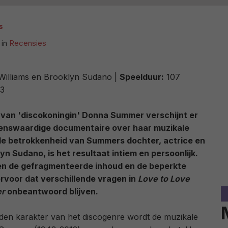
s
in
Recensies
illiams en Brooklyn Sudano |
Speelduur:
107
3
d van 'discokoningin' Donna Summer verschijnt er
menswaardige documentaire over haar muzikale
de betrokkenheid van Summers dochter, actrice en
n Sudano, is het resultaat intiem en persoonlijk.
gen de gefragmenteerde inhoud en de beperkte
rvoor dat verschillende vragen in
Love to Love
er
onbeantwoord blijven.
den karakter van het discogenre wordt de muzikale