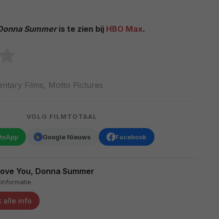
, Donna Summer
is te zien bij
HBO Max
.
tary Films, Motto Pictures
VOLG FILMTOTAAL
tsApp
Google Nieuws
Facebook
Love You, Donna Summer
informatie
 alle info