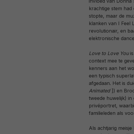
invloed van Donna 
krachtige stem had 
stopte, maar de muz
klanken van I Feel 
revolutionair, en b
elektronische danc
Love to Love You
is
context mee te gev
kenners aan het wo
een typisch superla
afgedaan. Het is dui
Animated
]) en Bro
tweede huwelijk) in
privéportret, waar
familieleden als vo
Als achtjarig meisj