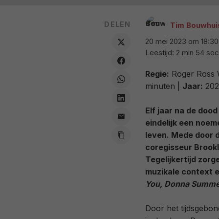
DELEN
Tim Bouwhui
20 mei 2023 om 18:30
Leestijd: 2 min 54 sec
Regie:
Roger Ross W
minuten |
Jaar:
202
Elf jaar na de doo
eindelijk een noe
leven. Mede door 
coregisseur Brookly
Tegelijkertijd zor
muzikale context e
You, Donna Summ
Door het tijdsgebon