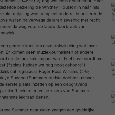
Summer (1948-2012) nog wel eens onderschat. Haar
dezelfde bezieling die Whitney Houston in háár hits
ikale omlijsting was compleet anders: de pulserende
Love waren halverwege de jaren zeventig met recht
aanden de weg voor de latere doorbraak van
emuziek.
 een gemiste kans om deze ontwikkeling wat meer
en. Er komen geen muziekjournalisten of andere
ord en de muzikale impact van I Feel Love wordt met
tief ("zoiets hadden we nog nooit gehoord")
delijk dat regisseurs Roger Ross Williams (
Life,
oklyn Sudano (Summers oudste dochter uit haar
 de eerste plaats inzetten op een diepgravend
bij archiefbeelden en voice-overs van Summers
ornaamste leidraad dienen.
e kreeg Summer naar eigen zeggen een goddelijke