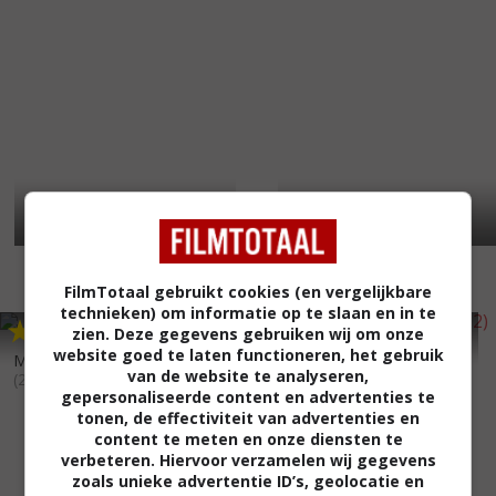
FilmTotaal gebruikt cookies (en vergelijkbare
technieken) om informatie op te slaan en in te
6
8
5
2
,
,
zien. Deze gegevens gebruiken wij om onze
Queens of Country
(2012)
website goed te laten functioneren, het gebruik
Marvel One-Shot: Item 47
van de website te analyseren,
(2012)
gepersonaliseerde content en advertenties te
tonen, de effectiviteit van advertenties en
content te meten en onze diensten te
verbeteren. Hiervoor verzamelen wij gegevens
zoals unieke advertentie ID’s, geolocatie en