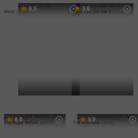
6
5
5
6
,
,
Allied
(2016)
Now You See Me 2
(2016)
6
0
5
8
,
,
The Night Before
(2015)
The Interview
(2014)