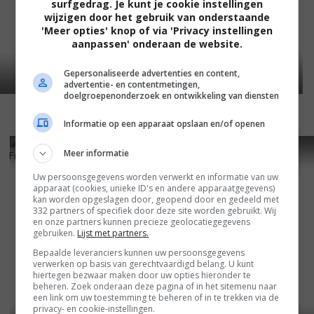
surfgedrag. Je kunt je cookie instellingen
wijzigen door het gebruik van onderstaande
'Meer opties' knop of via 'Privacy instellingen
aanpassen' onderaan de website.
Gepersonaliseerde advertenties en content,
advertentie- en contentmetingen,
doelgroepenonderzoek en ontwikkeling van diensten
Informatie op een apparaat opslaan en/of openen
5
3
4
8
,
,
Meer informatie
Frankie Go Boom
(2012)
Save the Date
(2012)
Uw persoonsgegevens worden verwerkt en informatie van uw
apparaat (cookies, unieke ID's en andere apparaatgegevens)
kan worden opgeslagen door, geopend door en gedeeld met
332 partners of specifiek door deze site worden gebruikt. Wij
en onze partners kunnen precieze geolocatiegegevens
gebruiken.
Lijst met partners.
Bepaalde leveranciers kunnen uw persoonsgegevens
verwerken op basis van gerechtvaardigd belang. U kunt
hiertegen bezwaar maken door uw opties hieronder te
beheren. Zoek onderaan deze pagina of in het sitemenu naar
een link om uw toestemming te beheren of in te trekken via de
privacy- en cookie-instellingen.