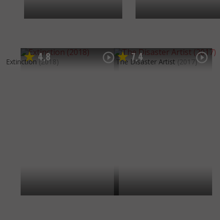
4
8
7
4
,
,
Extinction
(2018)
The Disaster Artist
(2017)