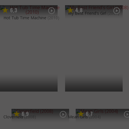
6
3
4
8
,
,
My Best Friend's Girl
(2008)
Hot Tub Time Machine
(2010)
6
9
6
7
,
,
Cloverfield
(2008)
Mean Girls
(2004)