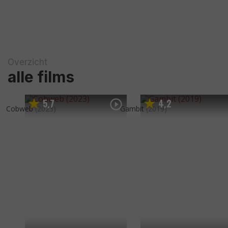
Overzicht
alle films
5
7
4
2
,
,
Cobweb
(2023)
Gambit
(2019)