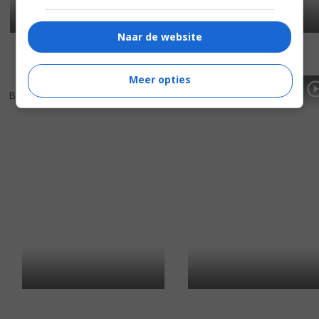
Naar de website
Meer opties
5
3
7
7
,
,
Bachelorette
(2012)
127 Hours
(2010)