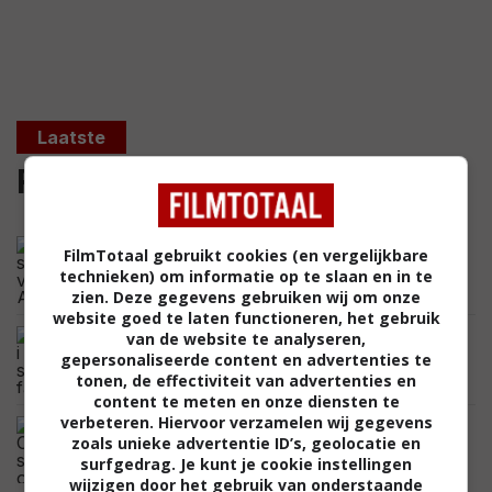
Laatste
Recensies
'Basma': sfeervol maar vaag Saoedi-
FilmTotaal gebruikt cookies (en vergelijkbare
Arabisch drama
technieken) om informatie op te slaan en in te
DIEUWERTJE DEUTEKOM,
10.06.2024
zien. Deze gegevens gebruiken wij om onze
website goed te laten functioneren, het gebruik
'Ricchi a Tutti i Costi': lekker samen
van de website te analyseren,
met de familie een moord beramen
gepersonaliseerde content en advertenties te
tonen, de effectiviteit van advertenties en
DIEUWERTJE DEUTEKOM,
08.06.2024
content te meten en onze diensten te
verbeteren. Hiervoor verzamelen wij gegevens
'Kolory zła: Czerwień': spannend maar
zoals unieke advertentie ID’s, geolocatie en
oppervlakkig en stompzinnig
surfgedrag. Je kunt je cookie instellingen
DIEUWERTJE DEUTEKOM,
31.05.2024
wijzigen door het gebruik van onderstaande