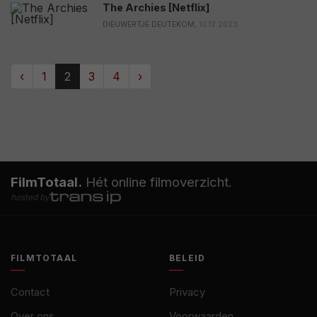
The Archies [Netflix]
DIEUWERTJE DEUTEKOM,
10.12.2023
‹
1
2
3
4
›
FilmTotaal.
Hét online filmoverzicht.
hosted by
FILMTOTAAL
BELEID
Contact
Privacy
Over ons
Voorwaarden