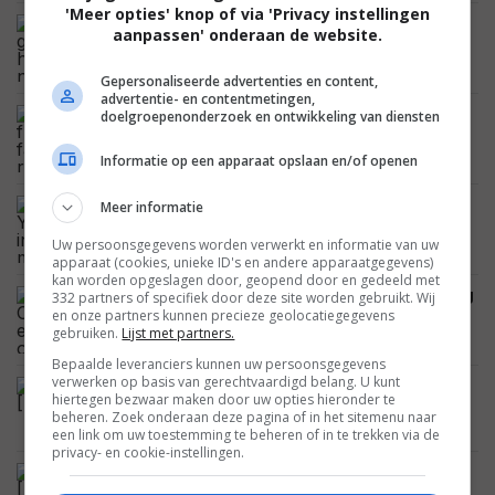
'Meer opties' knop of via 'Privacy instellingen
'A Journey': gaat nergens heen en
aanpassen' onderaan de website.
komt nooit van de bank
DIEUWERTJE DEUTEKOM,
15.04.2024
Gepersonaliseerde advertenties en content,
advertentie- en contentmetingen,
'Nic na Sile': flauwe en fantasieloze
doelgroepenonderzoek en ontwikkeling van diensten
romkom
DIEUWERTJE DEUTEKOM,
31.03.2024
Informatie op een apparaat opslaan en/of openen
'Tell Them You Love Me': indringende
Meer informatie
maar incomplete documentaire
Uw persoonsgegevens worden verwerkt en informatie van uw
DIEUWERTJE DEUTEKOM,
24.03.2024
apparaat (cookies, unieke ID's en andere apparaatgegevens)
kan worden opgeslagen door, geopend door en gedeeld met
'On the Clouds': traag en oppervlakkig
332 partners of specifiek door deze site worden gebruikt. Wij
muzikaal Italiaans drama
en onze partners kunnen precieze geolocatiegegevens
gebruiken.
Lijst met partners.
DIEUWERTJE DEUTEKOM,
17.03.2024
Bepaalde leveranciers kunnen uw persoonsgegevens
verwerken op basis van gerechtvaardigd belang. U kunt
Mea Culpa [Netflix]
hiertegen bezwaar maken door uw opties hieronder te
DIEUWERTJE DEUTEKOM,
26.02.2024
beheren. Zoek onderaan deze pagina of in het sitemenu naar
een link om uw toestemming te beheren of in te trekken via de
privacy- en cookie-instellingen.
Bhakshak [Netflix]