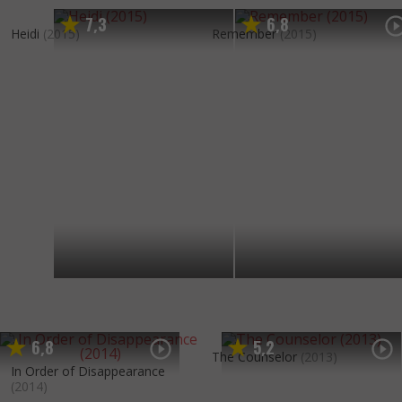
7
3
6
8
,
,
Heidi
(2015)
Remember
(2015)
6
8
5
2
,
,
The Counselor
(2013)
In Order of Disappearance
(2014)