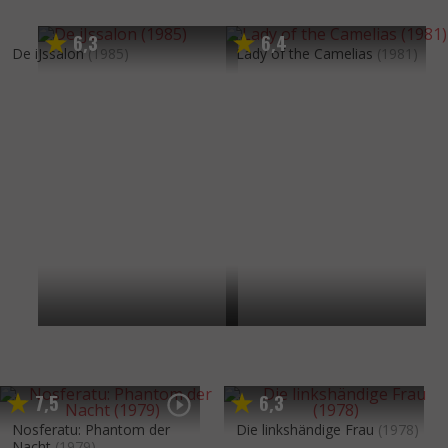
6
3
6
4
,
,
De iJssalon
(1985)
Lady of the Camelias
(1981)
7
5
6
3
,
,
Nosferatu: Phantom der
Die linkshändige Frau
(1978)
Nacht
(1979)