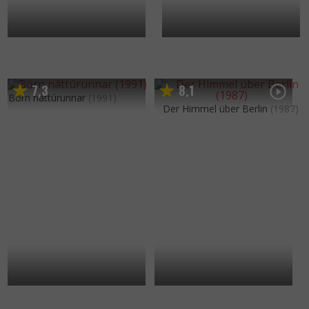
7
3
8
1
,
,
Börn náttúrunnar
(1991)
Der Himmel über Berlin
(1987)