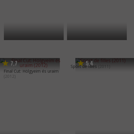
7
7
5
4
,
,
Sport de filles
(2011)
Final Cut: Hölgyeim és uraim
(2012)