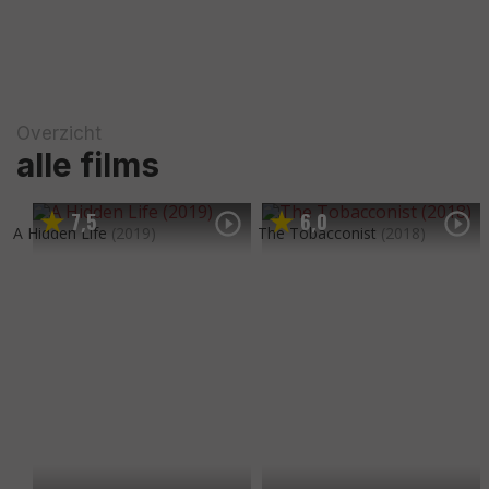
Overzicht
alle films
7
5
6
0
,
,
A Hidden Life
(2019)
The Tobacconist
(2018)