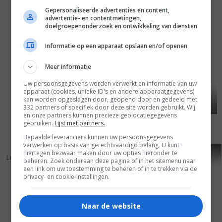
Gepersonaliseerde advertenties en content,
advertentie- en contentmetingen,
doelgroepenonderzoek en ontwikkeling van diensten
Informatie op een apparaat opslaan en/of openen
Meer informatie
Uw persoonsgegevens worden verwerkt en informatie van uw
apparaat (cookies, unieke ID's en andere apparaatgegevens)
kan worden opgeslagen door, geopend door en gedeeld met
332 partners of specifiek door deze site worden gebruikt. Wij
en onze partners kunnen precieze geolocatiegegevens
gebruiken.
Lijst met partners.
Bepaalde leveranciers kunnen uw persoonsgegevens
verwerken op basis van gerechtvaardigd belang. U kunt
5
9
6
1
,
,
hiertegen bezwaar maken door uw opties hieronder te
Luther
(2003)
Pane e tulipani
(2000)
beheren. Zoek onderaan deze pagina of in het sitemenu naar
een link om uw toestemming te beheren of in te trekken via de
privacy- en cookie-instellingen.
Naar de website