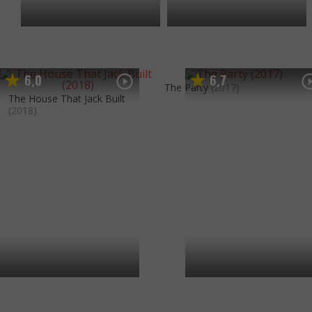
6
0
6
7
,
,
The Party
(2017)
The House That Jack Built
(2018)