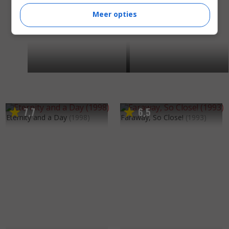
Meer opties
7
7
6
5
,
,
Eternity and a Day
(1998)
Faraway, So Close!
(1993)