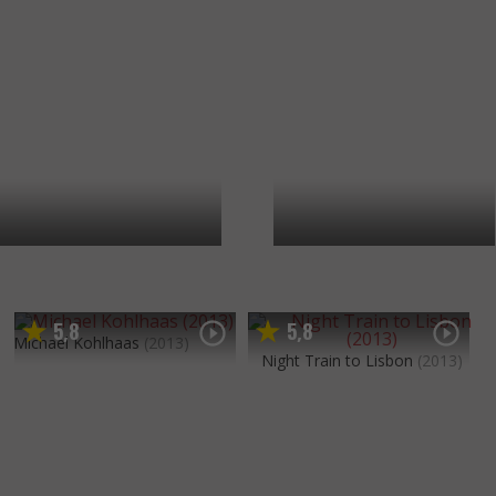
5
8
5
8
,
,
Michael Kohlhaas
(2013)
Night Train to Lisbon
(2013)