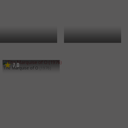
7
0
,
The Marquise of O
(1976)