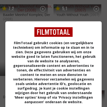
7
2
5
1
,
,
Baader Meinhof Komplex, Der
Youth Without Youth
(2007)
(2008)
FilmTotaal gebruikt cookies (en vergelijkbare
technieken) om informatie op te slaan en in te
zien. Deze gegevens gebruiken wij om onze
website goed te laten functioneren, het gebruik
van de website te analyseren,
gepersonaliseerde content en advertenties te
tonen, de effectiviteit van advertenties en
content te meten en onze diensten te
verbeteren. Hiervoor verzamelen wij gegevens
zoals unieke advertentie ID’s, geolocatie en
surfgedrag. Je kunt je cookie instellingen
wijzigen door het gebruik van onderstaande
8
1
6
5
,
,
Der Untergang
(2004)
Alias Kurban Saïd
(2004)
'Meer opties' knop of via 'Privacy instellingen
aanpassen' onderaan de website.