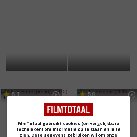
5
0
5
8
,
,
Pacific Rim: Uprising
(2018)
Hotel Artemis
(2018)
FilmTotaal gebruikt cookies (en vergelijkbare
technieken) om informatie op te slaan en in te
zien. Deze gegevens gebruiken wij om onze