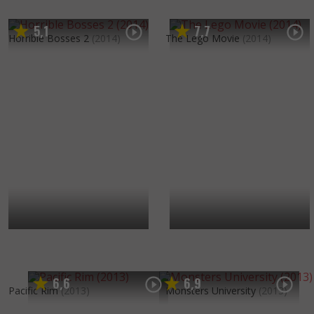
5
1
7
7
,
,
Horrible Bosses 2
(2014)
The Lego Movie
(2014)
6
6
6
9
,
,
Pacific Rim
(2013)
Monsters University
(2013)