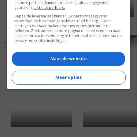
en onze partners kunnen precieze geolocatiegegevens
gebruiken.
Lijst met partners.
Bepaalde leveranciers kunnen uw persoonsgegevens
verwerken op basis van gerechtvaardigd belang. U kunt
hiertegen bezwaar maken door uw opties hieronder te
beheren. Zoek onderaan deze pagina of in het sitemenu naar
een link om uw toestemming te beheren of in te trekken via de
5
9
5
1
,
,
privacy- en cookie-instellingen.
The Hollars
(2016)
Vacation
(2015)
Naar de website
Meer opties