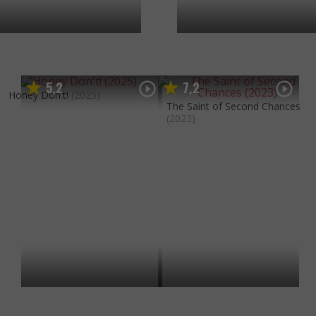
5
2
7
2
,
,
Honey Don't!
(2025)
The Saint of Second Chances
(2023)