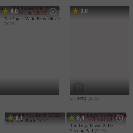
6
0
3
6
,
,
The Super Mario Bros. Movie
(2023)
El Tonto
(2023)
6
1
6
4
,
,
I Want You Back
(2022)
The Lego Movie 2: The
Second Part
(2019)