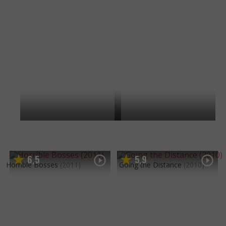
6
5
5
9
,
,
Horrible Bosses
(2011)
Going the Distance
(2010)