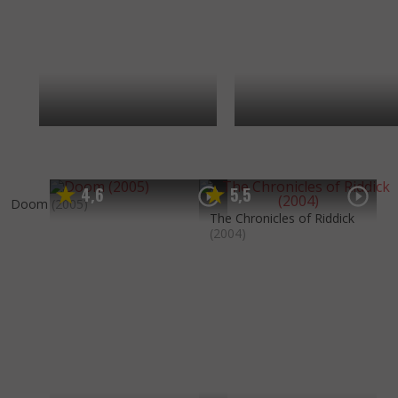
4
6
5
5
,
,
Doom
(2005)
The Chronicles of Riddick
(2004)