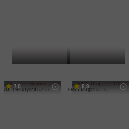
7
0
6
9
,
,
Star Trek Beyond
(2016)
Pete's Dragon
(2016)