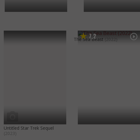
7
2
,
The Sea Beast
(2022)
Untitled Star Trek Sequel
(2023)