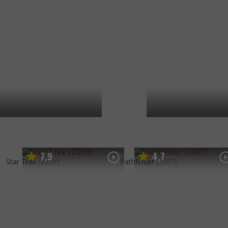
7
9
4
7
,
,
Star Trek
(2009)
Pathfinder
(2007)