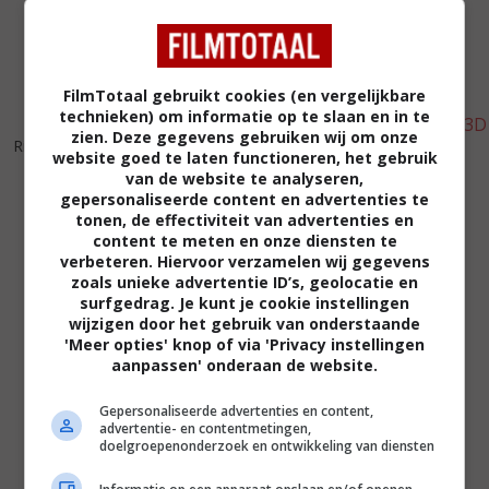
FilmTotaal gebruikt cookies (en vergelijkbare
technieken) om informatie op te slaan en in te
5
7
4
8
,
,
zien. Deze gegevens gebruiken wij om onze
Riddick
(2013)
website goed te laten functioneren, het gebruik
Walking with Dinosaurs 3D
van de website te analyseren,
(2013)
gepersonaliseerde content en advertenties te
tonen, de effectiviteit van advertenties en
content te meten en onze diensten te
verbeteren. Hiervoor verzamelen wij gegevens
zoals unieke advertentie ID’s, geolocatie en
surfgedrag. Je kunt je cookie instellingen
wijzigen door het gebruik van onderstaande
'Meer opties' knop of via 'Privacy instellingen
aanpassen' onderaan de website.
Gepersonaliseerde advertenties en content,
advertentie- en contentmetingen,
doelgroepenonderzoek en ontwikkeling van diensten