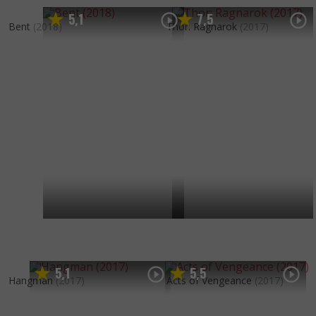
5
1
7
5
,
,
Bent
(2018)
Thor: Ragnarok
(2017)
5
1
5
5
,
,
Hangman
(2017)
Acts of Vengeance
(2017)