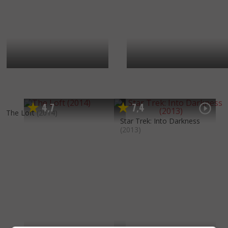
4
7
7
4
,
,
The Loft
(2014)
Star Trek: Into Darkness
(2013)