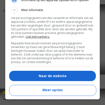
Informatie op een apparaat opslaan en/of openen
6
6
5
0
,
,
Meer informatie
Dredd
(2012)
Priest
(2010)
Uw persoonsgegevens worden verwerkt en informatie van uw
apparaat (cookies, unieke ID's en andere apparaatgegevens)
kan worden opgeslagen door, geopend door en gedeeld met
332 partners of specifiek door deze site worden gebruikt. Wij
en onze partners kunnen precieze geolocatiegegevens
gebruiken.
Lijst met partners.
Bepaalde leveranciers kunnen uw persoonsgegevens
verwerken op basis van gerechtvaardigd belang. U kunt
hiertegen bezwaar maken door uw opties hieronder te
beheren. Zoek onderaan deze pagina of in het sitemenu naar
een link om uw toestemming te beheren of in te trekken via de
privacy- en cookie-instellingen.
Naar de website
Meer opties
5
2
6
6
,
,
RED
(2010)
And Soon the Darkness
(2010)