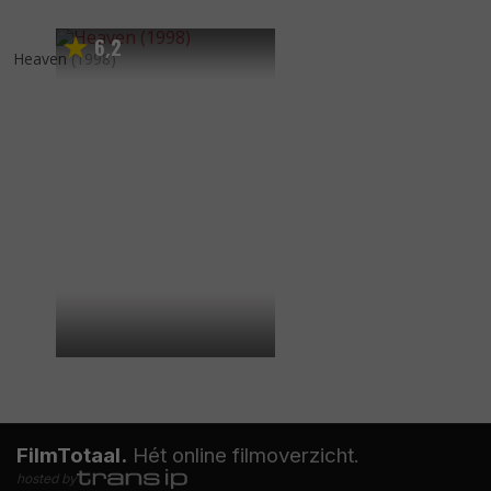
6
2
,
Heaven
(1998)
FilmTotaal.
Hét online filmoverzicht.
hosted by