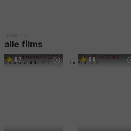
Overzicht
alle films
5
7
5
8
,
,
Mortal Kombat II
(2026)
The Bluff
(2026)