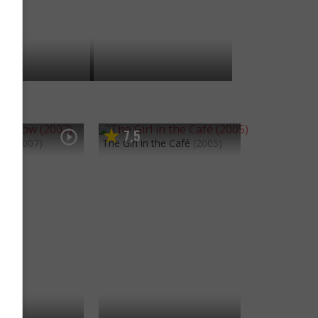
7
5
,
ow
(2007)
The Girl in the Café
(2005)