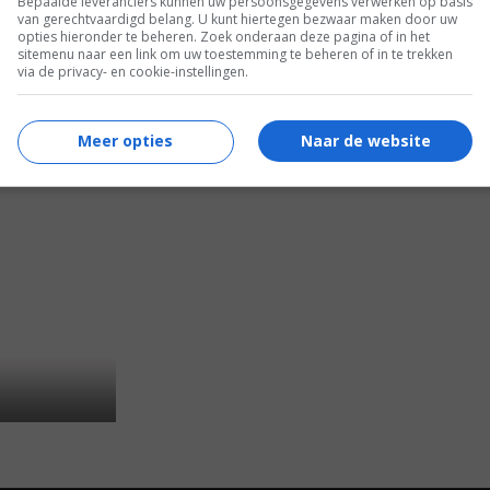
Bepaalde leveranciers kunnen uw persoonsgegevens verwerken op basis
van gerechtvaardigd belang. U kunt hiertegen bezwaar maken door uw
opties hieronder te beheren. Zoek onderaan deze pagina of in het
sitemenu naar een link om uw toestemming te beheren of in te trekken
via de privacy- en cookie-instellingen.
04)
Meer opties
Naar de website