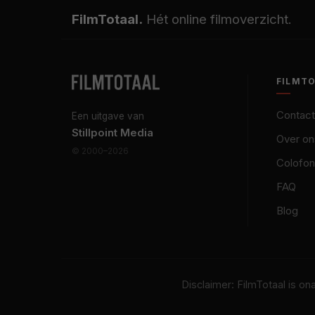
FilmTotaal.
Hét online filmoverzicht.
FILMT
Contact
Een uitgave van
Stillpoint Media
Over on
© 2000–2026
Colofon
FAQ
Blog
Disclaimer: FilmTotaal is o