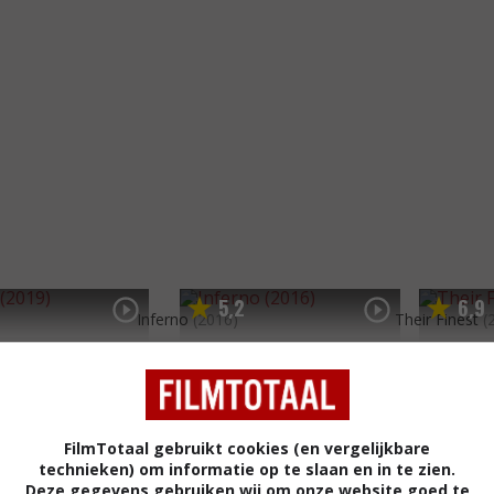
5
2
6
9
,
,
Inferno
(2016)
Their Finest
(
FilmTotaal gebruikt cookies (en vergelijkbare
technieken) om informatie op te slaan en in te zien.
Deze gegevens gebruiken wij om onze website goed te