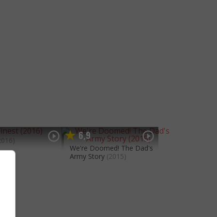
6
9
,
2016)
We're Doomed! The Dad's
Army Story
(2015)