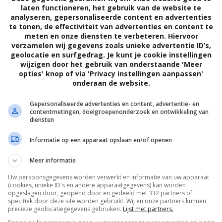
laten functioneren, het gebruik van de website te
analyseren, gepersonaliseerde content en advertenties
te tonen, de effectiviteit van advertenties en content te
meten en onze diensten te verbeteren. Hiervoor
verzamelen wij gegevens zoals unieke advertentie ID’s,
geolocatie en surfgedrag. Je kunt je cookie instellingen
wijzigen door het gebruik van onderstaande 'Meer
opties' knop of via 'Privacy instellingen aanpassen'
onderaan de website.
4
7
6
7
,
,
The Other Man
(2008)
Son of Ramb
Gepersonaliseerde advertenties en content, advertentie- en
contentmetingen, doelgroepenonderzoek en ontwikkeling van
diensten
Informatie op een apparaat opslaan en/of openen
Meer informatie
Uw persoonsgegevens worden verwerkt en informatie van uw apparaat
(cookies, unieke ID's en andere apparaatgegevens) kan worden
opgeslagen door, geopend door en gedeeld met 332 partners of
specifiek door deze site worden gebruikt. Wij en onze partners kunnen
precieze geolocatiegegevens gebruiken.
Lijst met partners.