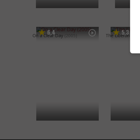
6
4
5
3
,
,
On a Clear Day
(2005)
The Libertine
(20