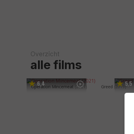
Overzicht
alle films
6
4
5
5
,
,
Operation Mincemeat
(2021)
Greed
(2019)