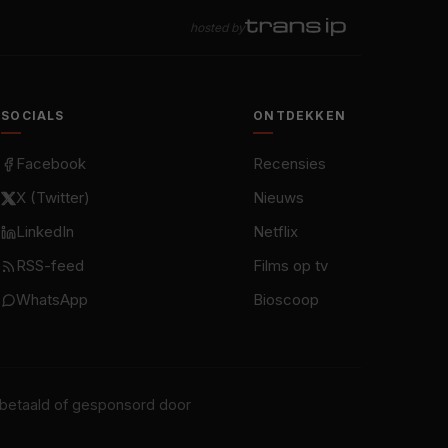
hosted by
SOCIALS
ONTDEKKEN
Facebook
Recensies
X (Twitter)
Nieuws
LinkedIn
Netflix
RSS-feed
Films op tv
WhatsApp
Bioscoop
t betaald of gesponsord door