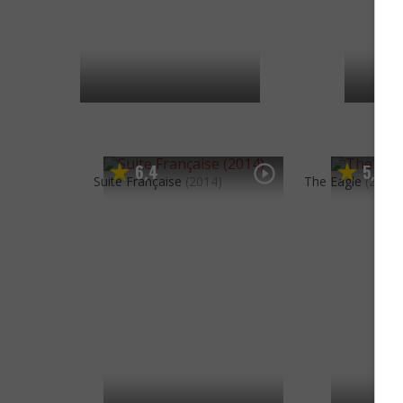
6
4
5
8
,
,
Suite Française
(2014)
The Eagle
(2010)