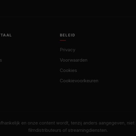
OTAAL
BELEID
Privacy
s
Voorwaarden
Cookies
Cookievoorkeuren
nafhankelijk en onze content wordt, tenzij anders aangegeven, nie
filmdistributeurs of streamingdiensten.